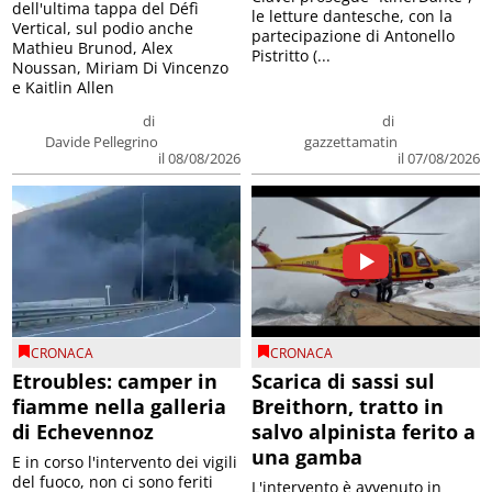
dell'ultima tappa del Défì
le letture dantesche, con la
Vertical, sul podio anche
partecipazione di Antonello
Mathieu Brunod, Alex
Pistritto (...
Noussan, Miriam Di Vincenzo
e Kaitlin Allen
di
di
Davide Pellegrino
gazzettamatin
il 08/08/2026
il 07/08/2026
CRONACA
CRONACA
Etroubles: camper in
Scarica di sassi sul
fiamme nella galleria
Breithorn, tratto in
di Echevennoz
salvo alpinista ferito a
una gamba
E in corso l'intervento dei vigili
del fuoco, non ci sono feriti
L'intervento è avvenuto in