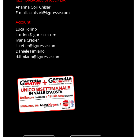
RESPONSABILE DI AGENZIA
Arianna Gori Chisari
E-mail
a.chisari@lgpresse.com
Account
Luca Torino
l.torino@lgpresse.com
Ivana Cretier
i.cretier@lgpresse.com
Daniele Fimiano
d.fimiano@lgpresse.com