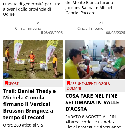
del Monte Bianco furono
Ondata di generosità per i tre
Jacques Balmat e Michel
giovani della provincia di
Gabriel Paccard
Udine
di
di
Cinzia Timpano
Cinzia Timpano
il 08/08/2026
il 08/08/2026
SPORT
APPUNTAMENTI
,
OGGI &
DOMANI
Trail: Daniel Thedy e
COSA FARE NEL FINE
Michela Comola
SETTIMANA IN VALLE
firmano il Vertical
D’AOSTA
Brusson-Bringuez a
tempo di record
SABATO 8 AGOSTO ALLEIN –
All’area verde Le Plan-de-
Oltre 200 atleti al via
Clavel prosegue “ItinerDante”,