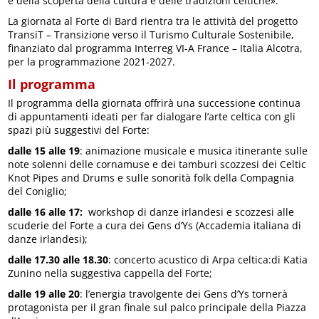
e della scoperta della cultura e delle tradizioni celtiche».
La giornata al Forte di Bard rientra tra le attività del progetto
TransiT – Transizione verso il Turismo Culturale Sostenibile,
finanziato dal programma Interreg VI-A France – Italia Alcotra,
per la programmazione 2021-2027.
Il programma
Il programma della giornata offrirà una successione continua
di appuntamenti ideati per far dialogare l’arte celtica con gli
spazi più suggestivi del Forte:
dalle 15 alle 19
: animazione musicale e musica itinerante sulle
note solenni delle cornamuse e dei tamburi scozzesi dei Celtic
Knot Pipes and Drums e sulle sonorità folk della Compagnia
del Coniglio;
dalle 16 alle 17:
workshop di danze irlandesi e scozzesi alle
scuderie del Forte a cura dei Gens d’Ys (Accademia italiana di
danze irlandesi);
dalle 17.30 alle 18.30
: concerto acustico di Arpa celtica:di Katia
Zunino nella suggestiva cappella del Forte;
dalle 19 alle 20
: l’energia travolgente dei Gens d’Ys tornerà
protagonista per il gran finale sul palco principale della Piazza