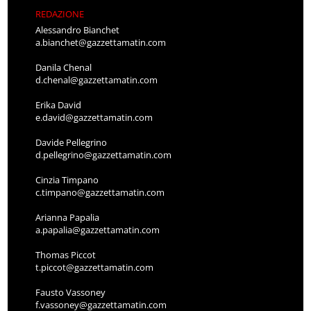
REDAZIONE
Alessandro Bianchet
a.bianchet@gazzettamatin.com
Danila Chenal
d.chenal@gazzettamatin.com
Erika David
e.david@gazzettamatin.com
Davide Pellegrino
d.pellegrino@gazzettamatin.com
Cinzia Timpano
c.timpano@gazzettamatin.com
Arianna Papalia
a.papalia@gazzettamatin.com
Thomas Piccot
t.piccot@gazzettamatin.com
Fausto Vassoney
f.vassoney@gazzettamatin.com