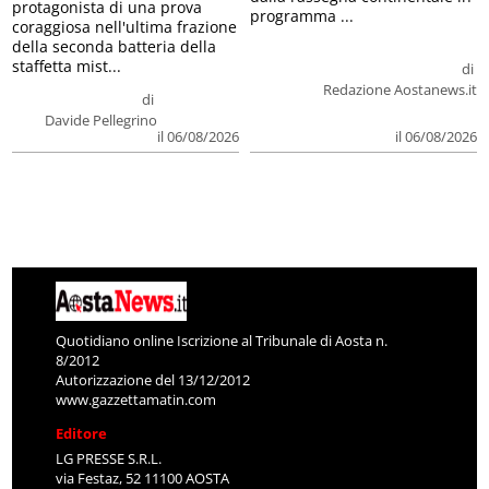
protagonista di una prova
programma ...
coraggiosa nell'ultima frazione
della seconda batteria della
staffetta mist...
di
Redazione Aostanews.it
di
Davide Pellegrino
il 06/08/2026
il 06/08/2026
Quotidiano online Iscrizione al Tribunale di Aosta n.
8/2012
Autorizzazione del 13/12/2012
www.gazzettamatin.com
Editore
LG PRESSE S.R.L.
via Festaz, 52 11100 AOSTA