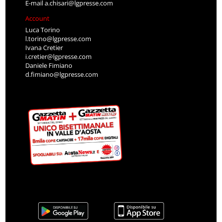
E-mail
a.chisari@lgpresse.com
Account
Luca Torino
l.torino@lgpresse.com
Ivana Cretier
i.cretier@lgpresse.com
Daniele Fimiano
d.fimiano@lgpresse.com