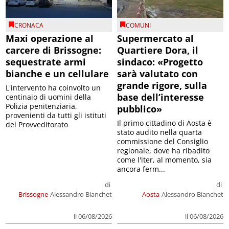
CRONACA
COMUNI
Maxi operazione al
Supermercato al
carcere di Brissogne:
Quartiere Dora, il
sequestrate armi
sindaco: «Progetto
bianche e un cellulare
sarà valutato con
grande rigore, sulla
L'intervento ha coinvolto un
base dell’interesse
centinaio di uomini della
Polizia penitenziaria,
pubblico»
provenienti da tutti gli istituti
Il primo cittadino di Aosta è
del Provveditorato
stato audito nella quarta
commissione del Consiglio
regionale, dove ha ribadito
come l'iter, al momento, sia
ancora ferm...
di
di
Brissogne
Alessandro Bianchet
Aosta
Alessandro Bianchet
il 06/08/2026
il 06/08/2026