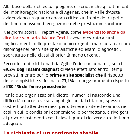
Alla base della richiesta, spiegano, ci sono anche gli ultimi dati
del monitoraggio nazionale di Agenas, che in Valle d’Aosta
evidenziano un quadro ancora critico sul fronte del rispetto
dei tempi massimi di erogazione delle prestazioni sanitarie.
Nei giorni scorsi, il report Agena, come
evidenziato anche dal
direttore sanitario, Mauro Occhi,
aveva mostrato alcuni
miglioramenti nelle prestazioni più urgenti, ma risultati ancora
disomogenei per visite specialistiche ed esami diagnostici,
soprattutto nelle classi di priorità meno urgenti.
Secondo i dati richiamati da Cgil e Federconsumatori, solo il
69,2% degli esami diagnostici
viene effettuato entro i tempi
previsti, mentre per le
prime visite specialistiche
il rispetto
delle tempistiche si ferma al
77,1%
, in peggioramento rispetto
all’
80,1% dell’anno precedente
.
Per le due organizzazioni, dietro i numeri si nasconde una
difficoltà concreta vissuta ogni giorno dai cittadini, spesso
costretti ad attendere mesi per ottenere visite ed esami o, nei
casi in cui le condizioni economiche lo permettano, a rivolgersi
al privato sostenendo costi elevati pur di ricevere cure in tempi
adeguati.
La richiesta di un confronto stabile