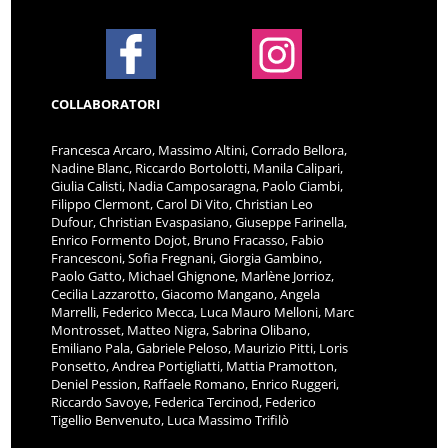
COLLABORATORI
Francesca Arcaro, Massimo Altini, Corrado Bellora,
Nadine Blanc, Riccardo Bortolotti, Manila Calipari,
Giulia Calisti, Nadia Camposaragna, Paolo Ciambi,
Filippo Clermont, Carol Di Vito, Christian Leo
Dufour, Christian Evaspasiano, Giuseppe Farinella,
Enrico Formento Dojot, Bruno Fracasso, Fabio
Francesconi, Sofia Fregnani, Giorgia Gambino,
Paolo Gatto, Michael Ghignone, Marlène Jorrioz,
Cecilia Lazzarotto, Giacomo Mangano, Angela
Marrelli, Federico Mecca, Luca Mauro Melloni, Marc
Montrosset, Matteo Nigra, Sabrina Olibano,
Emiliano Pala, Gabriele Peloso, Maurizio Pitti, Loris
Ponsetto, Andrea Portigliatti, Mattia Pramotton,
Deniel Pession, Raffaele Romano, Enrico Ruggeri,
Riccardo Savoye, Federica Tercinod, Federico
Tigellio Benvenuto, Luca Massimo Trifilò