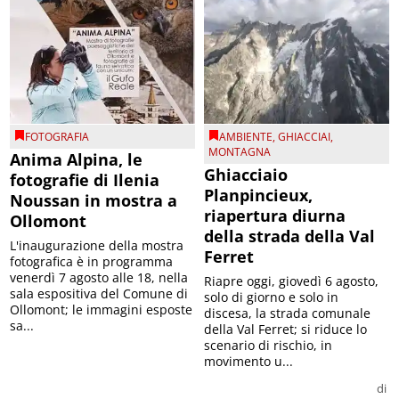
FOTOGRAFIA
AMBIENTE
,
GHIACCIAI
,
MONTAGNA
Anima Alpina, le
Ghiacciaio
fotografie di Ilenia
Planpincieux,
Noussan in mostra a
riapertura diurna
Ollomont
della strada della Val
L'inaugurazione della mostra
Ferret
fotografica è in programma
venerdì 7 agosto alle 18, nella
Riapre oggi, giovedì 6 agosto,
sala espositiva del Comune di
solo di giorno e solo in
Ollomont; le immagini esposte
discesa, la strada comunale
sa...
della Val Ferret; si riduce lo
scenario di rischio, in
movimento u...
di