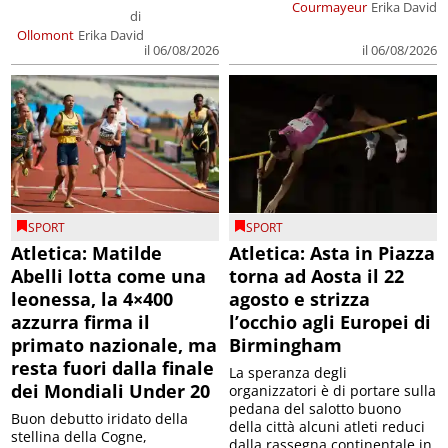
Courmayeur
Erika David
di
Ollomont
Erika David
il 06/08/2026
il 06/08/2026
SPORT
SPORT
Atletica: Matilde
Atletica: Asta in Piazza
Abelli lotta come una
torna ad Aosta il 22
leonessa, la 4×400
agosto e strizza
azzurra firma il
l’occhio agli Europei di
primato nazionale, ma
Birmingham
resta fuori dalla finale
La speranza degli
dei Mondiali Under 20
organizzatori è di portare sulla
pedana del salotto buono
Buon debutto iridato della
della città alcuni atleti reduci
stellina della Cogne,
dalla rassegna continentale in