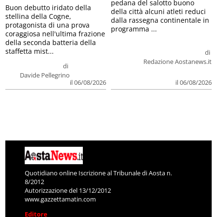
pedana del salotto buono
Buon debutto iridato della
della città alcuni atleti reduci
stellina della Cogne,
dalla rassegna continentale in
protagonista di una prova
programma ...
coraggiosa nell'ultima frazione
della seconda batteria della
staffetta mist...
di
Redazione Aostanews.it
di
Davide Pellegrino
il 06/08/2026
il 06/08/2026
Quotidiano online Iscrizione al Tribunale di Aosta n.
8/2012
Autorizzazione del 13/12/2012
www.gazzettamatin.com
Editore