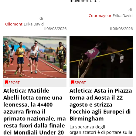
movimento u...
di
Courmayeur
Erika David
di
Ollomont
Erika David
il 06/08/2026
il 06/08/2026
SPORT
SPORT
Atletica: Matilde
Atletica: Asta in Piazza
Abelli lotta come una
torna ad Aosta il 22
leonessa, la 4×400
agosto e strizza
azzurra firma il
l’occhio agli Europei di
primato nazionale, ma
Birmingham
resta fuori dalla finale
La speranza degli
dei Mondiali Under 20
organizzatori è di portare sulla