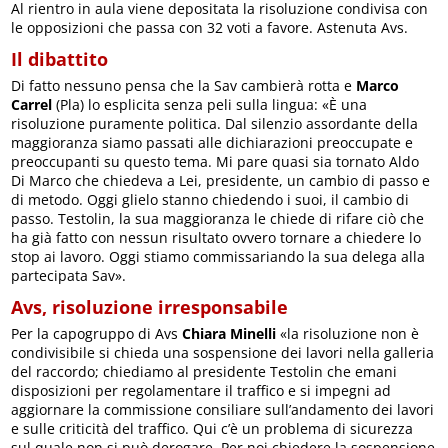
Al rientro in aula viene depositata la risoluzione condivisa con
le opposizioni che passa con 32 voti a favore. Astenuta Avs.
Il dibattito
Di fatto nessuno pensa che la Sav cambierà rotta e
Marco
Carrel
(Pla) lo esplicita senza peli sulla lingua: «È una
risoluzione puramente politica. Dal silenzio assordante della
maggioranza siamo passati alle dichiarazioni preoccupate e
preoccupanti su questo tema. Mi pare quasi sia tornato Aldo
Di Marco che chiedeva a Lei, presidente, un cambio di passo e
di metodo. Oggi glielo stanno chiedendo i suoi, il cambio di
passo. Testolin, la sua maggioranza le chiede di rifare ciò che
ha già fatto con nessun risultato ovvero tornare a chiedere lo
stop ai lavoro. Oggi stiamo commissariando la sua delega alla
partecipata Sav».
Avs, risoluzione irresponsabile
Per la capogruppo di Avs
Chiara Minelli
«la risoluzione non è
condivisibile si chieda una sospensione dei lavori nella galleria
del raccordo; chiediamo al presidente Testolin che emani
disposizioni per regolamentare il traffico e si impegni ad
aggiornare la commissione consiliare sull’andamento dei lavori
e sulle criticità del traffico. Qui c’è un problema di sicurezza
sul quale non si può derogare. Per noi chiedere la sospensione