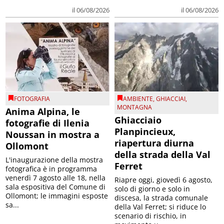
il 06/08/2026
il 06/08/2026
FOTOGRAFIA
AMBIENTE
,
GHIACCIAI
,
MONTAGNA
Anima Alpina, le
Ghiacciaio
fotografie di Ilenia
Planpincieux,
Noussan in mostra a
riapertura diurna
Ollomont
della strada della Val
L'inaugurazione della mostra
Ferret
fotografica è in programma
venerdì 7 agosto alle 18, nella
Riapre oggi, giovedì 6 agosto,
sala espositiva del Comune di
solo di giorno e solo in
Ollomont; le immagini esposte
discesa, la strada comunale
sa...
della Val Ferret; si riduce lo
scenario di rischio, in