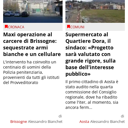
CRONACA
COMUNI
Maxi operazione al
Supermercato al
carcere di Brissogne:
Quartiere Dora, il
sequestrate armi
sindaco: «Progetto
bianche e un cellulare
sarà valutato con
grande rigore, sulla
L'intervento ha coinvolto un
base dell’interesse
centinaio di uomini della
Polizia penitenziaria,
pubblico»
provenienti da tutti gli istituti
Il primo cittadino di Aosta è
del Provveditorato
stato audito nella quarta
commissione del Consiglio
regionale, dove ha ribadito
come l'iter, al momento, sia
ancora ferm...
di
di
Brissogne
Alessandro Bianchet
Aosta
Alessandro Bianchet