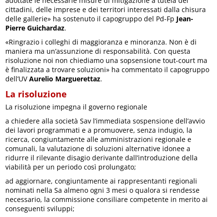
adottate le necessarie misure di mitigazione a tutela dei
cittadini, delle imprese e dei territori interessati dalla chisura
delle gallerie» ha sostenuto il capogruppo del Pd-Fp
Jean-
Pierre Guichardaz
.
«Ringrazio i colleghi di maggioranza e minoranza. Non è di
maniera ma un’assunzione di responsabilità. Con questa
risoluzione noi non chiediamo una sopsensione tout-court ma
è finalizzata a trovare soluzioni» ha commentato il capogruppo
dell’UV
Aurelio Marguerettaz
.
La risoluzione
La risoluzione impegna il governo regionale
a chiedere alla società Sav l’immediata sospensione dell’avvio
dei lavori programmati e a promuovere, senza indugio, la
ricerca, congiuntamente alle amministrazioni regionale e
comunali, la valutazione di soluzioni alternative idonee a
ridurre il rilevante disagio derivante dall’introduzione della
viabilità per un periodo così prolungato;
ad aggiornare, congiuntamente ai rappresentanti regionali
nominati nella Sa almeno ogni 3 mesi o qualora si rendesse
necessario, la commissione consiliare competente in merito ai
conseguenti sviluppi;