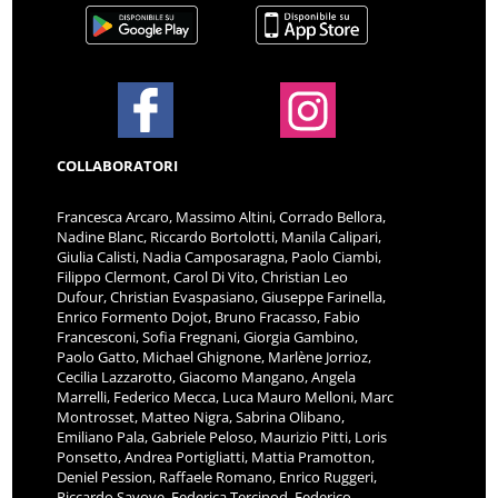
COLLABORATORI
Francesca Arcaro, Massimo Altini, Corrado Bellora,
Nadine Blanc, Riccardo Bortolotti, Manila Calipari,
Giulia Calisti, Nadia Camposaragna, Paolo Ciambi,
Filippo Clermont, Carol Di Vito, Christian Leo
Dufour, Christian Evaspasiano, Giuseppe Farinella,
Enrico Formento Dojot, Bruno Fracasso, Fabio
Francesconi, Sofia Fregnani, Giorgia Gambino,
Paolo Gatto, Michael Ghignone, Marlène Jorrioz,
Cecilia Lazzarotto, Giacomo Mangano, Angela
Marrelli, Federico Mecca, Luca Mauro Melloni, Marc
Montrosset, Matteo Nigra, Sabrina Olibano,
Emiliano Pala, Gabriele Peloso, Maurizio Pitti, Loris
Ponsetto, Andrea Portigliatti, Mattia Pramotton,
Deniel Pession, Raffaele Romano, Enrico Ruggeri,
Riccardo Savoye, Federica Tercinod, Federico