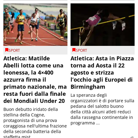
SPORT
SPORT
Atletica: Matilde
Atletica: Asta in Piazza
Abelli lotta come una
torna ad Aosta il 22
leonessa, la 4×400
agosto e strizza
azzurra firma il
l’occhio agli Europei di
primato nazionale, ma
Birmingham
resta fuori dalla finale
La speranza degli
dei Mondiali Under 20
organizzatori è di portare sulla
pedana del salotto buono
Buon debutto iridato della
della città alcuni atleti reduci
stellina della Cogne,
dalla rassegna continentale in
protagonista di una prova
programma ...
coraggiosa nell'ultima frazione
della seconda batteria della
staffetta mist...
di