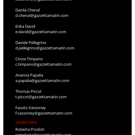
Danila Chenal
d.chenal@gazzettamatin.com
Erika David
e.david@gazzettamatin.com
Davide Pellegrino
d.pellegrino@gazzettamatin.com
Cinzia Timpano
c.timpano@gazzettamatin.com
Arianna Papalia
a.papalia@gazzettamatin.com
Thomas Piccot
t.piccot@gazzettamatin.com
Fausto Vassoney
f.vassoney@gazzettamatin.com
SEGRETERIA
Roberta Prodoti
segreteria@gazzettamatin.com