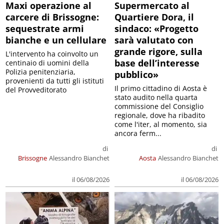
Maxi operazione al
Supermercato al
carcere di Brissogne:
Quartiere Dora, il
sequestrate armi
sindaco: «Progetto
bianche e un cellulare
sarà valutato con
grande rigore, sulla
L'intervento ha coinvolto un
base dell’interesse
centinaio di uomini della
Polizia penitenziaria,
pubblico»
provenienti da tutti gli istituti
Il primo cittadino di Aosta è
del Provveditorato
stato audito nella quarta
commissione del Consiglio
regionale, dove ha ribadito
come l'iter, al momento, sia
ancora ferm...
di
di
Brissogne
Alessandro Bianchet
Aosta
Alessandro Bianchet
il 06/08/2026
il 06/08/2026