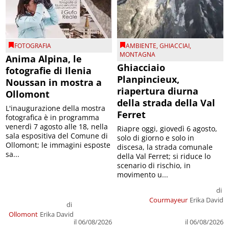
FOTOGRAFIA
AMBIENTE
,
GHIACCIAI
,
MONTAGNA
Anima Alpina, le
Ghiacciaio
fotografie di Ilenia
Planpincieux,
Noussan in mostra a
riapertura diurna
Ollomont
della strada della Val
L'inaugurazione della mostra
Ferret
fotografica è in programma
venerdì 7 agosto alle 18, nella
Riapre oggi, giovedì 6 agosto,
sala espositiva del Comune di
solo di giorno e solo in
Ollomont; le immagini esposte
discesa, la strada comunale
sa...
della Val Ferret; si riduce lo
scenario di rischio, in
movimento u...
di
Courmayeur
Erika David
di
Ollomont
Erika David
il 06/08/2026
il 06/08/2026