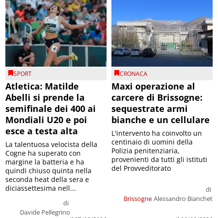
SPORT
CRONACA
Atletica: Matilde
Maxi operazione al
Abelli si prende la
carcere di Brissogne:
semifinale dei 400 ai
sequestrate armi
Mondiali U20 e poi
bianche e un cellulare
esce a testa alta
L'intervento ha coinvolto un
centinaio di uomini della
La talentuosa velocista della
Polizia penitenziaria,
Cogne ha superato con
provenienti da tutti gli istituti
margine la batteria e ha
del Provveditorato
quindi chiuso quinta nella
seconda heat della sera e
diciassettesima nell...
di
Brissogne
Alessandro Bianchet
di
Davide Pellegrino