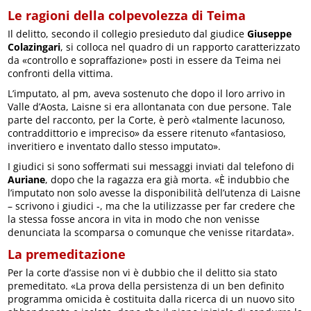
Le ragioni della colpevolezza di Teima
Il delitto, secondo il collegio presieduto dal giudice
Giuseppe
Colazingari
, si colloca nel quadro di un rapporto caratterizzato
da «controllo e sopraffazione» posti in essere da Teima nei
confronti della vittima.
L’imputato, al pm, aveva sostenuto che dopo il loro arrivo in
Valle d’Aosta, Laisne si era allontanata con due persone. Tale
parte del racconto, per la Corte, è però «talmente lacunoso,
contraddittorio e impreciso» da essere ritenuto «fantasioso,
inveritiero e inventato dallo stesso imputato».
I giudici si sono soffermati sui messaggi inviati dal telefono di
Auriane
, dopo che la ragazza era già morta. «È indubbio che
l’imputato non solo avesse la disponibilità dell’utenza di Laisne
– scrivono i giudici -, ma che la utilizzasse per far credere che
la stessa fosse ancora in vita in modo che non venisse
denunciata la scomparsa o comunque che venisse ritardata».
La premeditazione
Per la corte d’assise non vi è dubbio che il delitto sia stato
premeditato. «La prova della persistenza di un ben definito
programma omicida è costituita dalla ricerca di un nuovo sito