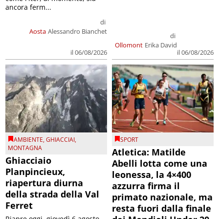
ancora ferm...
di
Aosta
Alessandro Bianchet
di
Ollomont
Erika David
il 06/08/2026
il 06/08/2026
AMBIENTE
,
GHIACCIAI
,
SPORT
MONTAGNA
Atletica: Matilde
Ghiacciaio
Abelli lotta come una
Planpincieux,
leonessa, la 4×400
riapertura diurna
azzurra firma il
della strada della Val
primato nazionale, ma
Ferret
resta fuori dalla finale
Riapre oggi, giovedì 6 agosto,