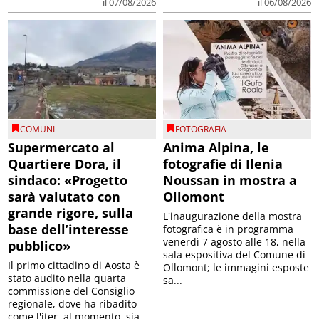
il 07/08/2026
il 06/08/2026
COMUNI
FOTOGRAFIA
Supermercato al
Anima Alpina, le
Quartiere Dora, il
fotografie di Ilenia
sindaco: «Progetto
Noussan in mostra a
sarà valutato con
Ollomont
grande rigore, sulla
L'inaugurazione della mostra
base dell’interesse
fotografica è in programma
venerdì 7 agosto alle 18, nella
pubblico»
sala espositiva del Comune di
Il primo cittadino di Aosta è
Ollomont; le immagini esposte
stato audito nella quarta
sa...
commissione del Consiglio
regionale, dove ha ribadito
come l'iter, al momento, sia