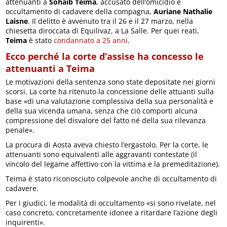
attenuanti a
Sohaib Teima
, accusato dell’omicidio e
occultamento di cadavere della compagna,
Auriane Nathalie
Laisne
. Il delitto è avvenuto tra il 26 e il 27 marzo, nella
chiesetta diroccata di Equilivaz, a La Salle. Per quei reati,
Teima
è stato
condannato a 25 anni
.
Ecco perché la corte d’assise ha concesso le
attenuanti a Teima
Le motivazioni della sentenza sono state depositate nei giorni
scorsi. La corte ha ritenuto la concessione delle attuanti sulla
base «di una valutazione complessiva della sua personalità e
della sua vicenda umana, senza che ciò comporti alcuna
compressione del disvalore del fatto né della sua rilevanza
penale».
La procura di Aosta aveva chiesto l’ergastolo. Per la corte, le
attenuanti sono equivalenti alle aggravanti contestate (il
vincolo del legame affettivo con la vittima e la premeditazione).
Teima è stato riconosciuto colpevole anche di occultamento di
cadavere.
Per i giudici, le modalità di occultamento «si sono rivelate, nel
caso concreto, concretamente idonee a ritardare l’azione degli
inquirenti».