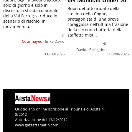
dei Mondiali Under 20
solo di giorno e solo in
Buon debutto iridato della
discesa, la strada comunale
stellina della Cogne,
della Val Ferret; si riduce lo
protagonista di una prova
scenario di rischio, in
coraggiosa nell'ultima frazione
movimento u...
della seconda batteria della
staffetta mist...
di
Courmayeur
Erika David
di
Davide Pellegrino
il 06/08/2026
il 06/08/2026
Quotidiano online Iscrizione al Tribunale di Aosta n.
8/2012
Autorizzazione del 13/12/2012
www.gazzettamatin.com