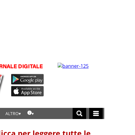
ALTRO
licca per leggere tutte le