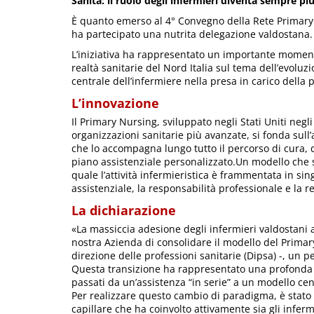
Sanità: il ruolo degli infermieri diventa sempre pi
È quanto emerso al 4° Convegno della Rete Primary
ha partecipato una nutrita delegazione valdostana.
L’iniziativa ha rappresentato un importante momento
realtà sanitarie del Nord Italia sul tema dell’evoluz
centrale dell’infermiere nella presa in carico della 
L’innovazione
Il Primary Nursing, sviluppato negli Stati Uniti neg
organizzazioni sanitarie più avanzate, si fonda sul
che lo accompagna lungo tutto il percorso di cura, 
piano assistenziale personalizzato.Un modello che s
quale l’attività infermieristica è frammentata in sin
assistenziale, la responsabilità professionale e la re
La dichiarazione
«La massiccia adesione degli infermieri valdostani
nostra Azienda di consolidare il modello del Prima
direzione delle professioni sanitarie (Dipsa) -, un 
Questa transizione ha rappresentato una profonda e
passati da un’assistenza “in serie” a un modello cen
Per realizzare questo cambio di paradigma, è stato
capillare che ha coinvolto attivamente sia gli inferm