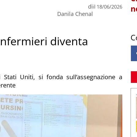
di
il
18/06/2026
n
Danila Chenal
C
 infermieri diventa
 Stati Uniti, si fonda sull’assegnazione a
erente