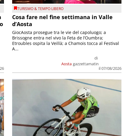
TURISMO & TEMPO LIBERO
a
Cosa fare nel fine settimana in Valle
so
d’Aosta
GiocAosta prosegue tra le vie del capoluogo; a
Brissogne entra nel vivo la Feta de l’Oumbra;
.
Etroubles ospita la Veillà; a Chamois tocca al Festival
A...
di
Aosta
gazzettamatin
026
il 07/08/2026