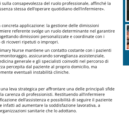
i sulla consapevolezza del ruolo professionale, affinché la
essenza stessa dell’operare quotidiano dell’infermiere».
a concreta applicazione: la gestione delle dimissioni
rmiere referente svolge un ruolo determinante nel garantire
progettando dimissioni personalizzate e coordinate con i
o di ricoveri ripetuti o impropri.
Primary Nurse mantiene un contatto costante con i pazienti
elemonitoraggio, assicurando sorveglianza assistenziale,
icina generale e gli specialisti coinvolti nel percorso di
za percepita dal paziente al proprio domicilio, ma
emente eventuali instabilità cliniche.
na leva strategica per affrontare una delle principali sfide
la carenza di professionisti. Restituendo all’infermiere
cazione dell’assistenza e possibilità di seguire il paziente
ce infatti ad aumentare la soddisfazione lavorativa, a
organizzazioni sanitarie che lo adottano.