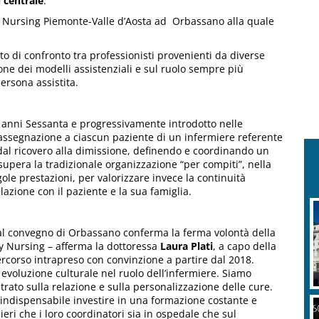
ù centrale
.
 Nursing Piemonte-Valle d’Aosta ad Orbassano alla quale
 di confronto tra professionisti provenienti da diverse
ione dei modelli assistenziali e sul ruolo sempre più
persona assistita.
li anni Sessanta e progressivamente introdotto nelle
l’assegnazione a ciascun paziente di un infermiere referente
dal ricovero alla dimissione, definendo e coordinando un
upera la tradizionale organizzazione “per compiti”, nella
gole prestazioni, per valorizzare invece la continuità
lazione con il paziente e la sua famiglia.
 al convegno di Orbassano conferma la ferma volontà della
ry Nursing – afferma la dottoressa
Laura Plati
, a capo della
percorso intrapreso con convinzione a partire dal 2018.
voluzione culturale nel ruolo dell’infermiere. Siamo
trato sulla relazione e sulla personalizzazione delle cure.
 indispensabile investire in una formazione costante e
ieri che i loro coordinatori sia in ospedale che sul