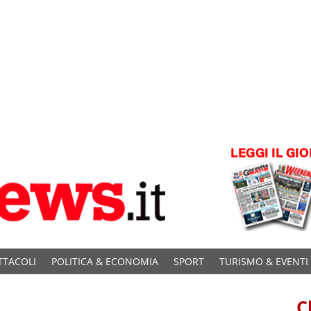
TTACOLI
POLITICA & ECONOMIA
SPORT
TURISMO & EVENTI
C