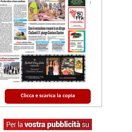
Clicca e scarica la copia