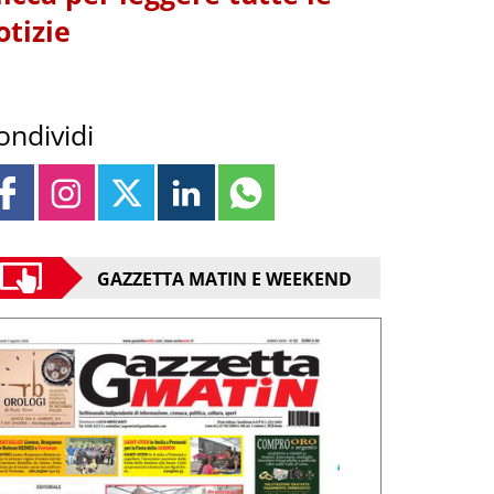
otizie
ondividi
GAZZETTA MATIN E WEEKEND