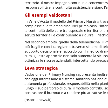
territorio. Il nostro impegno continua a concentrars
responsabilità e la continuità assistenziale siano l’
Gli esempi valdostani
In Valle d’Aosta il modello del Primary Nursing trov
complesse e la telemedicina. Nel primo caso, l’infe
la continuità delle cure tra ospedale e territorio, 
servizi territoriali e contribuendo a ridurre il rischi
Nel secondo ambito, quello della telemedicina, il 
più fragili e con i caregiver attraverso sistemi di t
supporto decisionale e raccordo con il medico di med
cura. Questo approccio non solo aumenta la sicurez
ottimizza le risorse aziendali, intercettando precoc
Leva strategica
L’adozione del Primary Nursing rappresenta inoltre u
che oggi interessano il sistema sanitario nazionale: 
autonomia professionale, responsabilità nella pianifi
lungo il suo percorso di cura, il modello contribuis
contrastare il burnout e a rendere più attrattive le 
(re.aostanews.it)