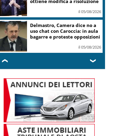
Bignami, offese e bugie su
Scalfaro
il 05/08/2026
Masi Agricola: ricavi semestre
a 27,3 milioni, in calo del 6,7%
il 05/08/2026
❮
❯