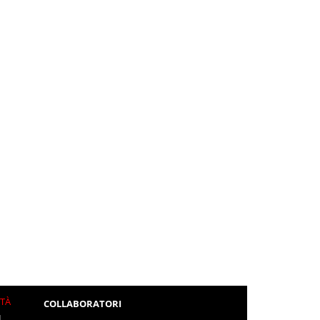
ITÀ
COLLABORATORI
L.