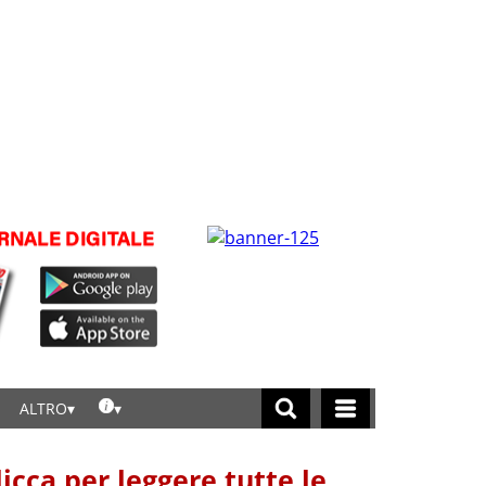
ALTRO
licca per leggere tutte le