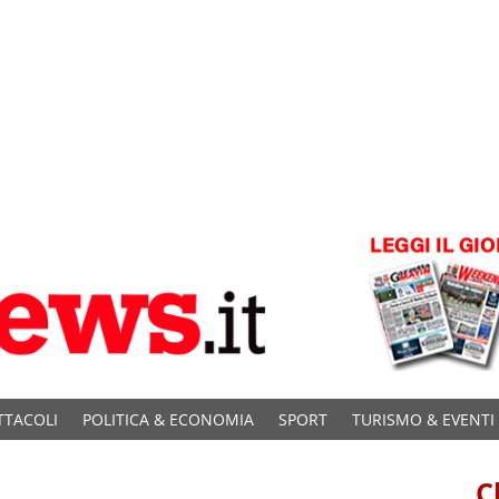
TTACOLI
POLITICA & ECONOMIA
SPORT
TURISMO & EVENTI
C