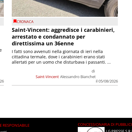
CRONACA
Saint-Vincent: aggredisce i carabinieri,
arrestato e condannato per
direttissima un 36enne
e
I fatti sono avvenuti nella giornata di ieri nella
cittadina termale, dove i carabinieri erano stati
allertati per un uomo che disturbava i passanti. ...
di
Saint-Vincent
Alessandro Bianchet
026
il 05/08/2026
CONCESSIONARIA DI PUBBLIC
E RESPONSABILE
LG PRESSE S.R.
anti