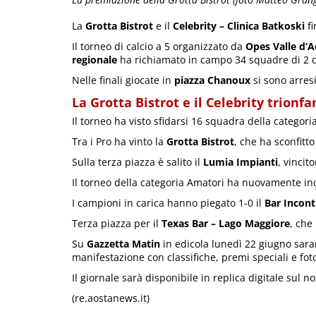
La
Grotta Bistrot
e il
Celebrity – Clinica Batkoski
fi
Il torneo di calcio a 5 organizzato da
Opes Valle d’A
regionale
ha richiamato in campo 34 squadre di 2 c
Nelle finali giocate in
piazza Chanoux
si sono arresi 
La Grotta Bistrot e il Celebrity trionf
Il torneo ha visto sfidarsi 16 squadra della categori
Tra i Pro ha vinto la
Grotta Bistrot
, che ha sconfitto 
Sulla terza piazza è salito il
Lumia Impianti
, vincit
Il torneo della categoria Amatori ha nuovamente in
I campioni in carica hanno piegato 1-0 il
Bar Incont
Terza piazza per il
Texas Bar – Lago Maggiore
, che
Su
Gazzetta Matin
in edicola lunedì 22 giugno sara
manifestazione con classifiche, premi speciali e fot
Il giornale sarà disponibile in replica digitale sul n
(re.aostanews.it)