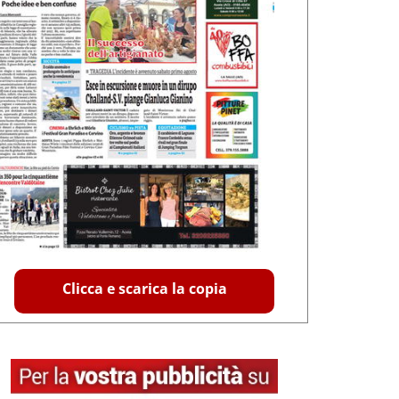
Clicca e scarica la copia