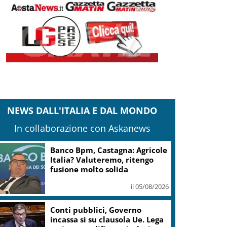
NEWS DALL'ITALIA E DAL MONDO
In collaborazione con Askanews
Delmastro, opposizioni
chiedono censura Bignami.”E
Fontana difenda Parlamento”
il 05/08/2026
Delmastro, Bonelli (Avs):
chiediamo sospendere