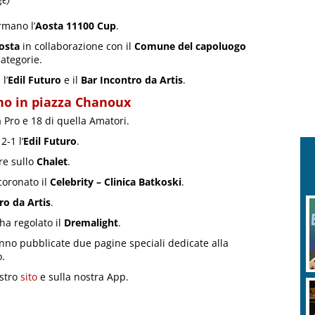
rmano l’
Aosta 11100 Cup
.
osta
in collaborazione con il
Comune del capoluogo
ategorie.
l’
Edil Futuro
e il
Bar Incontro da Artis
.
ano in piazza Chanoux
a Pro e 18 di quella Amatori.
2-1 l’
Edil Futuro
.
ore sullo
Chalet
.
coronato il
Celebrity – Clinica Batkoski
.
ro da Artis
.
 ha regolato il
Dremalight
.
nno pubblicate due pagine speciali dedicate alla
o.
ostro
sito
e sulla nostra App.