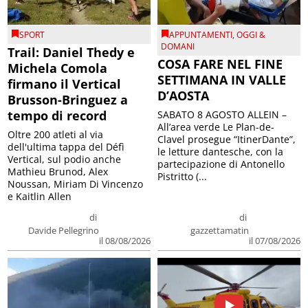
SPORT
APPUNTAMENTI
,
OGGI &
DOMANI
Trail: Daniel Thedy e
COSA FARE NEL FINE
Michela Comola
SETTIMANA IN VALLE
firmano il Vertical
D’AOSTA
Brusson-Bringuez a
tempo di record
SABATO 8 AGOSTO ALLEIN –
All’area verde Le Plan-de-
Oltre 200 atleti al via
Clavel prosegue “ItinerDante”,
dell'ultima tappa del Défì
le letture dantesche, con la
Vertical, sul podio anche
partecipazione di Antonello
Mathieu Brunod, Alex
Pistritto (...
Noussan, Miriam Di Vincenzo
e Kaitlin Allen
di
di
Davide Pellegrino
gazzettamatin
il 08/08/2026
il 07/08/2026