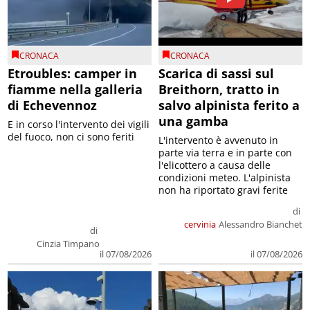
CRONACA
CRONACA
Etroubles: camper in
Scarica di sassi sul
fiamme nella galleria
Breithorn, tratto in
di Echevennoz
salvo alpinista ferito a
una gamba
E in corso l'intervento dei vigili
del fuoco, non ci sono feriti
L'intervento è avvenuto in
parte via terra e in parte con
l'elicottero a causa delle
condizioni meteo. L'alpinista
non ha riportato gravi ferite
di
cervinia
Alessandro Bianchet
di
Cinzia Timpano
il 07/08/2026
il 07/08/2026