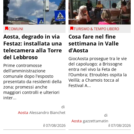
COMUNI
TURISMO & TEMPO LIBERO
Aosta, degrado in via
Cosa fare nel fine
Festaz: installata una
settimana in Valle
telecamera alla Torre
d’Aosta
del Lebbroso
GiocAosta prosegue tra le vie
del capoluogo; a Brissogne
Prime contromosse
entra nel vivo la Feta de
dell'amministrazione
l’Oumbra; Etroubles ospita la
comunale dopo l'esposto
Veillà; a Chamois tocca al
presentato da residenti della
Festival A...
zona; promessi anche
maggiori controlli e ulteriori
inter...
di
Aosta
Alessandro Bianchet
di
Aosta
gazzettamatin
il 07/08/2026
il 07/08/2026