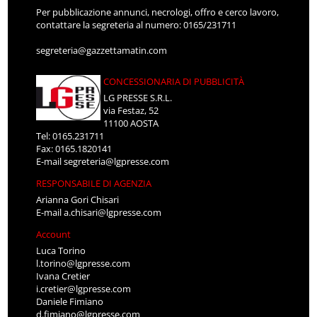
Per pubblicazione annunci, necrologi, offro e cerco lavoro,
contattare la segreteria al numero: 0165/231711
segreteria@gazzettamatin.com
CONCESSIONARIA DI PUBBLICITÀ
LG PRESSE S.R.L.
via Festaz, 52
11100 AOSTA
Tel: 0165.231711
Fax: 0165.1820141
E-mail
segreteria@lgpresse.com
RESPONSABILE DI AGENZIA
Arianna Gori Chisari
E-mail
a.chisari@lgpresse.com
Account
Luca Torino
l.torino@lgpresse.com
Ivana Cretier
i.cretier@lgpresse.com
Daniele Fimiano
d.fimiano@lgpresse.com