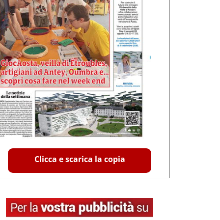
Clicca e scarica la copia