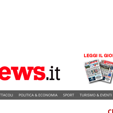
TTACOLI
POLITICA & ECONOMIA
SPORT
TURISMO & EVENTI
C