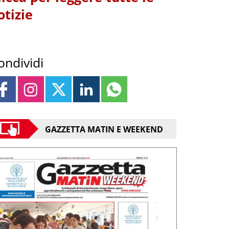
otizie
ondividi
GAZZETTA MATIN E WEEKEND