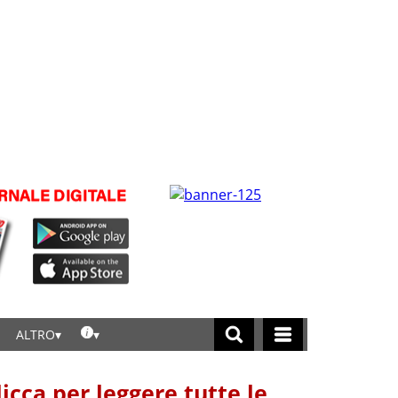
ALTRO
licca per leggere tutte le