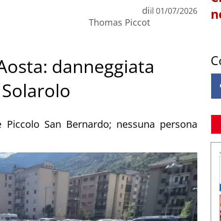
di
il
01/07/2026
n
Thomas Piccot
C
 Aosta: danneggiata
 Solarolo
le Piccolo San Bernardo; nessuna persona