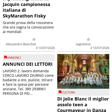
Jacquin campionessa
italiana di
SkyMarathon Fisky
Grande prova della rossonera
che ora sogna la convocazione
ai mondiali
di
di
Alessandro Bianchet
segreteria
il 13/07/2026
il 13/07/2026
ANNUNCI
ANNUNCI DEI LETTORI
LAVORO 2. lavoro domanda
CERCO LAVORO DIURNO come
badante a ore, pulizie, stirare
e fare la spesa per persone
anziane. Tel. 389 2938961
CULTURA
PERSONA DI FID...
Di Jolie Blanc il miglior
assolo teen a
Courmayeur in Danza