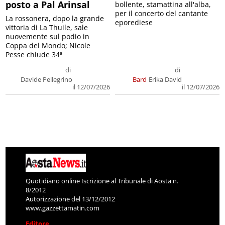
posto a Pal Arinsal
bollente, stamattina all'alba,
per il concerto del cantante
La rossonera, dopo la grande
eporediese
vittoria di La Thuile, sale
nuovemente sul podio in
Coppa del Mondo; Nicole
Pesse chiude 34ª
di
di
Davide Pellegrino
Bard
Erika David
il 12/07/2026
il 12/07/2026
Quotidiano online Iscrizione al Tribunale di Aosta n.
8/2012
Autorizzazione del 13/12/2012
www.gazzettamatin.com
Editore