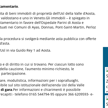
stamentario
.
ita di beni immobili di proprietà dell’Usl della Valle d’Aosta,
orio valdostano e uno in Veneto.Gli immobili – è spiegato in
stamentario in favore dell’Ospedale Parini di Aosta e
ituati nei Comuni di Ayas, Donnas, Pont-Saint-Martin, Perloz
 la procedura si svolgerà mediante asta pubblica con offerte
d’asta.
l’Usl in via Guido Rey 1 ad Aosta.
o e di diritto in cui si trovano. Per ciascun lotto sono
o della cauzione, l’aumento minimo richiesto, le
la partecipazione.
are, modulistica, informazioni per i sopralluoghi,
le sul sito istituzionale dell’azienda Usl della Valle
 di gara
.Per informazioni e chiarimenti è possibile
i recapiti:- telefono 0165 544794-95 oppure 366 6209593- e-