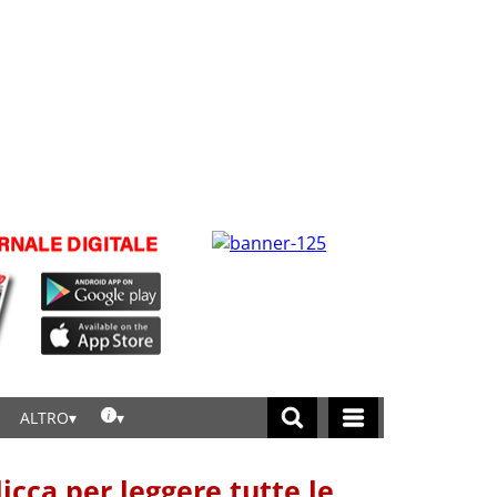
ALTRO
licca per leggere tutte le