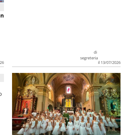
in
di
segreteria
026
il 13/07/2026
O