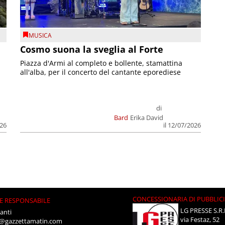
MUSICA
Cosmo suona la sveglia al Forte
Piazza d'Armi al completo e bollente, stamattina
all'alba, per il concerto del cantante eporediese
di
Bard
Erika David
026
il 12/07/2026
CONCESSIONARIA DI PUBBLIC
E RESPONSABILE
LG PRESSE S.R.
anti
via Festaz, 52
i@gazzettamatin.com