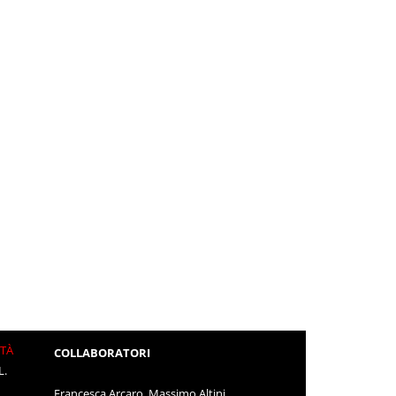
ITÀ
COLLABORATORI
L.
Francesca Arcaro, Massimo Altini,