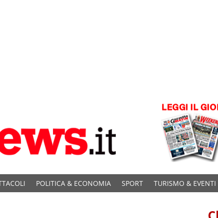
TTACOLI
POLITICA & ECONOMIA
SPORT
TURISMO & EVENTI
C