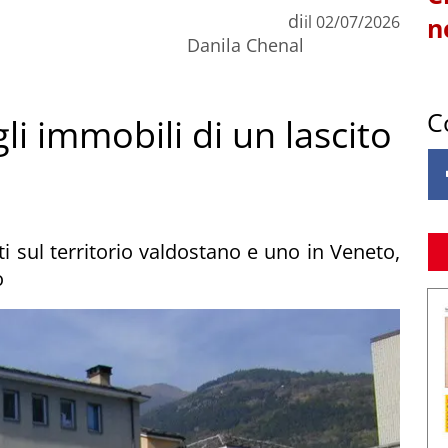
di
il
02/07/2026
n
Danila Chenal
C
li immobili di un lascito
cati sul territorio valdostano e uno in Veneto,
o