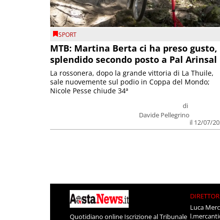
SPORT
MTB: Martina Berta ci ha preso gusto,
splendido secondo posto a Pal Arinsal
La rossonera, dopo la grande vittoria di La Thuile,
sale nuovemente sul podio in Coppa del Mondo;
Nicole Pesse chiude 34ª
di
Davide Pellegrino
il 12/07/2
DIRETTOR
Luca Merc
l.mercant
Quotidiano online Iscrizione al Tribunale