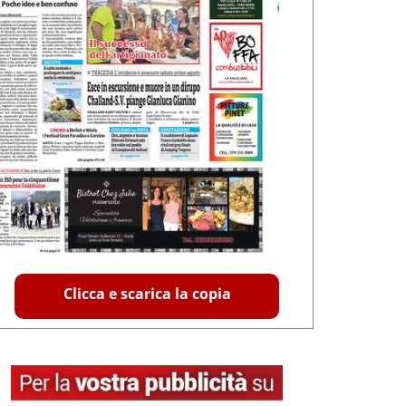
Clicca e scarica la copia