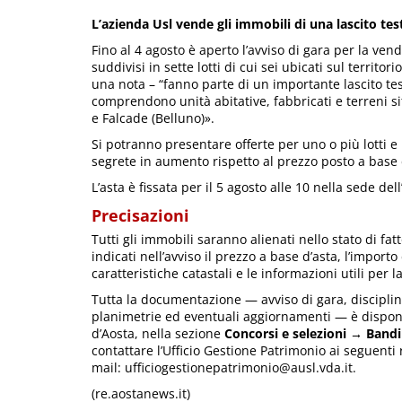
L’azienda Usl vende gli immobili di una lascito te
Fino al 4 agosto è aperto l’avviso di gara per la vend
suddivisi in sette lotti di cui sei ubicati sul territ
una nota – “fanno parte di un importante lascito te
comprendono unità abitative, fabbricati e terreni s
e Falcade (Belluno)».
Si potranno presentare offerte per uno o più lotti e
segrete in aumento rispetto al prezzo posto a base 
L’asta è fissata per il 5 agosto alle 10 nella sede del
Precisazioni
Tutti gli immobili saranno alienati nello stato di fatt
indicati nell’avviso il prezzo a base d’asta, l’import
caratteristiche catastali e le informazioni utili per 
Tutta la documentazione — avviso di gara, disciplin
planimetrie ed eventuali aggiornamenti — è disponibi
d’Aosta, nella sezione
Concorsi e selezioni → Bandi
contattare l’Ufficio Gestione Patrimonio ai seguent
mail: ufficiogestionepatrimonio@ausl.vda.it.
(re.aostanews.it)