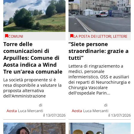
COMUNI
LA POSTA DEI LETTORI
,
LETTERE
Torre delle
“Siete persone
comunicazioni di
straordinarie: grazie a
Arpuilles: Comune di
tutti”
Aosta indica a Wind
Lettera di ringraziemento a
Tre un’area comunale
medici, personale
infermieristico, OSS e ausiliari
La società proponente si è
dei reparti di Neurochirurgia e
resa disponibile a valutare la
Chirurgia Vascolare
proposta alternativa
dell'ospedale Parin...
dell'Amministrazione
di
di
Aosta
Luca Mercanti
Aosta
Luca Mercanti
il 13/07/2026
il 13/07/2026