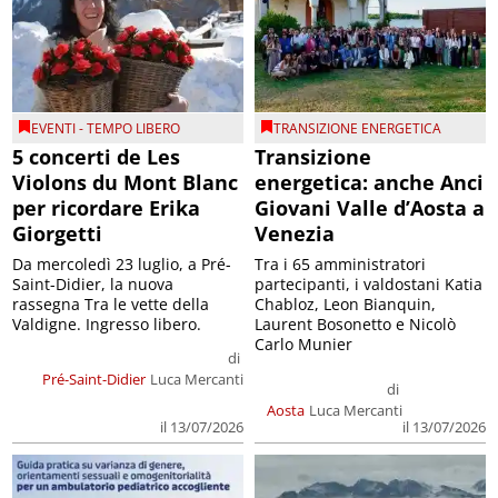
EVENTI - TEMPO LIBERO
TRANSIZIONE ENERGETICA
5 concerti de Les
Transizione
Violons du Mont Blanc
energetica: anche Anci
per ricordare Erika
Giovani Valle d’Aosta a
Giorgetti
Venezia
Da mercoledì 23 luglio, a Pré-
Tra i 65 amministratori
Saint-Didier, la nuova
partecipanti, i valdostani Katia
rassegna Tra le vette della
Chabloz, Leon Bianquin,
Valdigne. Ingresso libero.
Laurent Bosonetto e Nicolò
Carlo Munier
di
Pré-Saint-Didier
Luca Mercanti
di
Aosta
Luca Mercanti
il 13/07/2026
il 13/07/2026