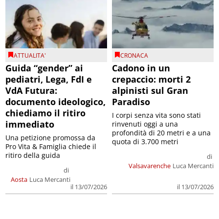
ATTUALITA'
CRONACA
Guida “gender” ai
Cadono in un
pediatri, Lega, FdI e
crepaccio: morti 2
VdA Futura:
alpinisti sul Gran
documento ideologico,
Paradiso
chiediamo il ritiro
I corpi senza vita sono stati
immediato
rinvenuti oggi a una
profondità di 20 metri e a una
Una petizione promossa da
quota di 3.700 metri
Pro Vita & Famiglia chiede il
ritiro della guida
di
Valsavarenche
Luca Mercanti
di
Aosta
Luca Mercanti
il 13/07/2026
il 13/07/2026