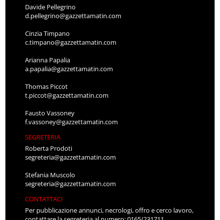
Davide Pellegrino
d.pellegrino@gazzettamatin.com
Cinzia Timpano
c.timpano@gazzettamatin.com
Arianna Papalia
a.papalia@gazzettamatin.com
Thomas Piccot
t.piccot@gazzettamatin.com
Fausto Vassoney
f.vassoney@gazzettamatin.com
SEGRETERIA
Roberta Prodoti
segreteria@gazzettamatin.com
Stefania Muscolo
segreteria@gazzettamatin.com
CONTATTACI
Per pubblicazione annunci, necrologi, offro e cerco lavoro,
contattare la segreteria al numero: 0165/231711