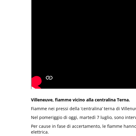
Villeneuve, fiamme vicino alla centralina Terna.
Fiamme nei pressi della ‘centralina’ terna di Villenuv
Nel pomeriggio di oggi, martedì 7 luglio, sono interve
Per cause in fase di accertamento, le fiamme hanno
elettrica.