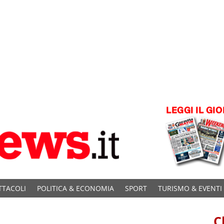
TTACOLI
POLITICA & ECONOMIA
SPORT
TURISMO & EVENTI
C