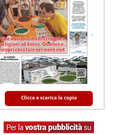
Clicca e scarica la copia