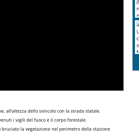
e, all’altezza dello svincolo con la strada statale.
nuti i vigili del fuoco e il corpo forestale.
 bruciato la vegetazione nel perimetro della stazione