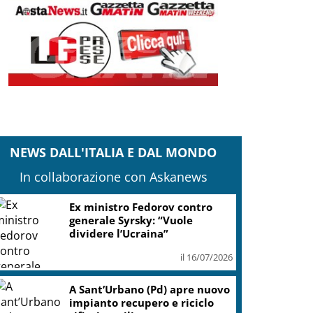
NEWS DALL'ITALIA E DAL MONDO
In collaborazione con Askanews
“Ink” di Danny Boyle aprirà
l’83esima Mostra del Cinema
di Venezia
il 16/07/2026
Campania, domani conferenza
stampa unitaria centrodestra