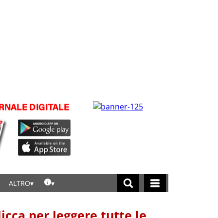
ALTRO
licca per leggere tutte le