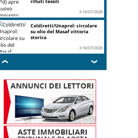
il 16/07/2026
Mimit, Urso: Materie prime,
nuova frontiera di sovranità
il 16/07/2026
❮
❯