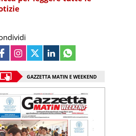
otizie
ondividi
GAZZETTA MATIN E WEEKEND