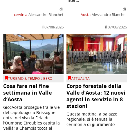
inter...
di
di
cervinia
Alessandro Bianchet
Aosta
Alessandro Bianchet
il 07/08/2026
il 07/08/2026
TURISMO & TEMPO LIBERO
ATTUALITA'
Cosa fare nel fine
Corpo forestale della
settimana in Valle
Valle d’Aosta: 12 nuovi
d’Aosta
agenti in servizio in 8
stazioni
GiocAosta prosegue tra le vie
del capoluogo; a Brissogne
Questa mattina, a palazzo
entra nel vivo la Feta de
regionale, si è tenuta la
l’Oumbra; Etroubles ospita la
cerimonia di giuramento
Veillà; a Chamois tocca al