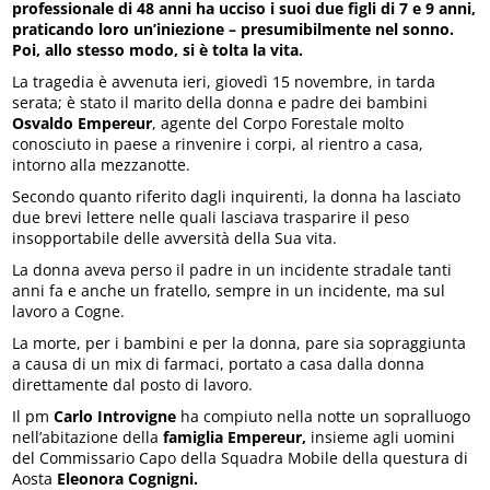
professionale di 48 anni ha ucciso i suoi due figli di 7 e 9 anni,
praticando loro un’iniezione – presumibilmente nel sonno.
Poi, allo stesso modo, si è tolta la vita.
La tragedia è avvenuta ieri, giovedì 15 novembre, in tarda
serata; è stato il marito della donna e padre dei bambini
Osvaldo Empereur
, agente del Corpo Forestale molto
conosciuto in paese a rinvenire i corpi, al rientro a casa,
intorno alla mezzanotte.
Secondo quanto riferito dagli inquirenti, la donna ha lasciato
due brevi lettere nelle quali lasciava trasparire il peso
insopportabile delle avversità della Sua vita.
La donna aveva perso il padre in un incidente stradale tanti
anni fa e anche un fratello, sempre in un incidente, ma sul
lavoro a Cogne.
La morte, per i bambini e per la donna, pare sia sopraggiunta
a causa di un mix di farmaci, portato a casa dalla donna
direttamente dal posto di lavoro.
Il pm
Carlo Introvigne
ha compiuto nella notte un sopralluogo
nell’abitazione della
famiglia Empereur,
insieme agli uomini
del Commissario Capo della Squadra Mobile della questura di
Aosta
Eleonora Cognigni.