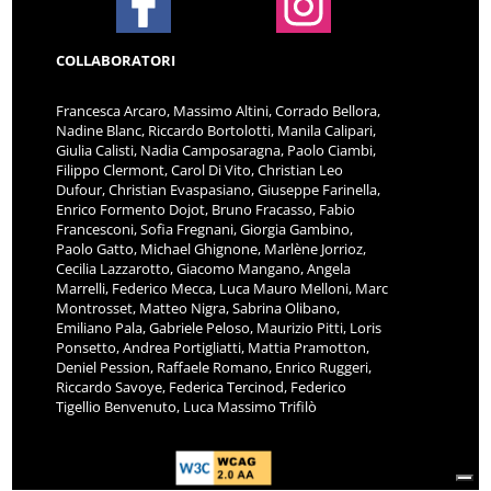
COLLABORATORI
Francesca Arcaro, Massimo Altini, Corrado Bellora,
Nadine Blanc, Riccardo Bortolotti, Manila Calipari,
Giulia Calisti, Nadia Camposaragna, Paolo Ciambi,
Filippo Clermont, Carol Di Vito, Christian Leo
Dufour, Christian Evaspasiano, Giuseppe Farinella,
Enrico Formento Dojot, Bruno Fracasso, Fabio
Francesconi, Sofia Fregnani, Giorgia Gambino,
Paolo Gatto, Michael Ghignone, Marlène Jorrioz,
Cecilia Lazzarotto, Giacomo Mangano, Angela
Marrelli, Federico Mecca, Luca Mauro Melloni, Marc
Montrosset, Matteo Nigra, Sabrina Olibano,
Emiliano Pala, Gabriele Peloso, Maurizio Pitti, Loris
Ponsetto, Andrea Portigliatti, Mattia Pramotton,
Deniel Pession, Raffaele Romano, Enrico Ruggeri,
Riccardo Savoye, Federica Tercinod, Federico
Tigellio Benvenuto, Luca Massimo Trifilò