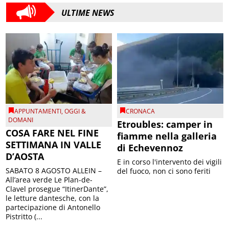
ULTIME NEWS
APPUNTAMENTI
,
OGGI &
CRONACA
DOMANI
Etroubles: camper in
COSA FARE NEL FINE
fiamme nella galleria
SETTIMANA IN VALLE
di Echevennoz
D’AOSTA
E in corso l'intervento dei vigili
SABATO 8 AGOSTO ALLEIN –
del fuoco, non ci sono feriti
All’area verde Le Plan-de-
Clavel prosegue “ItinerDante”,
le letture dantesche, con la
partecipazione di Antonello
Pistritto (...