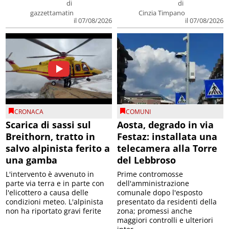
di
di
gazzettamatin
Cinzia Timpano
il 07/08/2026
il 07/08/2026
CRONACA
COMUNI
Scarica di sassi sul
Aosta, degrado in via
Breithorn, tratto in
Festaz: installata una
salvo alpinista ferito a
telecamera alla Torre
una gamba
del Lebbroso
L'intervento è avvenuto in
Prime contromosse
parte via terra e in parte con
dell'amministrazione
l'elicottero a causa delle
comunale dopo l'esposto
condizioni meteo. L'alpinista
presentato da residenti della
non ha riportato gravi ferite
zona; promessi anche
maggiori controlli e ulteriori