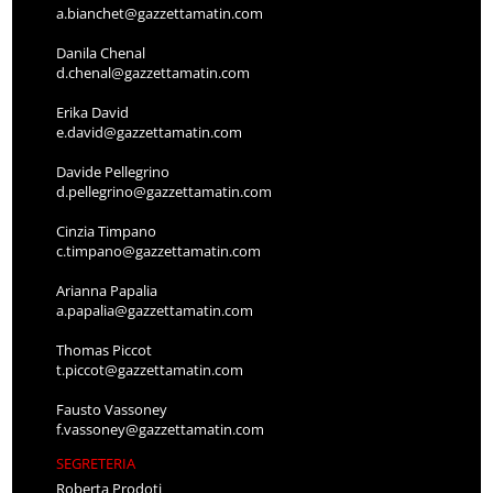
a.bianchet@gazzettamatin.com
Danila Chenal
d.chenal@gazzettamatin.com
Erika David
e.david@gazzettamatin.com
Davide Pellegrino
d.pellegrino@gazzettamatin.com
Cinzia Timpano
c.timpano@gazzettamatin.com
Arianna Papalia
a.papalia@gazzettamatin.com
Thomas Piccot
t.piccot@gazzettamatin.com
Fausto Vassoney
f.vassoney@gazzettamatin.com
SEGRETERIA
Roberta Prodoti