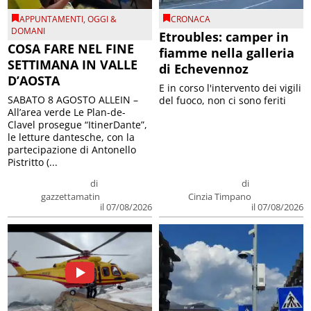
APPUNTAMENTI
,
OGGI &
CRONACA
DOMANI
Etroubles: camper in
COSA FARE NEL FINE
fiamme nella galleria
SETTIMANA IN VALLE
di Echevennoz
D’AOSTA
E in corso l'intervento dei vigili
SABATO 8 AGOSTO ALLEIN –
del fuoco, non ci sono feriti
All’area verde Le Plan-de-
Clavel prosegue “ItinerDante”,
le letture dantesche, con la
partecipazione di Antonello
Pistritto (...
di
di
gazzettamatin
Cinzia Timpano
il 07/08/2026
il 07/08/2026