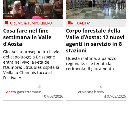
TURISMO & TEMPO LIBERO
ATTUALITA'
Cosa fare nel fine
Corpo forestale della
settimana in Valle
Valle d’Aosta: 12 nuovi
d’Aosta
agenti in servizio in 8
stazioni
GiocAosta prosegue tra le vie
del capoluogo; a Brissogne
Questa mattina, a palazzo
entra nel vivo la Feta de
regionale, si è tenuta la
l’Oumbra; Etroubles ospita la
cerimonia di giuramento
Veillà; a Chamois tocca al
Festival A...
di
di
Aosta
gazzettamatin
ethienne bredy
il 07/08/2026
il 07/08/2026