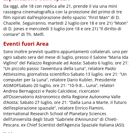
Da oggi, alle 18 con replica alle 21, prende il via una mini
rassegna cinematografica con la proiezione del primo di tre
film ispirati dall’esplorazione dello spazio: “First Man” di D.
Chazelle. Seguiranno, martedì 2 luglio (ore 18 e ore 21) “Moon”
di D. Jones e mercoledì 3 luglio (ore 18 e ore 21) “Il diritto di
contare” di Th. Melfi.
Eventi fuori Area
Sono inoltre previsti quattro appuntamenti collaterali, uno per
ogni sabato sera del mese di luglio, presso il Salone “Maria Ida
Viglino” del Palazzo Regionale ad Aosta: Sabato 6 luglio, ore 21:
“Un piccolo passo: l’avventura della Luna”, relatore Paolo
Attivissimo, giornalista scientifico Sabato 13 luglio, ore 21: “Un
computer per la Luna”, relatore Dario Kubler, Presidente
ASIMOFSabato 20 luglio, ore 21: “10-9-8… Luna”, relatori
Andrea Bernagozzi e Paolo Calcidese, ricercatori
all’Osservatorio Astronomico della Regione Autonoma Valle
d’Aosta; Sabato 27 luglio, ore 21: “Dalla Luna a Marte, il futuro
dell’esplorazione spaziale”, relatore Enrico Flamini,
International Research School of Planetary Sciences
dell’Università degli Studi “Gabriele d’Annunzio” di Chieti-
Pescara, ex Chief Scientist dell’Agenzia Spaziale Italiana (ASI).