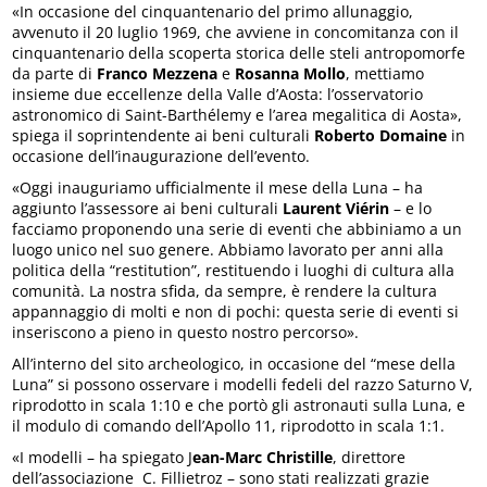
«In occasione del cinquantenario del primo allunaggio,
avvenuto il 20 luglio 1969, che avviene in concomitanza con il
cinquantenario della scoperta storica delle steli antropomorfe
da parte di
Franco Mezzena
e
Rosanna Mollo
, mettiamo
insieme due eccellenze della Valle d’Aosta: l’osservatorio
astronomico di Saint-Barthélemy e l’area megalitica di Aosta»,
spiega il soprintendente ai beni culturali
Roberto Domaine
in
occasione dell’inaugurazione dell’evento.
«Oggi inauguriamo ufficialmente il mese della Luna – ha
aggiunto l’assessore ai beni culturali
Laurent Viérin
– e lo
facciamo proponendo una serie di eventi che abbiniamo a un
luogo unico nel suo genere. Abbiamo lavorato per anni alla
politica della “restitution”, restituendo i luoghi di cultura alla
comunità. La nostra sfida, da sempre, è rendere la cultura
appannaggio di molti e non di pochi: questa serie di eventi si
inseriscono a pieno in questo nostro percorso».
All’interno del sito archeologico, in occasione del “mese della
Luna” si possono osservare i modelli fedeli del razzo Saturno V,
riprodotto in scala 1:10 e che portò gli astronauti sulla Luna, e
il modulo di comando dell’Apollo 11, riprodotto in scala 1:1.
«I modelli – ha spiegato J
ean-Marc Christille
, direttore
dell’associazione C. Fillietroz – sono stati realizzati grazie