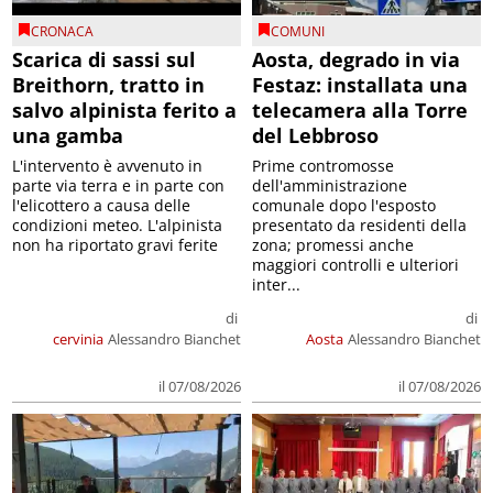
CRONACA
COMUNI
Scarica di sassi sul
Aosta, degrado in via
Breithorn, tratto in
Festaz: installata una
salvo alpinista ferito a
telecamera alla Torre
una gamba
del Lebbroso
L'intervento è avvenuto in
Prime contromosse
parte via terra e in parte con
dell'amministrazione
l'elicottero a causa delle
comunale dopo l'esposto
condizioni meteo. L'alpinista
presentato da residenti della
non ha riportato gravi ferite
zona; promessi anche
maggiori controlli e ulteriori
inter...
di
di
cervinia
Alessandro Bianchet
Aosta
Alessandro Bianchet
il 07/08/2026
il 07/08/2026