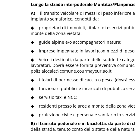
Lungo la strada interpoderale Montitaz/Planpinci
A)
il transito veicolare di mezzi di peso inferiore a
impianto semaforico, condotti da:
◆ proprietari di immobili, titolari di esercizi pubbli
monte della zona vietata;
◆ guide alpine e/o accompagnatori natura;
◆ imprese impegnate in lavori (con mezzi di peso in
◆ Veicoli destinati, da parte delle suddette categori
lavoratori. Dovrà essere fornita preventiva comunicaz
polizialocale@comune.courmayeur.ao.it
◆ titolari di permesso di caccia o pesca (dovrà ess
◆ funzionari pubblici e incaricati di pubblico servi
◆ servizio taxi e NCC;
◆ residenti presso le aree a monte della zona vietat
◆ protezione civile e personale sanitario in serviz
B) il transito pedonale e in bicicletta, da parte di
della strada, tenuto conto dello stato e della natura