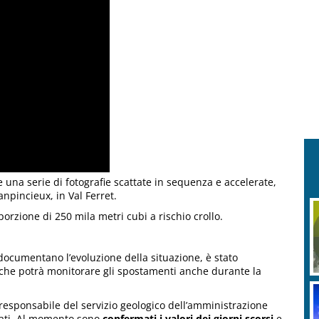
 una serie di fotografie scattate in sequenza e accelerate,
anpincieux, in Val Ferret.
porzione di 250 mila metri cubi a rischio crollo.
 documentano l’evoluzione della situazione, è stato
x che potrà monitorare gli spostamenti anche durante la
responsabile del servizio geologico dell’amministrazione
dati. Al momento sono
confermati i valori dei giorni scorsi
e