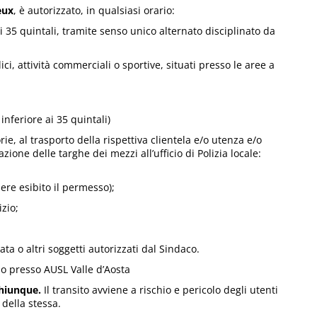
eux
, è autorizzato, in qualsiasi orario:
i 35 quintali, tramite senso unico alternato disciplinato da
ci, attività commerciali o sportive, situati presso le aree a
feriore ai 35 quintali)
e, al trasporto della rispettiva clientela e/o utenza e/o
ione delle targhe dei mezzi all’ufficio di Polizia locale:
ere esibito il permesso);
zio;
a o altri soggetti autorizzati dal Sindaco.
io presso AUSL Valle d’Aosta
 chiunque.
Il transito avviene a rischio e pericolo degli utenti
 della stessa.