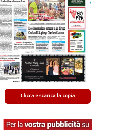
Clicca e scarica la copia