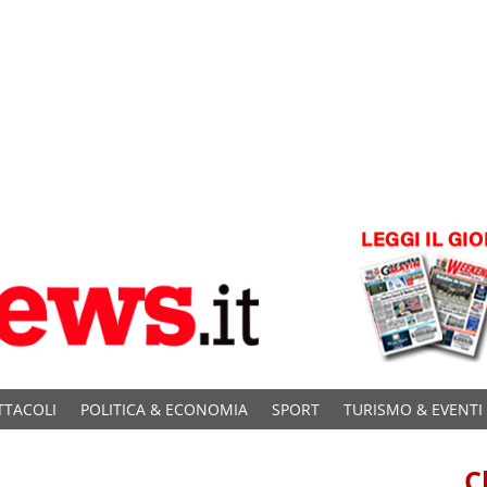
TTACOLI
POLITICA & ECONOMIA
SPORT
TURISMO & EVENTI
C