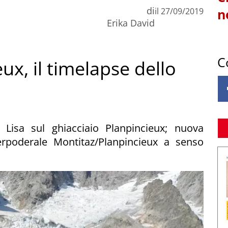
di
il
27/09/2019
n
Erika David
C
ux, il timelapse dello
Lisa sul ghiacciaio Planpincieux; nuova
terpoderale Montitaz/Planpincieux a senso