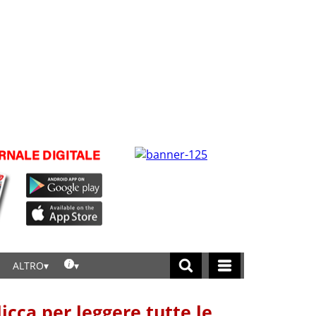
ALTRO
licca per leggere tutte le