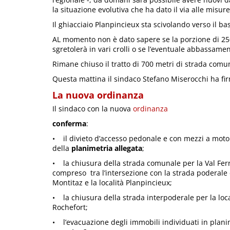
la situazione evolutiva che ha dato il via alle misure
Il ghiacciaio Planpincieux sta scivolando verso il b
AL momento non è dato sapere se la porzione di 250 
sgretolerà in vari crolli o se l’eventuale abbassame
Rimane chiuso il tratto di 700 metri di strada comu
Questa mattina il sindaco Stefano Miserocchi ha fi
La nuova ordinanza
Il sindaco con la nuova
ordinanza
conferma
:
• il divieto d’accesso pedonale e con mezzi a moto
della
planimetria allegata
;
• la chiusura della strada comunale per la Val Ferr
compreso tra l’intersezione con la strada poderale 
Montitaz e la località Planpincieux;
• la chiusura della strada interpoderale per la loca
Rochefort;
• l’evacuazione degli immobili individuati in plani