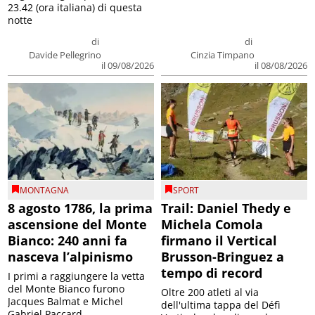
23.42 (ora italiana) di questa
notte
di
di
Davide Pellegrino
Cinzia Timpano
il 09/08/2026
il 08/08/2026
MONTAGNA
SPORT
8 agosto 1786, la prima
Trail: Daniel Thedy e
ascensione del Monte
Michela Comola
Bianco: 240 anni fa
firmano il Vertical
nasceva l’alpinismo
Brusson-Bringuez a
tempo di record
I primi a raggiungere la vetta
del Monte Bianco furono
Oltre 200 atleti al via
Jacques Balmat e Michel
dell'ultima tappa del Défì
Gabriel Paccard