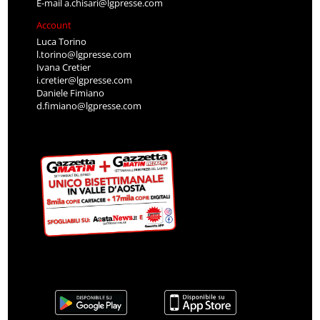
E-mail
a.chisari@lgpresse.com
Account
Luca Torino
l.torino@lgpresse.com
Ivana Cretier
i.cretier@lgpresse.com
Daniele Fimiano
d.fimiano@lgpresse.com