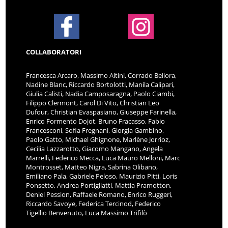
COLLABORATORI
Francesca Arcaro, Massimo Altini, Corrado Bellora,
Nadine Blanc, Riccardo Bortolotti, Manila Calipari,
Giulia Calisti, Nadia Camposaragna, Paolo Ciambi,
Filippo Clermont, Carol Di Vito, Christian Leo
Dufour, Christian Evaspasiano, Giuseppe Farinella,
Enrico Formento Dojot, Bruno Fracasso, Fabio
Francesconi, Sofia Fregnani, Giorgia Gambino,
Paolo Gatto, Michael Ghignone, Marlène Jorrioz,
Cecilia Lazzarotto, Giacomo Mangano, Angela
Marrelli, Federico Mecca, Luca Mauro Melloni, Marc
Montrosset, Matteo Nigra, Sabrina Olibano,
Emiliano Pala, Gabriele Peloso, Maurizio Pitti, Loris
Ponsetto, Andrea Portigliatti, Mattia Pramotton,
Deniel Pession, Raffaele Romano, Enrico Ruggeri,
Riccardo Savoye, Federica Tercinod, Federico
Tigellio Benvenuto, Luca Massimo Trifilò