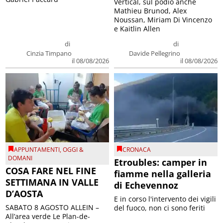
Vertical, sul podio anche
Mathieu Brunod, Alex
Noussan, Miriam Di Vincenzo
e Kaitlin Allen
di
di
Cinzia Timpano
Davide Pellegrino
il 08/08/2026
il 08/08/2026
APPUNTAMENTI
,
OGGI &
CRONACA
DOMANI
Etroubles: camper in
COSA FARE NEL FINE
fiamme nella galleria
SETTIMANA IN VALLE
di Echevennoz
D’AOSTA
E in corso l'intervento dei vigili
SABATO 8 AGOSTO ALLEIN –
del fuoco, non ci sono feriti
All’area verde Le Plan-de-