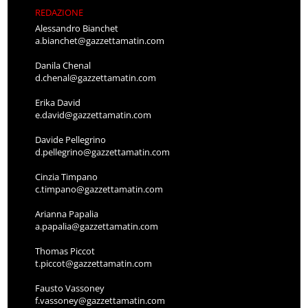
REDAZIONE
Alessandro Bianchet
a.bianchet@gazzettamatin.com
Danila Chenal
d.chenal@gazzettamatin.com
Erika David
e.david@gazzettamatin.com
Davide Pellegrino
d.pellegrino@gazzettamatin.com
Cinzia Timpano
c.timpano@gazzettamatin.com
Arianna Papalia
a.papalia@gazzettamatin.com
Thomas Piccot
t.piccot@gazzettamatin.com
Fausto Vassoney
f.vassoney@gazzettamatin.com