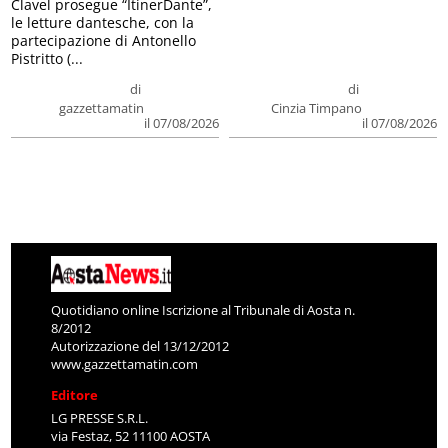
Clavel prosegue “ItinerDante”,
le letture dantesche, con la
partecipazione di Antonello
Pistritto (...
di
di
gazzettamatin
Cinzia Timpano
il 07/08/2026
il 07/08/2026
Quotidiano online Iscrizione al Tribunale di Aosta n.
8/2012
Autorizzazione del 13/12/2012
www.gazzettamatin.com
Editore
LG PRESSE S.R.L.
via Festaz, 52 11100 AOSTA