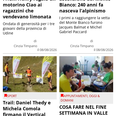
motorino Ciao ai
Bianco: 240 anni fa
ragazzini che
nasceva l’alpinismo
vendevano limonata
I primi a raggiungere la vetta
del Monte Bianco furono
Ondata di generosità per i tre
Jacques Balmat e Michel
giovani della provincia di
Gabriel Paccard
Udine
di
di
Cinzia Timpano
Cinzia Timpano
il 08/08/2026
il 08/08/2026
SPORT
APPUNTAMENTI
,
OGGI &
DOMANI
Trail: Daniel Thedy e
COSA FARE NEL FINE
Michela Comola
SETTIMANA IN VALLE
firmano il Vertical