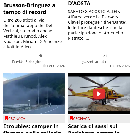
D’AOSTA
Brusson-Bringuez a
tempo di record
SABATO 8 AGOSTO ALLEIN –
All’area verde Le Plan-de-
Oltre 200 atleti al via
Clavel prosegue “ItinerDante”,
dell'ultima tappa del Défì
le letture dantesche, con la
Vertical, sul podio anche
partecipazione di Antonello
Mathieu Brunod, Alex
Pistritto (...
Noussan, Miriam Di Vincenzo
e Kaitlin Allen
di
di
Davide Pellegrino
gazzettamatin
il 08/08/2026
il 07/08/2026
CRONACA
CRONACA
Etroubles: camper in
Scarica di sassi sul