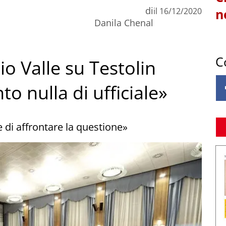
di
il
16/12/2020
n
Danila Chenal
C
o Valle su Testolin
o nulla di ufficiale»
 di affrontare la questione»