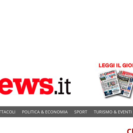
TTACOLI
POLITICA & ECONOMIA
SPORT
TURISMO & EVENTI
C