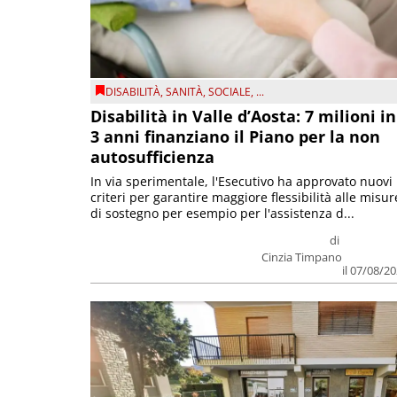
DISABILITÀ
,
SANITÀ
,
SOCIALE
, ...
Disabilità in Valle d’Aosta: 7 milioni in
3 anni finanziano il Piano per la non
autosufficienza
In via sperimentale, l'Esecutivo ha approvato nuovi
criteri per garantire maggiore flessibilità alle misur
di sostegno per esempio per l'assistenza d...
di
Cinzia Timpano
il 07/08/2