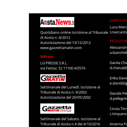
DIRETTOR
Luca Merc
l.mercant
Quotidiano online Iscrizione al Tribunale
di Aosta n. 8/2012
REDAZIO
Autorizzazione del 13/12/2012
Alessandr
www.gazzettamatin.com
a.bianche
Editore
Danila Ch
LG PRESSE S.R.L.
d.chenal@
via Festaz, 52 11100 AOSTA
Erika Davi
e.david@g
Settimanale del Lunedì. Iscrizione al
Tribunale di Aosta n. 9/2002
Davide Pel
Autorizzazione del 20/05/2002
d.pellegr
Cinzia Ti
c.timpan
Settimanale del Sabato. Iscrizione al
Tribunale di Aosta n.4 del 4/10/2016
Arianna P