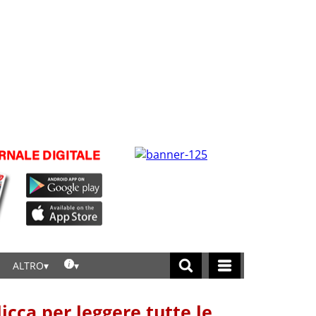
ALTRO
licca per leggere tutte le