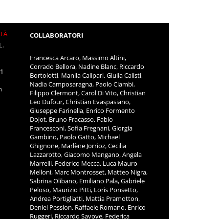
ITÀ
COLLABORATORI
L.
Francesca Arcaro, Massimo Altini,
Corrado Bellora, Nadine Blanc, Riccardo
11
Bortolotti, Manila Calipari, Giulia Calisti,
Nadia Camposaragna, Paolo Ciambi,
m
Filippo Clermont, Carol Di Vito, Christian
Leo Dufour, Christian Evaspasiano,
Giuseppe Farinella, Enrico Formento
Dojot, Bruno Fracasso, Fabio
Francesconi, Sofia Fregnani, Giorgia
Gambino, Paolo Gatto, Michael
Ghignone, Marlène Jorrioz, Cecilia
Lazzarotto, Giacomo Mangano, Angela
Marrelli, Federico Mecca, Luca Mauro
Melloni, Marc Montrosset, Matteo Nigra,
Sabrina Olibano, Emiliano Pala, Gabriele
Peloso, Maurizio Pitti, Loris Ponsetto,
Andrea Portigliatti, Mattia Pramotton,
Deniel Pession, Raffaele Romano, Enrico
Ruggeri, Riccardo Savoye, Federica