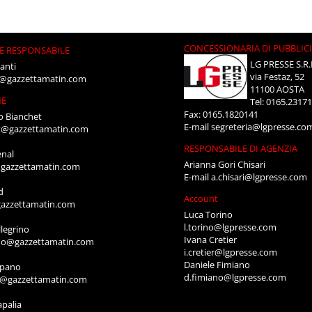
CONCESSIONARIA DI PUBBLIC
E RESPONSABILE
LG PRESSE S.R.
anti
via Festaz, 52
i@gazzettamatin.com
11100 AOSTA
NE
Tel: 0165.2317
Fax: 0165.1820141
o Bianchet
E-mail
segreteria@lgpresse.co
t@gazzettamatin.com
RESPONSABILE DI AGENZIA
enal
Arianna Gori Chisari
gazzettamatin.com
E-mail
a.chisari@lgpresse.com
d
Account
azzettamatin.com
Luca Torino
l.torino@lgpresse.com
legrino
Ivana Cretier
ino@gazzettamatin.com
i.cretier@lgpresse.com
Daniele Fimiano
mpano
d.fimiano@lgpresse.com
o@gazzettamatin.com
apalia