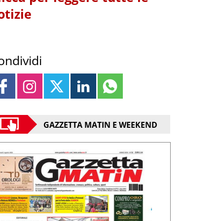
otizie
ondividi
GAZZETTA MATIN E WEEKEND