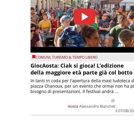
COMUNI
,
TURISMO & TEMPO LIBERO
GiocAosta: Ciak si gioca! L’edizione
della maggiore età parte già col botto
In tanti in coda per l'apertura della maxi ludoteca d
piazza Chanoux, per un evento che ormai non ha p
bisogno di presentazioni. Il festival andrà ...
di
Aosta
Alessandro Bianchet
il 07/08/2