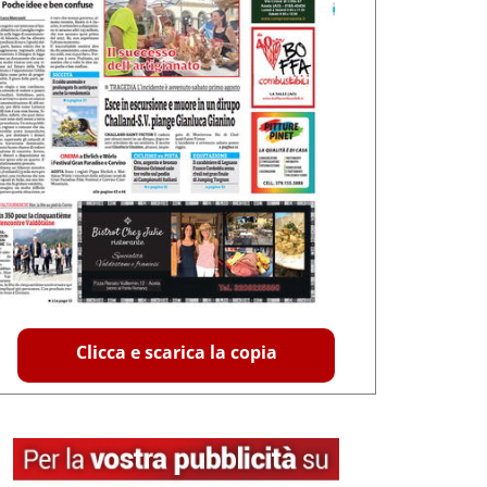
Clicca e scarica la copia