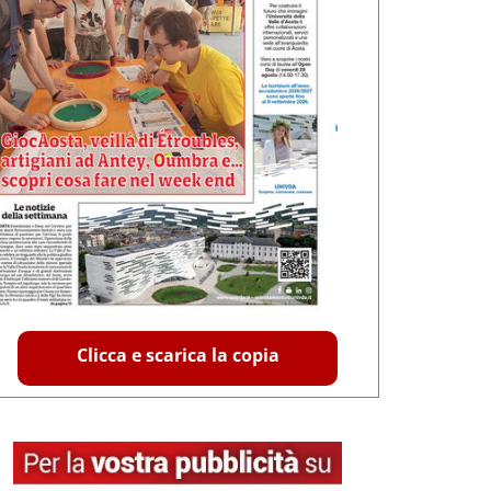
Clicca e scarica la copia