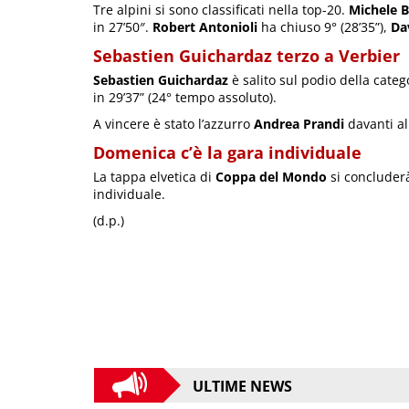
Tre alpini si sono classificati nella top-20.
Michele B
in 27’50″.
Robert Antonioli
ha chiuso 9° (28’35”),
Da
Sebastien Guichardaz terzo a Verbier
Sebastien Guichardaz
è salito sul podio della cate
in 29’37” (24° tempo assoluto).
A vincere è stato l’azzurro
Andrea Prandi
davanti a
Domenica c’è la gara individuale
La tappa elvetica di
Coppa del Mondo
si concluder
individuale.
(d.p.)
ULTIME NEWS