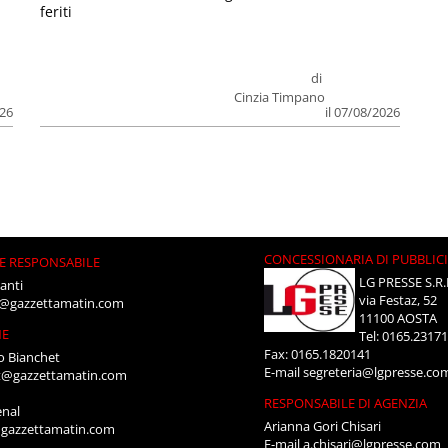
feriti
di
Cinzia Timpano
026
il 07/08/2026
CONCESSIONARIA DI PUBBLIC
E RESPONSABILE
LG PRESSE S.R.
anti
via Festaz, 52
i@gazzettamatin.com
11100 AOSTA
NE
Tel: 0165.2317
Fax: 0165.1820141
o Bianchet
E-mail
segreteria@lgpresse.co
t@gazzettamatin.com
RESPONSABILE DI AGENZIA
enal
Arianna Gori Chisari
gazzettamatin.com
E-mail
a.chisari@lgpresse.com