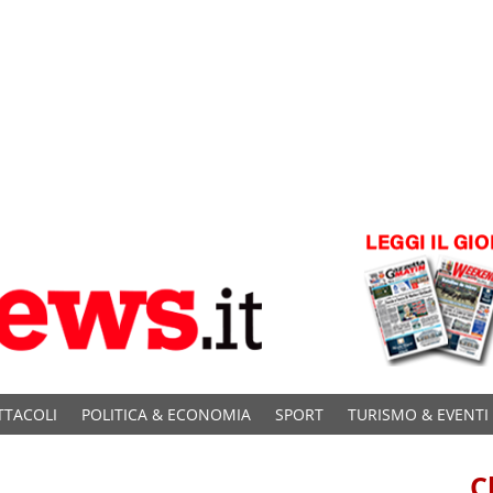
TTACOLI
POLITICA & ECONOMIA
SPORT
TURISMO & EVENTI
C