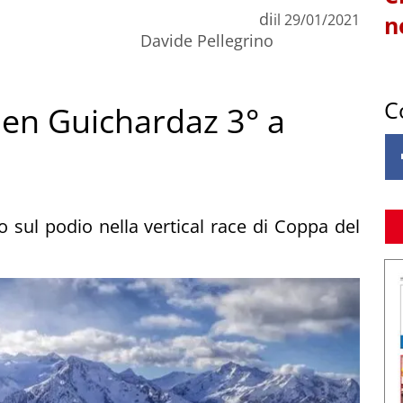
di
il
29/01/2021
n
Davide Pellegrino
C
ien Guichardaz 3° a
o sul podio nella vertical race di Coppa del