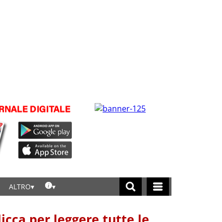
ALTRO
licca per leggere tutte le