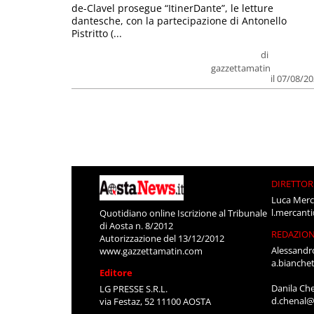
de-Clavel prosegue “ItinerDante”, le letture
dantesche, con la partecipazione di Antonello
Pistritto (...
di
gazzettamatin
il 07/08/2
DIRETTOR
Luca Merc
l.mercant
Quotidiano online Iscrizione al Tribunale
di Aosta n. 8/2012
REDAZIO
Autorizzazione del 13/12/2012
Alessandr
www.gazzettamatin.com
a.bianche
Editore
Danila Ch
LG PRESSE S.R.L.
d.chenal@
via Festaz, 52 11100 AOSTA