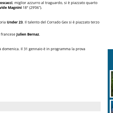
oscacci
, miglior azzurro al traguardo, si è piazzato quarto
vide Magnini
18° (29’06”).
goria
Under 23
. Il talento del Corrado Gex si è piazzato terzo
l francese
Julien Bernaz
.
à domenica. Il 31 gennaio è in programma la prova