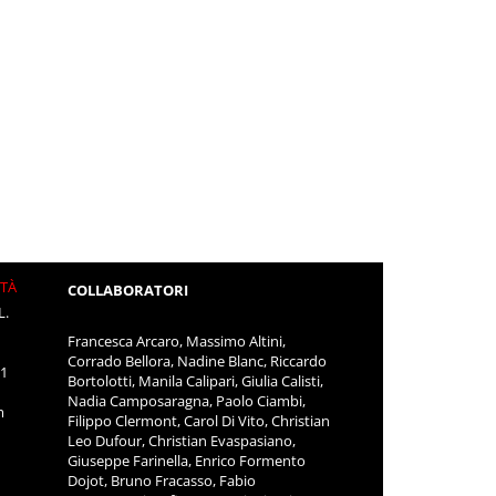
ITÀ
COLLABORATORI
L.
Francesca Arcaro, Massimo Altini,
Corrado Bellora, Nadine Blanc, Riccardo
11
Bortolotti, Manila Calipari, Giulia Calisti,
Nadia Camposaragna, Paolo Ciambi,
m
Filippo Clermont, Carol Di Vito, Christian
Leo Dufour, Christian Evaspasiano,
Giuseppe Farinella, Enrico Formento
Dojot, Bruno Fracasso, Fabio