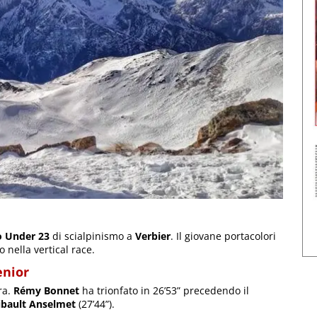
 Under 23
di scialpinismo a
Verbier
. Il giovane portacolori
 nella vertical race.
enior
ra.
Rémy Bonnet
ha trionfato in 26’53” precedendo il
ibault Anselmet
(27’44”).