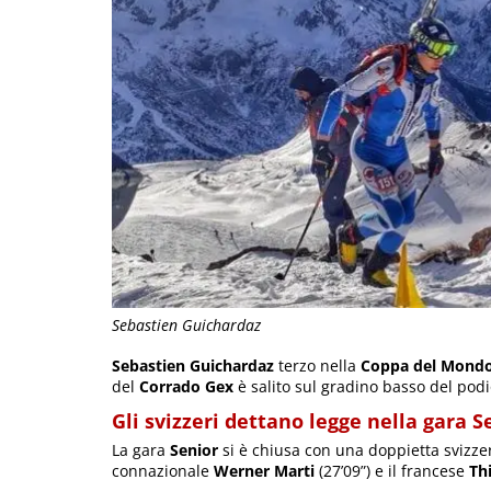
Sebastien Guichardaz
Sebastien Guichardaz
terzo nella
Coppa del Mondo
del
Corrado Gex
è salito sul gradino basso del podio
Gli svizzeri dettano legge nella gara S
La gara
Senior
si è chiusa con una doppietta svizze
connazionale
Werner Marti
(27’09”) e il francese
Th