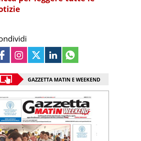
otizie
ondividi
GAZZETTA MATIN E WEEKEND