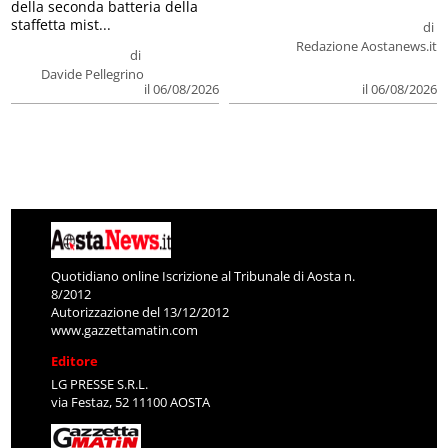
della seconda batteria della
staffetta mist...
di
Redazione Aostanews.it
di
Davide Pellegrino
il 06/08/2026
il 06/08/2026
Quotidiano online Iscrizione al Tribunale di Aosta n.
8/2012
Autorizzazione del 13/12/2012
www.gazzettamatin.com
Editore
LG PRESSE S.R.L.
via Festaz, 52 11100 AOSTA