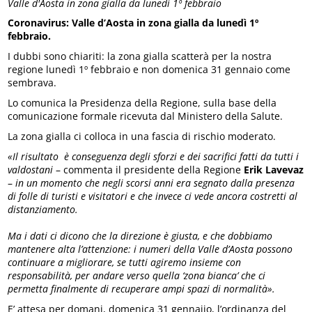
Valle d'Aosta in zona gialla da lunedì 1º febbraio
Coronavirus: Valle d’Aosta in zona gialla da lunedì 1º
febbraio.
I dubbi sono chiariti: la zona gialla scatterà per la nostra
regione lunedì 1º febbraio e non domenica 31 gennaio come
sembrava.
Lo comunica la Presidenza della Regione, sulla base della
comunicazione formale ricevuta dal Ministero della Salute.
La zona gialla ci colloca in una fascia di rischio moderato.
«Il risultato è conseguenza degli sforzi e dei sacrifici fatti da tutti i
valdostani
– commenta il presidente della Regione
Erik Lavevaz
–
in un momento che negli scorsi anni era segnato dalla presenza
di folle di turisti e visitatori e che invece ci vede ancora costretti al
distanziamento.
Ma i dati ci dicono che la direzione è giusta, e che dobbiamo
mantenere alta l’attenzione: i numeri della Valle d’Aosta possono
continuare a migliorare, se tutti agiremo insieme con
responsabilità, per andare verso quella ‘zona bianca’ che ci
permetta finalmente di recuperare ampi spazi di normalità».
E’ attesa per domani, domenica 31 gennaiio, l’ordinanza del