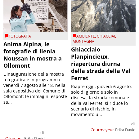
FOTOGRAFIA
AMBIENTE
,
GHIACCIAI
,
MONTAGNA
Anima Alpina, le
Ghiacciaio
fotografie di Ilenia
Planpincieux,
Noussan in mostra a
riapertura diurna
Ollomont
della strada della Val
L'inaugurazione della mostra
Ferret
fotografica è in programma
venerdì 7 agosto alle 18, nella
Riapre oggi, giovedì 6 agosto,
sala espositiva del Comune di
solo di giorno e solo in
Ollomont; le immagini esposte
discesa, la strada comunale
sa...
della Val Ferret; si riduce lo
scenario di rischio, in
movimento u...
di
Courmayeur
Erika David
di
Ollomont
Erika David