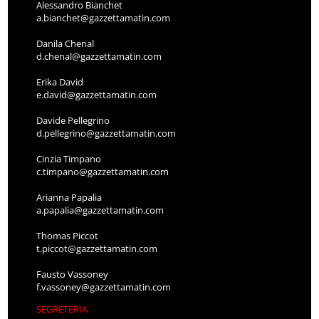
Alessandro Bianchet
a.bianchet@gazzettamatin.com
Danila Chenal
d.chenal@gazzettamatin.com
Erika David
e.david@gazzettamatin.com
Davide Pellegrino
d.pellegrino@gazzettamatin.com
Cinzia Timpano
c.timpano@gazzettamatin.com
Arianna Papalia
a.papalia@gazzettamatin.com
Thomas Piccot
t.piccot@gazzettamatin.com
Fausto Vassoney
f.vassoney@gazzettamatin.com
SEGRETERIA