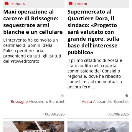
CRONACA
COMUNI
Maxi operazione al
Supermercato al
carcere di Brissogne:
Quartiere Dora, il
sequestrate armi
sindaco: «Progetto
bianche e un cellulare
sarà valutato con
grande rigore, sulla
L'intervento ha coinvolto un
base dell’interesse
centinaio di uomini della
Polizia penitenziaria,
pubblico»
provenienti da tutti gli istituti
Il primo cittadino di Aosta è
del Provveditorato
stato audito nella quarta
commissione del Consiglio
regionale, dove ha ribadito
come l'iter, al momento, sia
ancora ferm...
di
di
Brissogne
Alessandro Bianchet
Aosta
Alessandro Bianchet
il 06/08/2026
il 06/08/2026