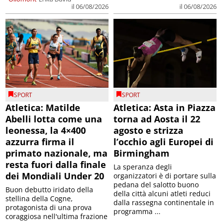
il 06/08/2026
il 06/08/2026
SPORT
SPORT
Atletica: Matilde
Atletica: Asta in Piazza
Abelli lotta come una
torna ad Aosta il 22
leonessa, la 4×400
agosto e strizza
azzurra firma il
l’occhio agli Europei di
primato nazionale, ma
Birmingham
resta fuori dalla finale
La speranza degli
dei Mondiali Under 20
organizzatori è di portare sulla
pedana del salotto buono
Buon debutto iridato della
della città alcuni atleti reduci
stellina della Cogne,
dalla rassegna continentale in
protagonista di una prova
programma ...
coraggiosa nell'ultima frazione