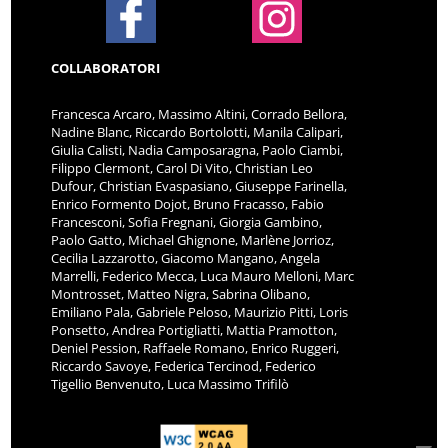
COLLABORATORI
Francesca Arcaro, Massimo Altini, Corrado Bellora,
Nadine Blanc, Riccardo Bortolotti, Manila Calipari,
Giulia Calisti, Nadia Camposaragna, Paolo Ciambi,
Filippo Clermont, Carol Di Vito, Christian Leo
Dufour, Christian Evaspasiano, Giuseppe Farinella,
Enrico Formento Dojot, Bruno Fracasso, Fabio
Francesconi, Sofia Fregnani, Giorgia Gambino,
Paolo Gatto, Michael Ghignone, Marlène Jorrioz,
Cecilia Lazzarotto, Giacomo Mangano, Angela
Marrelli, Federico Mecca, Luca Mauro Melloni, Marc
Montrosset, Matteo Nigra, Sabrina Olibano,
Emiliano Pala, Gabriele Peloso, Maurizio Pitti, Loris
Ponsetto, Andrea Portigliatti, Mattia Pramotton,
Deniel Pession, Raffaele Romano, Enrico Ruggeri,
Riccardo Savoye, Federica Tercinod, Federico
Tigellio Benvenuto, Luca Massimo Trifilò