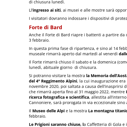
di chiusura lunedì.
Ll’
ingresso ai siti
, ai musei e alle mostre sarà opp
I visitatori dovranno indossare i dispositivi di prot
Forte di Bard
Anche il Forte di Bard riapre i battenti a partire da
3 febbraio.
In questa prima fase di ripartenza, e sino al 14 febb
museale rimarrà aperto dal martedì al venerdì
dall
Il Forte rimarrà chiuso il sabato e la domenica (com
lunedì, abituale giorno di chiusura.
Si potranno visitare la mostra
la Memoria dell’Aost
del 4° Reggimento Alpini
, la cui inaugurazione era 
novembre 2020, poi saltata a causa dell’inasprirsi 
che rimarrà aperta fino al 31 maggio 2022, mentre
ricerca fotografica e scientifica
, allestita all’intern
Cannoniere, sarà prorogata in via eccezionale sino 
Il
Museo delle Alpi
e la mostra
La montagna titani
febbraio.
Le Prigioni saranno chiuse, l
a Caffetteria di Gola e