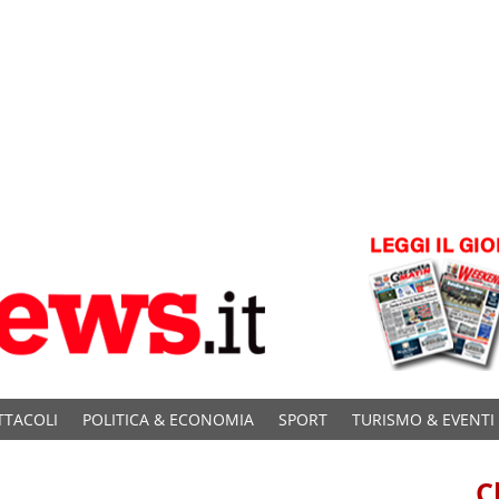
TTACOLI
POLITICA & ECONOMIA
SPORT
TURISMO & EVENTI
C