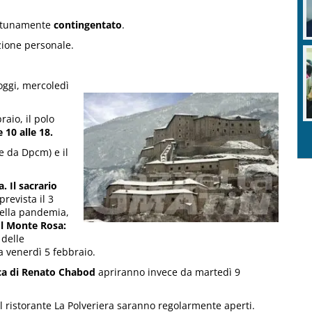
ortunamente
contingentato
.
ezione personale.
 oggi, mercoledì
raio, il polo
e 10 alle 18.
e da Dpcm) e il
a
. Il sacrario
prevista il 3
della pandemia,
Il Monte Rosa:
o delle
a venerdì 5 febbraio.
ca di Renato Chabod
apriranno invece da martedì 9
 il ristorante La Polveriera saranno regolarmente aperti.