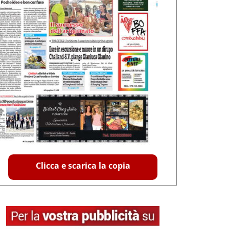
Clicca e scarica la copia