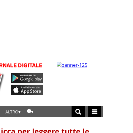
ALTRO
licca per leggere tutte le