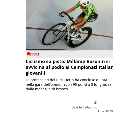
SPORT
Ciclismo su pista: Mélanie Bosonin si
avvicina al podio ai Campionati Italia
giovanili
La portacolori del Cicli Fiorin ha concluso quinta
nella gara dell'omnium con 95 punti a 8 lunghezze
dalla medaglia di bronzo
di
Davide Pellegrino
il 07/08/2