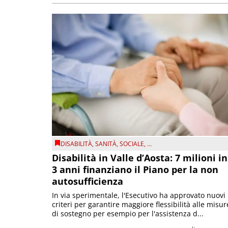
DISABILITÀ
,
SANITÀ
,
SOCIALE
, ...
Disabilità in Valle d’Aosta: 7 milioni in
3 anni finanziano il Piano per la non
autosufficienza
In via sperimentale, l'Esecutivo ha approvato nuovi
criteri per garantire maggiore flessibilità alle misur
di sostegno per esempio per l'assistenza d...