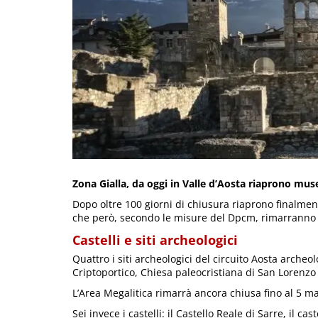
Zona Gialla, da oggi in Valle d’Aosta riaprono muse
Dopo oltre 100 giorni di chiusura riaprono finalment
che però, secondo le misure del Dpcm, rimarranno c
Castelli e siti archeologici
Quattro i siti archeologici del circuito Aosta arche
Criptoportico, Chiesa paleocristiana di San Lorenz
L’Area Megalitica rimarrà ancora chiusa fino al 5 m
Sei invece i castelli: il Castello Reale di Sarre, il ca