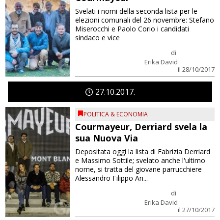
Svelati i nomi della seconda lista per le
elezioni comunali del 26 novembre: Stefano
Miserocchi e Paolo Corio i candidati
sindaco e vice
di
Erika David
il 28/10/2017
27
10
2017
POLITICA & ECONOMIA
Courmayeur, Derriard svela la
sua Nuova Via
Depositata oggi la lista di Fabrizia Derriard
e Massimo Sottile; svelato anche l'ultimo
nome, si tratta del giovane parrucchiere
Alessandro Filippo An...
di
Erika David
il 27/10/2017