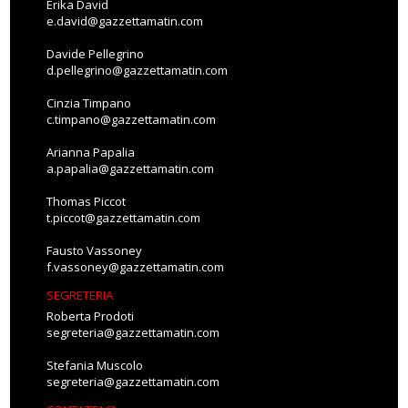
Erika David
e.david@gazzettamatin.com
Davide Pellegrino
d.pellegrino@gazzettamatin.com
Cinzia Timpano
c.timpano@gazzettamatin.com
Arianna Papalia
a.papalia@gazzettamatin.com
Thomas Piccot
t.piccot@gazzettamatin.com
Fausto Vassoney
f.vassoney@gazzettamatin.com
SEGRETERIA
Roberta Prodoti
segreteria@gazzettamatin.com
Stefania Muscolo
segreteria@gazzettamatin.com