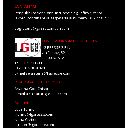
CONTATTACI
Per pubblicazione annunci, necrologi, offro e cerco
lavoro, contattare la segreteria al numero: 0165/231711
segreteria@gazzettamatin.com
CONCESSIONARIA DI PUBBLICITÀ
LG PRESSE S.R.L.
via Festaz, 52
11100 AOSTA
Tel: 0165.231711
Fax: 0165.1820141
E-mail
segreteria@lgpresse.com
RESPONSABILE DI AGENZIA
Arianna Gori Chisari
E-mail
a.chisari@lgpresse.com
Account
Luca Torino
l.torino@lgpresse.com
Ivana Cretier
i.cretier@lgpresse.com