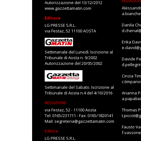
REDAZIO
Autorizzazione del 13/12/2012
Alessandr
www.gazzettamatin.com
a.bianch
Editore
Danila Ch
LG PRESSE S.R.L.
d.chenal
via Festaz, 52 11100 AOSTA
Erika Dav
e.david@
Settimanale del Lunedì. Iscrizione al
Tribunale di Aosta n. 9/2002
Davide Pe
Autorizzazione del 20/05/2002
d.pellegr
Cinzia Ti
c.timpan
Settimanale del Sabato. Iscrizione al
Tribunale di Aosta n.4 del 4/10/2016
Arianna P
a.papali
REDAZIONE
via Festaz, 52 - 11100 Aosta
Thomas Pi
Tel: 0165/231711 - Fax: 0165/1820141
t.piccot@
Mail:
segreteria@gazzettamatin.com
Fausto V
Editore
f.vasson
LG PRESSE S.R.L.