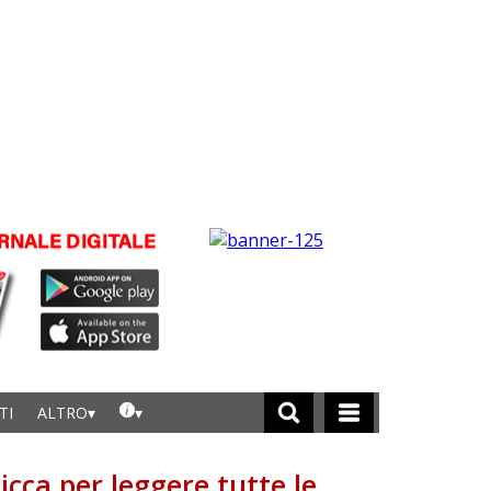
TI
ALTRO
licca per leggere tutte le