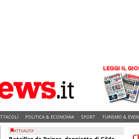
ETTACOLI
POLITICA & ECONOMIA
SPORT
TURISMO & EVEN
ATTUALITA'
C