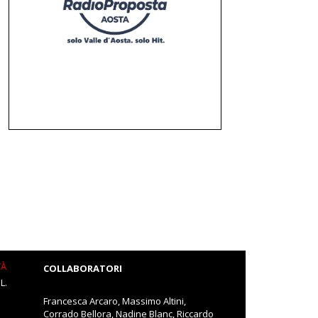
TÀ
COLLABORATORI
L.
Francesca Arcaro, Massimo Altini,
Corrado Bellora, Nadine Blanc, Riccardo