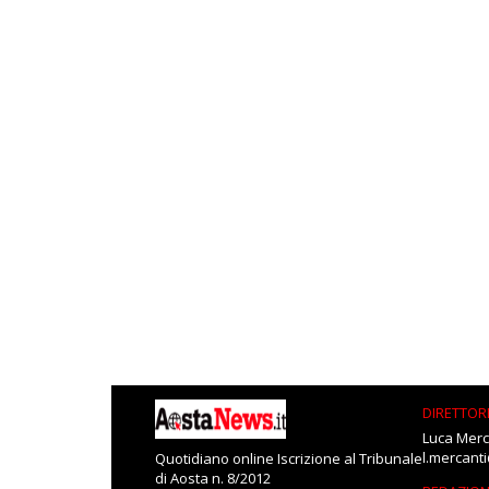
DIRETTOR
Luca Merc
l.mercant
Quotidiano online Iscrizione al Tribunale
di Aosta n. 8/2012