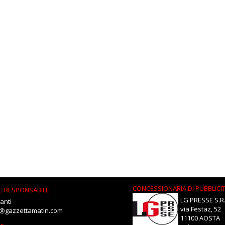
CONCESSIONARIA DI PUBBLICI
E RESPONSABILE
LG PRESSE S.R.
anti
via Festaz, 52
i@gazzettamatin.com
11100 AOSTA