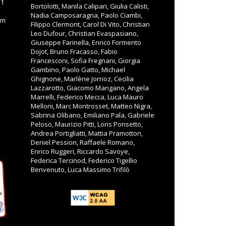
11
Bortolotti, Manila Calipari, Giulia Calisti,
Nadia Camposaragna, Paolo Ciambi,
om
Filippo Clermont, Carol Di Vito, Christian
Leo Dufour, Christian Evaspasiano,
Giuseppe Farinella, Enrico Formento
Dojot, Bruno Fracasso, Fabio
Francesconi, Sofia Fregnani, Giorgia
Gambino, Paolo Gatto, Michael
Ghignone, Marlène Jorrioz, Cecilia
Lazzarotto, Giacomo Mangano, Angela
Marrelli, Federico Mecca, Luca Mauro
Melloni, Marc Montrosset, Matteo Nigra,
Sabrina Olibano, Emiliano Pala, Gabriele
Peloso, Maurizio Pitti, Loris Ponsetto,
Andrea Portigliatti, Mattia Pramotton,
Deniel Pession, Raffaele Romano,
Enrico Ruggeri, Riccardo Savoye,
Federica Tercinod, Federico Tigellio
Benvenuto, Luca Massimo Trifilò