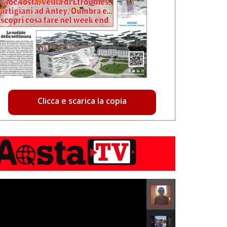
Clicca e scarica la copia