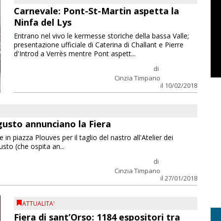
Carnevale: Pont-St-Martin aspetta la
Ninfa del Lys
Entrano nel vivo le kermesse storiche della bassa Valle;
presentazione ufficiale di Caterina di Challant e Pierre
d'Introd a Verrès mentre Pont aspett...
di
Cinzia Timpano
il 10/02/2018
 gusto annunciano la Fiera
in piazza Plouves per il taglio del nastro all'Atelier dei
usto (che ospita an...
di
Cinzia Timpano
il 27/01/2018
ATTUALITA'
Fiera di sant’Orso: 1184 espositori tra