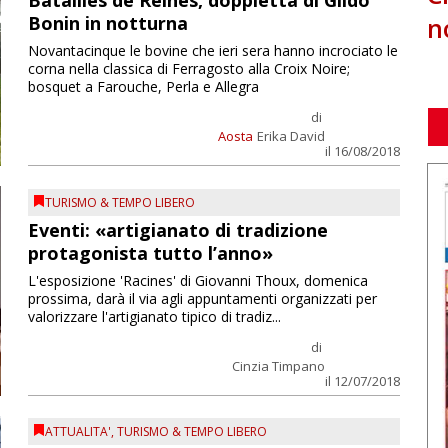
Batailles de Reines, doppietta di Gildo
n
Bonin in notturna
Novantacinque le bovine che ieri sera hanno incrociato le
corna nella classica di Ferragosto alla Croix Noire;
bosquet a Farouche, Perla e Allegra
di
Aosta
Erika David
il 16/08/2018
TURISMO & TEMPO LIBERO
Eventi: «artigianato di tradizione
protagonista tutto l’anno»
L'esposizione 'Racines' di Giovanni Thoux, domenica
prossima, darà il via agli appuntamenti organizzati per
valorizzare l'artigianato tipico di tradiz...
di
Cinzia Timpano
il 12/07/2018
ATTUALITA'
,
TURISMO & TEMPO LIBERO