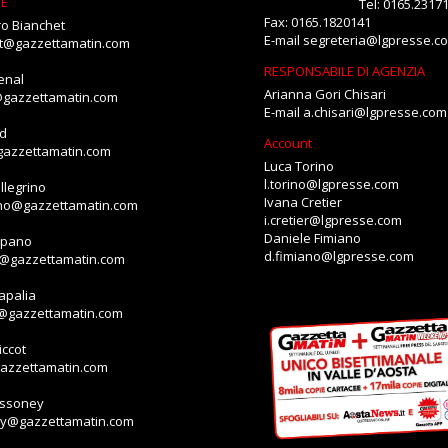
NE
Tel: 0165.2317
Fax: 0165.1820141
o Bianchet
E-mail
segreteria@lgpresse.c
et@gazzettamatin.com
RESPONSABILE DI AGENZIA
enal
Arianna Gori Chisari
@gazzettamatin.com
E-mail
a.chisari@lgpresse.com
id
Account
gazzettamatin.com
Luca Torino
l.torino@lgpresse.com
llegrino
Ivana Cretier
ino@gazzettamatin.com
i.cretier@lgpresse.com
Daniele Fimiano
mpano
d.fimiano@lgpresse.com
o@gazzettamatin.com
apalia
a@gazzettamatin.com
ccot
gazzettamatin.com
assoney
ey@gazzettamatin.com