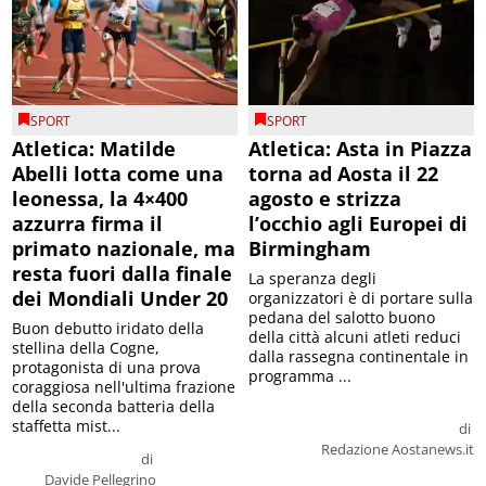
SPORT
SPORT
Atletica: Matilde
Atletica: Asta in Piazza
Abelli lotta come una
torna ad Aosta il 22
leonessa, la 4×400
agosto e strizza
azzurra firma il
l’occhio agli Europei di
primato nazionale, ma
Birmingham
resta fuori dalla finale
La speranza degli
dei Mondiali Under 20
organizzatori è di portare sulla
pedana del salotto buono
Buon debutto iridato della
della città alcuni atleti reduci
stellina della Cogne,
dalla rassegna continentale in
protagonista di una prova
programma ...
coraggiosa nell'ultima frazione
della seconda batteria della
staffetta mist...
di
Redazione Aostanews.it
di
Davide Pellegrino