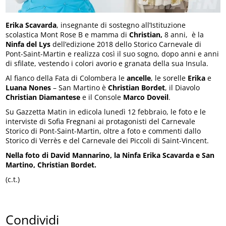
Erika Scavarda
, insegnante di sostegno all’Istituzione
scolastica Mont Rose B e mamma di
Christian,
8 anni,
è la
Ninfa del Lys
dell’edizione 2018 dello Storico Carnevale di
Pont-Saint-Martin e realizza così il suo sogno, dopo anni e anni
di sfilate, vestendo i colori avorio e granata della sua Insula.
Al fianco della Fata di Colombera le
ancelle
, le sorelle
Erika
e
Luana Nones
– San Martino è
Christian Bordet
, il Diavolo
Christian Diamantese
e il Console
Marco Doveil
.
Su Gazzetta Matin in edicola lunedì 12 febbraio, le foto e le
interviste di Sofia Fregnani ai protagonisti del Carnevale
Storico di Pont-Saint-Martin, oltre a foto e commenti dallo
Storico di Verrès e del Carnevale dei Piccoli di Saint-Vincent.
Nella foto di David Mannarino, la Ninfa Erika Scavarda e San
Martino, Christian Bordet.
(c.t.)
Condividi