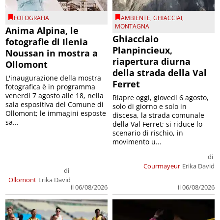
FOTOGRAFIA
AMBIENTE
,
GHIACCIAI
,
MONTAGNA
Anima Alpina, le
Ghiacciaio
fotografie di Ilenia
Planpincieux,
Noussan in mostra a
riapertura diurna
Ollomont
della strada della Val
L'inaugurazione della mostra
Ferret
fotografica è in programma
venerdì 7 agosto alle 18, nella
Riapre oggi, giovedì 6 agosto,
sala espositiva del Comune di
solo di giorno e solo in
Ollomont; le immagini esposte
discesa, la strada comunale
sa...
della Val Ferret; si riduce lo
scenario di rischio, in
movimento u...
di
Courmayeur
Erika David
di
Ollomont
Erika David
il 06/08/2026
il 06/08/2026