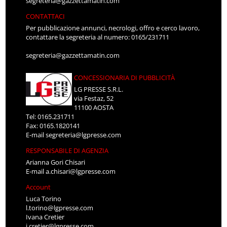
segreteria@gazzettamatin.com
CONTATTACI
Per pubblicazione annunci, necrologi, offro e cerco lavoro,
contattare la segreteria al numero: 0165/231711
segreteria@gazzettamatin.com
CONCESSIONARIA DI PUBBLICITÀ
LG PRESSE S.R.L.
via Festaz, 52
11100 AOSTA
Tel: 0165.231711
Fax: 0165.1820141
E-mail
segreteria@lgpresse.com
RESPONSABILE DI AGENZIA
Arianna Gori Chisari
E-mail
a.chisari@lgpresse.com
Account
Luca Torino
l.torino@lgpresse.com
Ivana Cretier
i.cretier@lgpresse.com