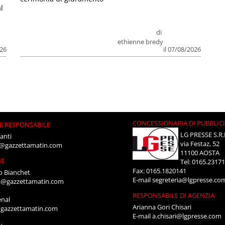
l
di
ethienne bredy
026
il 07/08/2026
CONCESSIONARIA DI PUBBLIC
E RESPONSABILE
LG PRESSE S.R.
anti
via Festaz, 52
i@gazzettamatin.com
11100 AOSTA
NE
Tel: 0165.2317
Fax: 0165.1820141
o Bianchet
E-mail
segreteria@lgpresse.co
t@gazzettamatin.com
RESPONSABILE DI AGENZIA
enal
Arianna Gori Chisari
gazzettamatin.com
E-mail
a.chisari@lgpresse.com