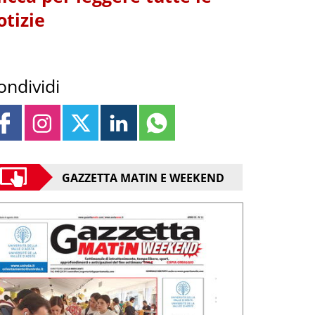
otizie
ondividi
GAZZETTA MATIN E WEEKEND