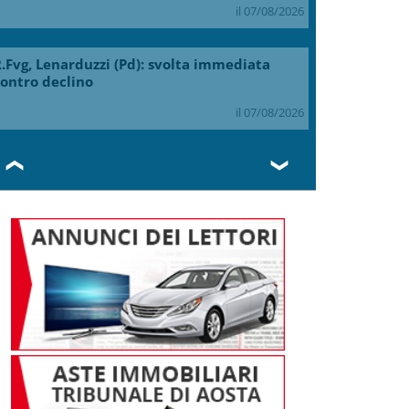
il 07/08/2026
.Fvg, Lenarduzzi (Pd): svolta immediata
ontro declino
il 07/08/2026
❮
❯