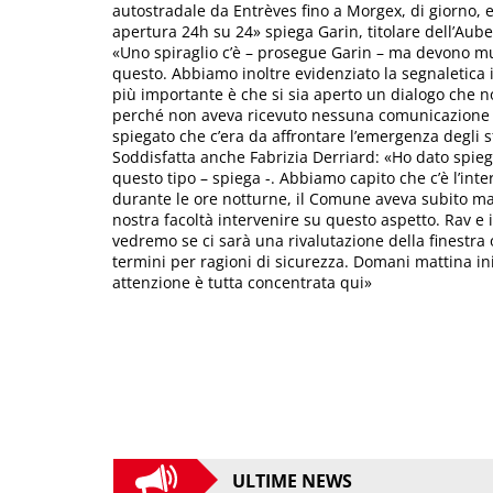
autostradale da Entrèves fino a Morgex, di giorno, e
apertura 24h su 24» spiega Garin, titolare dell’Aub
«Uno spiraglio c’è – prosegue Garin – ma devono m
questo. Abbiamo inoltre evidenziato la segnaletica 
più importante è che si sia aperto un dialogo che n
perché non aveva ricevuto nessuna comunicazione uff
spiegato che c’era da affrontare l’emergenza degli sf
Soddisfatta anche Fabrizia Derriard: «Ho dato spiega
questo tipo – spiega -. Abbiamo capito che c’è l’in
durante le ore notturne, il Comune aveva subito man
nostra facoltà intervenire su questo aspetto. Rav e 
vedremo se ci sarà una rivalutazione della finestra o
termini per ragioni di sicurezza. Domani mattina ini
attenzione è tutta concentrata qui»
ULTIME NEWS