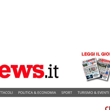
TTACOLI
POLITICA & ECONOMIA
SPORT
TURISMO & EVENTI
C