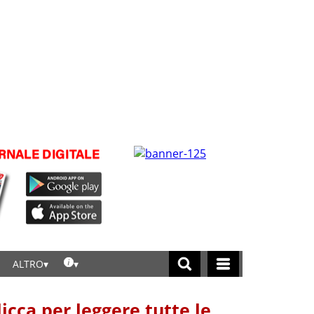
ALTRO
licca per leggere tutte le