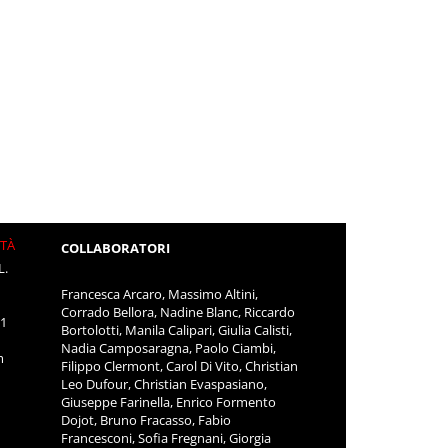
ITÀ
COLLABORATORI
L.
Francesca Arcaro, Massimo Altini,
Corrado Bellora, Nadine Blanc, Riccardo
11
Bortolotti, Manila Calipari, Giulia Calisti,
Nadia Camposaragna, Paolo Ciambi,
m
Filippo Clermont, Carol Di Vito, Christian
Leo Dufour, Christian Evaspasiano,
Giuseppe Farinella, Enrico Formento
Dojot, Bruno Fracasso, Fabio
Francesconi, Sofia Fregnani, Giorgia