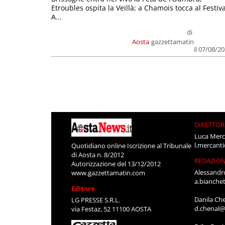
Etroubles ospita la Veillà; a Chamois tocca al Festiva
A...
di
Aosta
gazzettamatin
il 07/08/2
DIRETTOR
Luca Merc
l.mercant
Quotidiano online Iscrizione al Tribunale
di Aosta n. 8/2012
REDAZIO
Autorizzazione del 13/12/2012
Alessandr
www.gazzettamatin.com
a.bianche
Editore
Danila Ch
LG PRESSE S.R.L.
d.chenal@
via Festaz, 52 11100 AOSTA