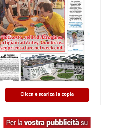
Clicca e scarica la copia