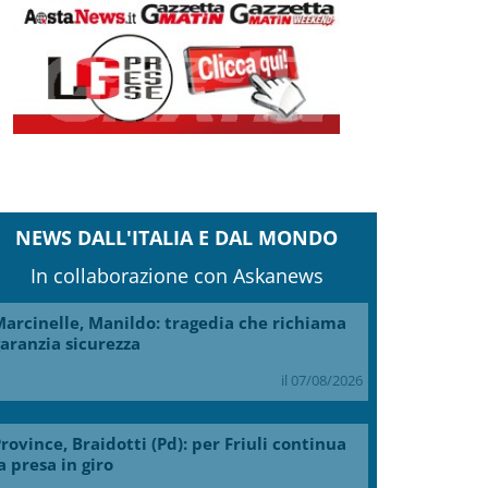
NEWS DALL'ITALIA E DAL MONDO
In collaborazione con Askanews
arcinelle, Manildo: tragedia che richiama
aranzia sicurezza
il 07/08/2026
rovince, Braidotti (Pd): per Friuli continua
a presa in giro