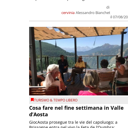
di
cervinia
Alessandro Bianchet
il 07/08/2
TURISMO & TEMPO LIBERO
Cosa fare nel fine settimana in Valle
d’Aosta
GiocAosta prosegue tra le vie del capoluogo; a
Brissogne entra nel vivo la Feta de l’Oumbra;