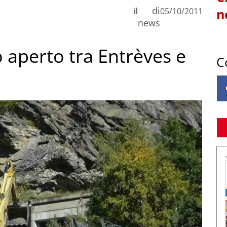
di
il
05/10/2011
n
news
 aperto tra Entrèves e
C