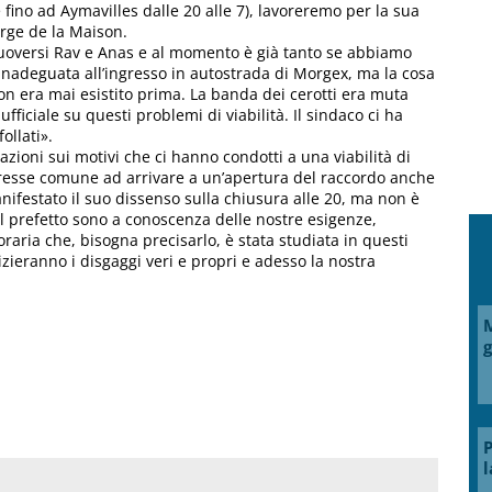
 fino ad Aymavilles dalle 20 alle 7), lavoreremo per la sua
erge de la Maison.
uoversi Rav e Anas e al momento è già tanto se abbiamo
inadeguata all’ingresso in autostrada di Morgex, ma la cosa
on era mai esistito prima. La banda dei cerotti era muta
iciale su questi problemi di viabilità. Il sindaco ci ha
ollati».
zioni sui motivi che ci hanno condotti a una viabilità di
teresse comune ad arrivare a un’apertura del raccordo anche
ifestato il suo dissenso sulla chiusura alle 20, ma non è
il prefetto sono a conoscenza delle nostre esigenze,
raria che, bisogna precisarlo, è stata studiata in questi
zieranno i disgaggi veri e propri e adesso la nostra
M
g
P
l