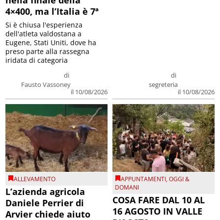
4×400, ma l’Italia è 7ª
Si è chiusa l'esperienza
dell'atleta valdostana a
Eugene, Stati Uniti, dove ha
preso parte alla rassegna
iridata di categoria
di
di
Fausto Vassoney
segreteria
il 10/08/2026
il 10/08/2026
ALLEVAMENTO
APPUNTAMENTI
,
OGGI &
DOMANI
L’azienda agricola
COSA FARE DAL 10 AL
Daniele Perrier di
16 AGOSTO IN VALLE
Arvier chiede aiuto