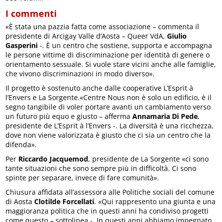
I commenti
«È stata una pazzia fatta come associazione – commenta il
presidente di Arcigay Valle d’Aosta – Queer VdA,
Giulio
Gasperini
-. È un centro che sostiene, supporta e accompagna
le persone vittime di discriminazione per identità di genere o
orientamento sessuale. Si vuole stare vicini anche alle famiglie,
che vivono discriminazioni in modo diverso».
Il progetto è sostenuto anche dalle cooperative L’Esprit à
l’Envers e La Sorgente.«Centre Nous non è solo un edificio, è il
segno tangibile di voler portare avanti un cambiamento verso
un futuro più equo e giusto – afferma
Annamaria Di Pede
,
presidente de L’Esprit à l’Envers -. La diversità è una ricchezza,
dove non viene valorizzata è giusto che ci sia un centro che la
difenda».
Per
Riccardo Jacquemod
, presidente de La Sorgente «ci sono
tante situazioni che sono sempre più in difficoltà. Ci sono
spinte per separare, invece di fare comunità».
Chiusura affidata all’assessora alle Politiche sociali del comune
di Aosta
Clotilde Forcellati
. «Qui rappresento una giunta e una
maggioranza politica che in questi anni ha condiviso progetti
come questo – sottolinea -. In questi anni abbiamo impegnato