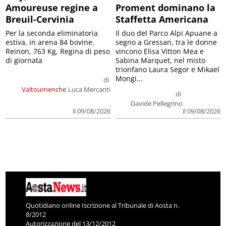
Amoureuse regine a
Proment dominano la
Breuil-Cervinia
Staffetta Americana
Per la seconda eliminatoria
Il duo del Parco Alpi Apuane a
estiva, in arena 84 bovine.
segno a Gressan, tra le donne
Reinon, 763 Kg, Regina di peso
vincono Elisa Vitton Mea e
di giornata
Sabina Marquet, nel misto
trionfano Laura Segor e Mikael
Mongi...
di
Valtournenche
Luca Mercanti
di
Davide Pellegrino
il 09/08/2026
il 09/08/2026
Quotidiano online Iscrizione al Tribunale di Aosta n.
8/2012
Autorizzazione del 13/12/2012