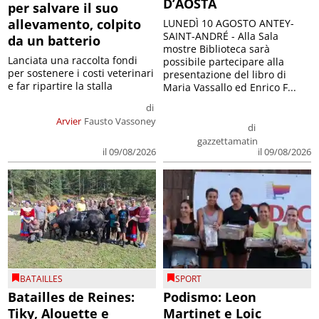
D’AOSTA
per salvare il suo
allevamento, colpito
LUNEDÌ 10 AGOSTO ANTEY-
SAINT-ANDRÉ - Alla Sala
da un batterio
mostre Biblioteca sarà
Lanciata una raccolta fondi
possibile partecipare alla
per sostenere i costi veterinari
presentazione del libro di
e far ripartire la stalla
Maria Vassallo ed Enrico F...
di
Arvier
Fausto Vassoney
di
gazzettamatin
il 09/08/2026
il 09/08/2026
BATAILLES
SPORT
Batailles de Reines:
Podismo: Leon
Tiky, Alouette e
Martinet e Loic