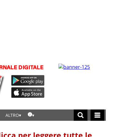
ALTRO
licca per leggere tutte le