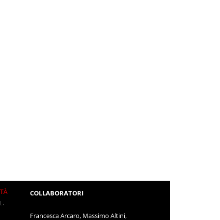
ITÀ
COLLABORATORI
L.
Francesca Arcaro, Massimo Altini,