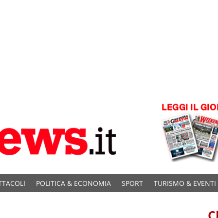
TTACOLI
POLITICA & ECONOMIA
SPORT
TURISMO & EVENTI
C