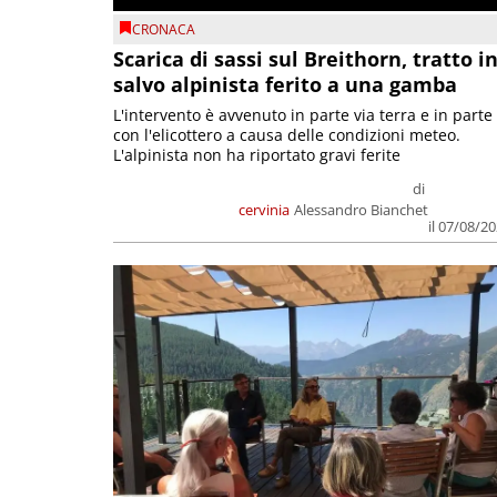
CRONACA
Scarica di sassi sul Breithorn, tratto i
salvo alpinista ferito a una gamba
L'intervento è avvenuto in parte via terra e in parte
con l'elicottero a causa delle condizioni meteo.
L'alpinista non ha riportato gravi ferite
di
cervinia
Alessandro Bianchet
il 07/08/2