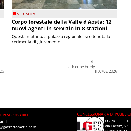
ATTUALITA'
Corpo forestale della Valle d’Aosta: 12
nuovi agenti in servizio in 8 stazioni
Questa mattina, a palazzo regionale, si è tenuta la
cerimonia di giuramento
l
di
ethienne bredy
026
il 07/08/2026
CONCESSIONARIA DI PUBBLIC
E RESPONSABILE
LG PRESSE S.R.
anti
via Festaz, 52
i@gazzettamatin.com