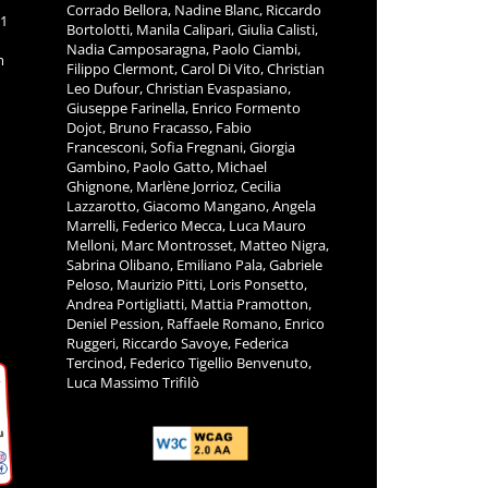
Corrado Bellora, Nadine Blanc, Riccardo
11
Bortolotti, Manila Calipari, Giulia Calisti,
Nadia Camposaragna, Paolo Ciambi,
m
Filippo Clermont, Carol Di Vito, Christian
Leo Dufour, Christian Evaspasiano,
Giuseppe Farinella, Enrico Formento
Dojot, Bruno Fracasso, Fabio
Francesconi, Sofia Fregnani, Giorgia
Gambino, Paolo Gatto, Michael
Ghignone, Marlène Jorrioz, Cecilia
Lazzarotto, Giacomo Mangano, Angela
Marrelli, Federico Mecca, Luca Mauro
Melloni, Marc Montrosset, Matteo Nigra,
Sabrina Olibano, Emiliano Pala, Gabriele
Peloso, Maurizio Pitti, Loris Ponsetto,
Andrea Portigliatti, Mattia Pramotton,
Deniel Pession, Raffaele Romano, Enrico
Ruggeri, Riccardo Savoye, Federica
Tercinod, Federico Tigellio Benvenuto,
Luca Massimo Trifilò