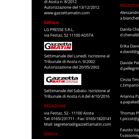
di Aosta n. 8/2012
REDAZIO
Autorizzazione del 13/12/2012
Alessandr
www.gazzettamatin.com
a.bianche
Editore
Danila Ch
LG PRESSE S.R.L.
d.chenal@
via Festaz, 52 11100 AOSTA
Erika Davi
e.david@g
Settimanale del Lunedì. Iscrizione al
Tribunale di Aosta n. 9/2002
Davide Pel
Autorizzazione del 20/05/2002
d.pellegr
Cinzia Ti
c.timpan
Settimanale del Sabato. Iscrizione al
Tribunale di Aosta n.4 del 4/10/2016
Arianna P
a.papalia
REDAZIONE
via Festaz, 52 - 11100 Aosta
Thomas Pi
Tel: 0165/231711 - Fax: 0165/1820141
t.piccot@
Mail:
segreteria@gazzettamatin.com
Fausto Va
Editore
f.vassone