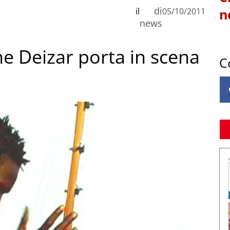
di
il
05/10/2011
n
news
ne Deizar porta in scena
C