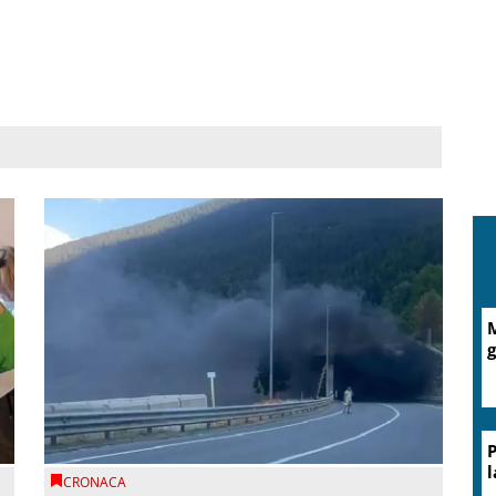
M
g
P
l
CRONACA