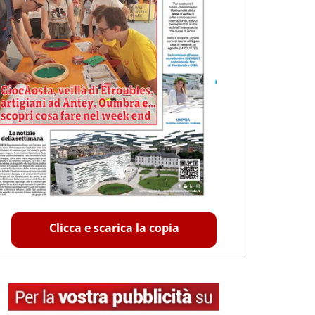
Clicca e scarica la copia