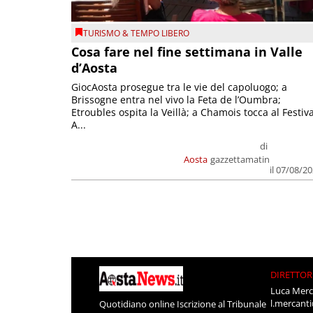
TURISMO & TEMPO LIBERO
Cosa fare nel fine settimana in Valle
d’Aosta
GiocAosta prosegue tra le vie del capoluogo; a
Brissogne entra nel vivo la Feta de l’Oumbra;
Etroubles ospita la Veillà; a Chamois tocca al Festiva
A...
di
Aosta
gazzettamatin
il 07/08/2
DIRETTOR
Luca Merc
l.mercant
Quotidiano online Iscrizione al Tribunale