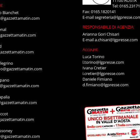
11100 AOSTA
NE
Tel: 0165.2317
Fax: 0165.1820141
o Bianchet
E-mail
segreteria@lgpresse.co
t@gazzettamatin.com
RESPONSABILE DI AGENZIA
enal
Arianna Gori Chisari
gazzettamatin.com
E-mail
a.chisari@lgpresse.com
d
Account
azzettamatin.com
Luca Torino
l.torino@lgpresse.com
legrino
Ivana Cretier
ino@gazzettamatin.com
i.cretier@lgpresse.com
Daniele Fimiano
mpano
d.fimiano@lgpresse.com
o@gazzettamatin.com
apalia
@gazzettamatin.com
ccot
gazzettamatin.com
ssoney
y@gazzettamatin.com