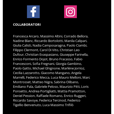
COLLABORATORI
Francesca Arcaro, Massimo Altini, Corrado Bellora,
Nadine Blanc, Riccardo Bortolotti, Manila Calipari,
Giulia Calisti, Nadia Camposaragna, Paolo Ciambi,
Filippo Clermont, Carol Di Vito, Christian Leo
Dufour, Christian Evaspasiano, Giuseppe Farinella,
Enrico Formento Dojot, Bruno Fracasso, Fabio
Francesconi, Sofia Fregnani, Giorgia Gambino,
Paolo Gatto, Michael Ghignone, Marlène Jorrioz,
Cecilia Lazzarotto, Giacomo Mangano, Angela
Marrelli, Federico Mecca, Luca Mauro Melloni, Marc
Montrosset, Matteo Nigra, Sabrina Olibano,
Emiliano Pala, Gabriele Peloso, Maurizio Pitti, Loris
Ponsetto, Andrea Portigliatti, Mattia Pramotton,
Deniel Pession, Raffaele Romano, Enrico Ruggeri,
Riccardo Savoye, Federica Tercinod, Federico
Tigellio Benvenuto, Luca Massimo Trifilò