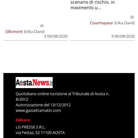
scenario di rischio, in
movimento u...
di
Courmayeur
Erika David
di
Ollomont
Erika David
il 06/08/2026
il 06/08/2026
Quotidiano online Iscrizione al Tribunale di Aosta n.
8/2012
Autorizzazione del 13/12/2012
www.gazzettamatin.com
Editore
LG PRESSE S.R.L.
via Festaz, 52 11100 AOSTA