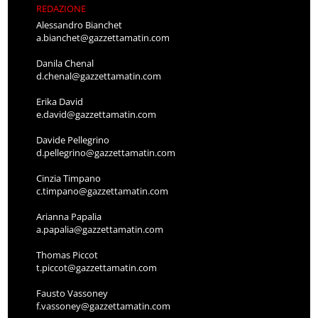
REDAZIONE
Alessandro Bianchet
a.bianchet@gazzettamatin.com
Danila Chenal
d.chenal@gazzettamatin.com
Erika David
e.david@gazzettamatin.com
Davide Pellegrino
d.pellegrino@gazzettamatin.com
Cinzia Timpano
c.timpano@gazzettamatin.com
Arianna Papalia
a.papalia@gazzettamatin.com
Thomas Piccot
t.piccot@gazzettamatin.com
Fausto Vassoney
f.vassoney@gazzettamatin.com