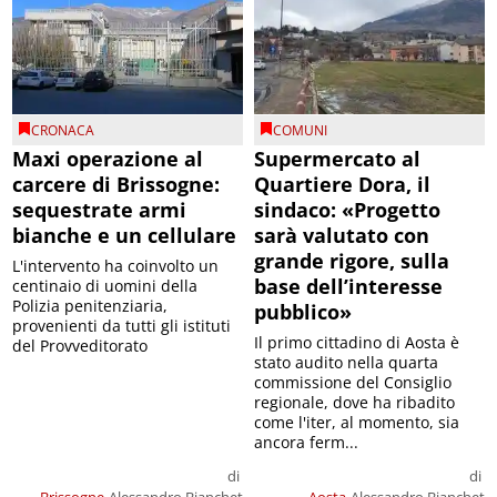
CRONACA
COMUNI
Maxi operazione al
Supermercato al
carcere di Brissogne:
Quartiere Dora, il
sequestrate armi
sindaco: «Progetto
bianche e un cellulare
sarà valutato con
grande rigore, sulla
L'intervento ha coinvolto un
base dell’interesse
centinaio di uomini della
Polizia penitenziaria,
pubblico»
provenienti da tutti gli istituti
Il primo cittadino di Aosta è
del Provveditorato
stato audito nella quarta
commissione del Consiglio
regionale, dove ha ribadito
come l'iter, al momento, sia
ancora ferm...
di
di
Brissogne
Alessandro Bianchet
Aosta
Alessandro Bianchet