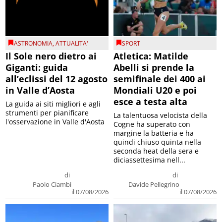
ASTRONOMIA
,
ATTUALITA'
SPORT
Il Sole nero dietro ai
Atletica: Matilde
Giganti: guida
Abelli si prende la
all’eclissi del 12 agosto
semifinale dei 400 ai
in Valle d’Aosta
Mondiali U20 e poi
esce a testa alta
La guida ai siti migliori e agli
strumenti per pianificare
La talentuosa velocista della
l'osservazione in Valle d'Aosta
Cogne ha superato con
margine la batteria e ha
quindi chiuso quinta nella
seconda heat della sera e
diciassettesima nell...
di
di
Paolo Ciambi
Davide Pellegrino
il 07/08/2026
il 07/08/2026