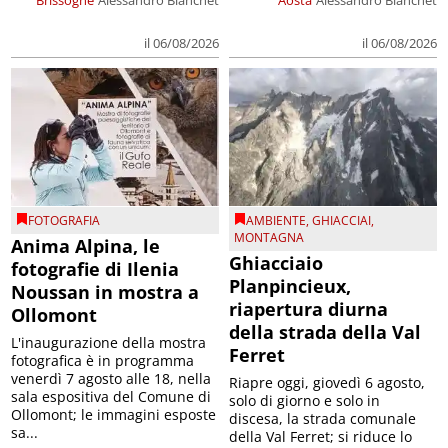
il 06/08/2026
il 06/08/2026
FOTOGRAFIA
AMBIENTE
,
GHIACCIAI
,
MONTAGNA
Anima Alpina, le
Ghiacciaio
fotografie di Ilenia
Planpincieux,
Noussan in mostra a
riapertura diurna
Ollomont
della strada della Val
L'inaugurazione della mostra
Ferret
fotografica è in programma
venerdì 7 agosto alle 18, nella
Riapre oggi, giovedì 6 agosto,
sala espositiva del Comune di
solo di giorno e solo in
Ollomont; le immagini esposte
discesa, la strada comunale
sa...
della Val Ferret; si riduce lo