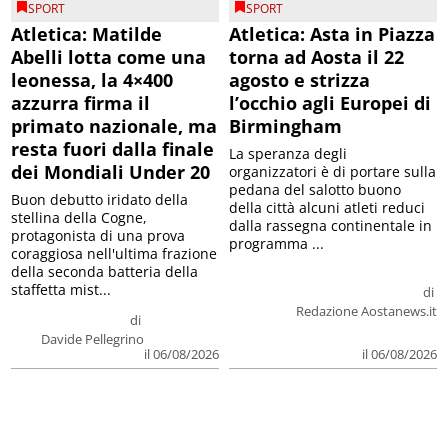
SPORT
SPORT
Atletica: Matilde
Atletica: Asta in Piazza
Abelli lotta come una
torna ad Aosta il 22
leonessa, la 4×400
agosto e strizza
azzurra firma il
l’occhio agli Europei di
primato nazionale, ma
Birmingham
resta fuori dalla finale
La speranza degli
dei Mondiali Under 20
organizzatori è di portare sulla
pedana del salotto buono
Buon debutto iridato della
della città alcuni atleti reduci
stellina della Cogne,
dalla rassegna continentale in
protagonista di una prova
programma ...
coraggiosa nell'ultima frazione
della seconda batteria della
staffetta mist...
di
Redazione Aostanews.it
di
Davide Pellegrino
il 06/08/2026
il 06/08/2026