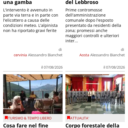
una gamba
del Lebbroso
L'intervento è avvenuto in
Prime contromosse
parte via terra e in parte con
dell'amministrazione
l'elicottero a causa delle
comunale dopo l'esposto
condizioni meteo. L'alpinista
presentato da residenti della
non ha riportato gravi ferite
zona; promessi anche
maggiori controlli e ulteriori
inter...
di
di
cervinia
Alessandro Bianchet
Aosta
Alessandro Bianchet
il 07/08/2026
il 07/08/2026
TURISMO & TEMPO LIBERO
ATTUALITA'
Cosa fare nel fine
Corpo forestale della