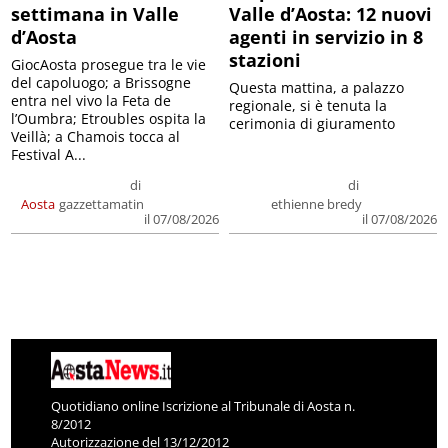
settimana in Valle
Valle d’Aosta: 12 nuovi
d’Aosta
agenti in servizio in 8
stazioni
GiocAosta prosegue tra le vie
del capoluogo; a Brissogne
Questa mattina, a palazzo
entra nel vivo la Feta de
regionale, si è tenuta la
l’Oumbra; Etroubles ospita la
cerimonia di giuramento
Veillà; a Chamois tocca al
Festival A...
di
di
Aosta
gazzettamatin
ethienne bredy
il 07/08/2026
il 07/08/2026
Quotidiano online Iscrizione al Tribunale di Aosta n.
8/2012
Autorizzazione del 13/12/2012