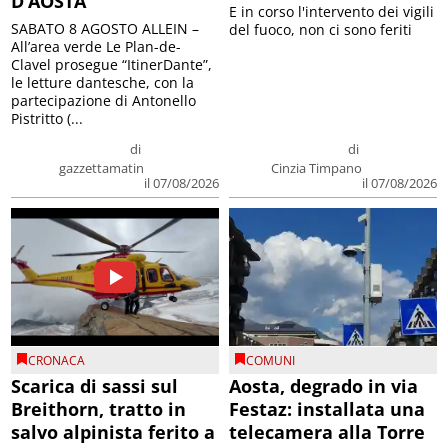
D’AOSTA
E in corso l'intervento dei vigili
SABATO 8 AGOSTO ALLEIN –
del fuoco, non ci sono feriti
All’area verde Le Plan-de-
Clavel prosegue “ItinerDante”,
le letture dantesche, con la
partecipazione di Antonello
Pistritto (...
di
di
gazzettamatin
Cinzia Timpano
il 07/08/2026
il 07/08/2026
CRONACA
COMUNI
Scarica di sassi sul
Aosta, degrado in via
Breithorn, tratto in
Festaz: installata una
salvo alpinista ferito a
telecamera alla Torre