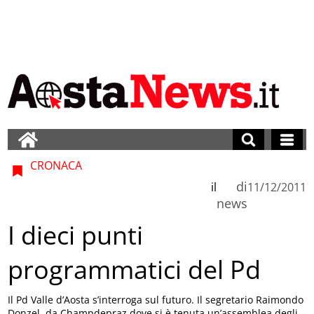
CRONACA
di
il
11/12/2011
news
I dieci punti
programmatici del Pd
Il Pd Valle d’Aosta s’interroga sul futuro. Il segretario Raimondo
Donzel, da Champdepraz dove si è tenuta un’assemblea degli