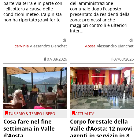
parte via terra e in parte con
dell'amministrazione
l'elicottero a causa delle
comunale dopo l'esposto
condizioni meteo. L'alpinista
presentato da residenti della
non ha riportato gravi ferite
zona; promessi anche
maggiori controlli e ulteriori
inter...
di
di
cervinia
Alessandro Bianchet
Aosta
Alessandro Bianchet
il 07/08/2026
il 07/08/2026
TURISMO & TEMPO LIBERO
ATTUALITA'
Cosa fare nel fine
Corpo forestale della
settimana in Valle
Valle d’Aosta: 12 nuovi
d’Aosta
agenti in servizio in 8