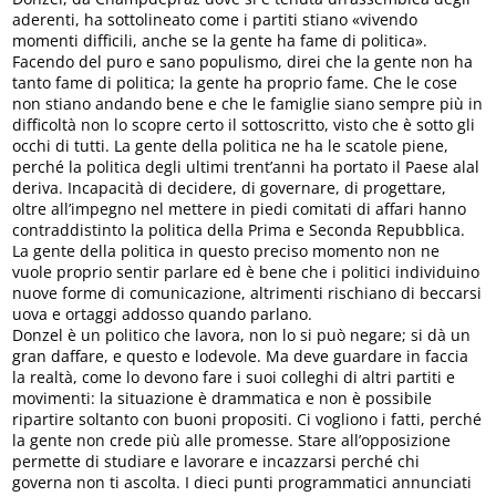
aderenti, ha sottolineato come i partiti stiano «vivendo
momenti difficili, anche se la gente ha fame di politica».
Facendo del puro e sano populismo, direi che la gente non ha
tanto fame di politica; la gente ha proprio fame. Che le cose
non stiano andando bene e che le famiglie siano sempre più in
difficoltà non lo scopre certo il sottoscritto, visto che è sotto gli
occhi di tutti. La gente della politica ne ha le scatole piene,
perché la politica degli ultimi trent’anni ha portato il Paese alal
deriva. Incapacità di decidere, di governare, di progettare,
oltre all’impegno nel mettere in piedi comitati di affari hanno
contraddistinto la politica della Prima e Seconda Repubblica.
La gente della politica in questo preciso momento non ne
vuole proprio sentir parlare ed è bene che i politici individuino
nuove forme di comunicazione, altrimenti rischiano di beccarsi
uova e ortaggi addosso quando parlano.
Donzel è un politico che lavora, non lo si può negare; si dà un
gran daffare, e questo e lodevole. Ma deve guardare in faccia
la realtà, come lo devono fare i suoi colleghi di altri partiti e
movimenti: la situazione è drammatica e non è possibile
ripartire soltanto con buoni propositi. Ci vogliono i fatti, perché
la gente non crede più alle promesse. Stare all’opposizione
permette di studiare e lavorare e incazzarsi perché chi
governa non ti ascolta. I dieci punti programmatici annunciati