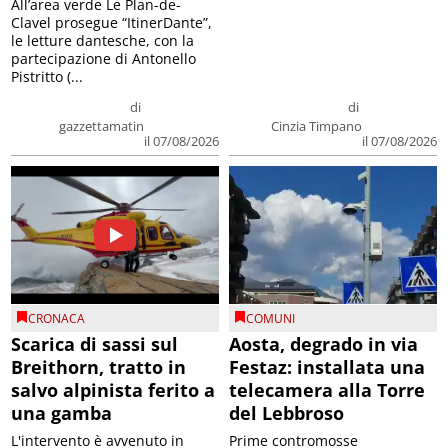
All’area verde Le Plan-de-
Clavel prosegue “ItinerDante”,
le letture dantesche, con la
partecipazione di Antonello
Pistritto (...
di
di
gazzettamatin
Cinzia Timpano
il 07/08/2026
il 07/08/2026
CRONACA
COMUNI
Scarica di sassi sul
Aosta, degrado in via
Breithorn, tratto in
Festaz: installata una
salvo alpinista ferito a
telecamera alla Torre
una gamba
del Lebbroso
L'intervento è avvenuto in
Prime contromosse