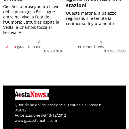
stazioni
GiocAosta prosegue tra le vie
del capoluogo; a Brissogne
Questa mattina, a palazzo
entra nel vivo la Feta de
regionale, si è tenuta la
l’Oumbra; Etroubles ospita la
cerimonia di giuramento
Veillà; a Chamois tocca al
Festival A...
di
di
Aosta
gazzettamatin
ethienne bredy
il 07/08/2026
il 07/08/2026
Quotidiano online Iscrizione al Tribunale di Aosta n.
8/2012
Autorizzazione del 13/12/2012
www.gazzettamatin.com