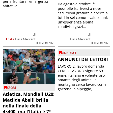
per affrontare l'emergenza
Da agosto a ottobre, è
abitativa
possibile iscriversi a nove
escursioni gratuite e aperte a
tutti in sei comuni valdostani:
un'esperienza alpina
condivisa grazi...
di
di
Aosta
Luca Mercanti
Luca Mercanti
il 10/08/2026
il 10/08/2026
ANNUNCI
ANNUNCI DEI LETTORI
LAVORO 2. lavoro domanda
CERCO LAVORO signore 59
enne, italiano e volenteroso,
amante degli animali e
montagna cerca lavoro come
SPORT
garzone in alpeggio, ...
Atletica, Mondiali U20:
Matilde Abelli brilla
nella finale della
4×400, ma l’Italia è 7ª