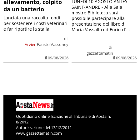
allevamento, colpito
LUNEDÌ 10 AGOSTO ANTEY-
SAINT-ANDRÉ - Alla Sala
da un batterio
mostre Biblioteca sarà
Lanciata una raccolta fondi
possibile partecipare alla
per sostenere i costi veterinari
presentazione del libro di
e far ripartire la stalla
Maria Vassallo ed Enrico F...
di
Arvier
Fausto Vassoney
di
gazzettamatin
il 09/08/2026
il 09/08/2026
Quotidiano online Iscrizione al Tribunale di Aosta n.
8/2012
Autorizzazione del 13/12/2012
www.gazzettamatin.com