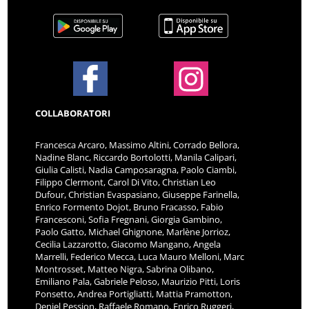
COLLABORATORI
Francesca Arcaro, Massimo Altini, Corrado Bellora,
Nadine Blanc, Riccardo Bortolotti, Manila Calipari,
Giulia Calisti, Nadia Camposaragna, Paolo Ciambi,
Filippo Clermont, Carol Di Vito, Christian Leo
Dufour, Christian Evaspasiano, Giuseppe Farinella,
Enrico Formento Dojot, Bruno Fracasso, Fabio
Francesconi, Sofia Fregnani, Giorgia Gambino,
Paolo Gatto, Michael Ghignone, Marlène Jorrioz,
Cecilia Lazzarotto, Giacomo Mangano, Angela
Marrelli, Federico Mecca, Luca Mauro Melloni, Marc
Montrosset, Matteo Nigra, Sabrina Olibano,
Emiliano Pala, Gabriele Peloso, Maurizio Pitti, Loris
Ponsetto, Andrea Portigliatti, Mattia Pramotton,
Deniel Pession, Raffaele Romano, Enrico Ruggeri,