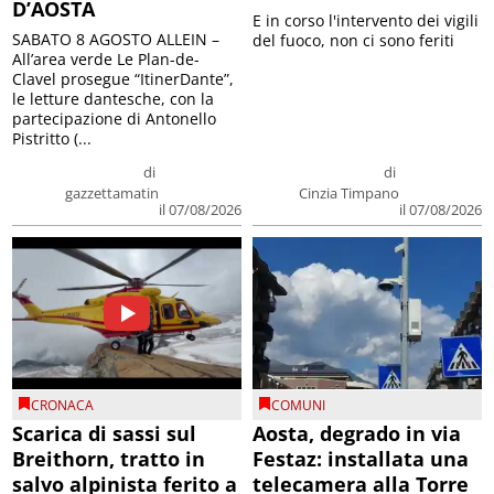
D’AOSTA
E in corso l'intervento dei vigili
SABATO 8 AGOSTO ALLEIN –
del fuoco, non ci sono feriti
All’area verde Le Plan-de-
Clavel prosegue “ItinerDante”,
le letture dantesche, con la
partecipazione di Antonello
Pistritto (...
di
di
gazzettamatin
Cinzia Timpano
il 07/08/2026
il 07/08/2026
CRONACA
COMUNI
Scarica di sassi sul
Aosta, degrado in via
Breithorn, tratto in
Festaz: installata una
salvo alpinista ferito a
telecamera alla Torre