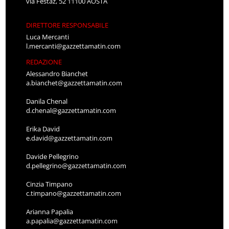
via Festaz, 52 11100 AOSTA
DIRETTORE RESPONSABILE
Luca Mercanti
l.mercanti@gazzettamatin.com
REDAZIONE
Alessandro Bianchet
a.bianchet@gazzettamatin.com
Danila Chenal
d.chenal@gazzettamatin.com
Erika David
e.david@gazzettamatin.com
Davide Pellegrino
d.pellegrino@gazzettamatin.com
Cinzia Timpano
c.timpano@gazzettamatin.com
Arianna Papalia
a.papalia@gazzettamatin.com