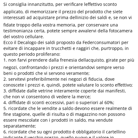
Si consiglia innanzitutto, per verificare leffettivo sconto
applicato, di memorizzare il prezzo del prodotto che siete
interessati ad acquistare prima dellinizio dei saldi e, se non vi
fidate troppo della vostra memoria, per conservare una
testimonianza certa, potete sempre avvalervi della fotocamera
del vostro cellulare.
Ecco il Decalogo dei saldi proposto da Federconsumatori per
evitare di incappare in trucchetti e raggiri che, purtroppo, in
questo periodo proliferano:
1. non farvi prendere dalla frenesia dellacquisto, girate per più
negozi, confrontando i prezzi e orientandovi sempre verso
beni o prodotti che vi servono veramente;
2. servitevi preferibilmente nei negozi di fiducia, dove
conoscete i prezzi e, quindi, potete valutare lo sconto effettivo;
3. diffidate dalle vetrine interamente coperte dai manifesti,
che non vi consentono di vedere la merce;
4. diffidate di sconti eccessivi, pari o superiori al 60%;
5. ricordate che le vendite a saldo devono essere realmente di
fine stagione, quelle di risulta o di magazzino non possono
essere mescolate con i prodotti in saldo, ma vendute
separatamente;
6. ricordate che su ogni prodotto è obbligatorio il cartellino
indicante il vecchio prezzo, quello nuovo e il valore in