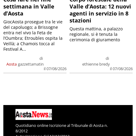
settimana in Valle
Valle d’Aosta: 12 nuovi
d’Aosta
agenti in servizio in 8
stazioni
GiocAosta prosegue tra le vie
del capoluogo; a Brissogne
Questa mattina, a palazzo
entra nel vivo la Feta de
regionale, si è tenuta la
l’Oumbra; Etroubles ospita la
cerimonia di giuramento
Veillà; a Chamois tocca al
Festival A...
di
di
Aosta
gazzettamatin
ethienne bredy
il 07/08/2026
il 07/08/2026
Quotidiano online Iscrizione al Tribunale di Aosta n.
8/2012