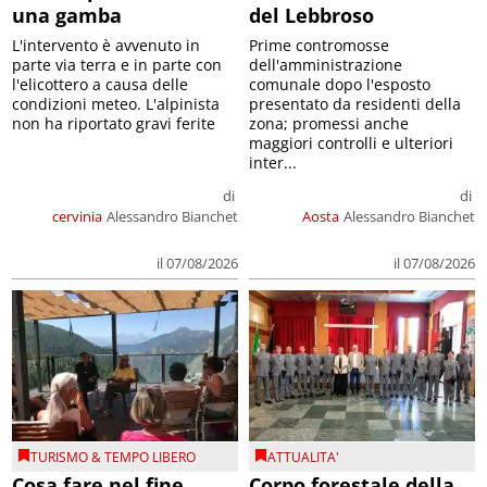
una gamba
del Lebbroso
L'intervento è avvenuto in
Prime contromosse
parte via terra e in parte con
dell'amministrazione
l'elicottero a causa delle
comunale dopo l'esposto
condizioni meteo. L'alpinista
presentato da residenti della
non ha riportato gravi ferite
zona; promessi anche
maggiori controlli e ulteriori
inter...
di
di
cervinia
Alessandro Bianchet
Aosta
Alessandro Bianchet
il 07/08/2026
il 07/08/2026
TURISMO & TEMPO LIBERO
ATTUALITA'
Cosa fare nel fine
Corpo forestale della