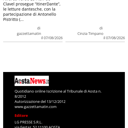
Clavel prosegue “ItinerDante”,
le letture dantesche, con la
partecipazione di Antonello
Pistritto (...
di
di
gazzettamatin
Cinzia Timpano
il 07/08/2026
il 07/08/2026
Quotidiano online Iscrizione al Tribunale di Aosta n.
8/2012
Autorizzazione del 13/12/2012
www.gazzettamatin.com
Editore
LG PRESSE S.R.L.
via Festaz, 52 11100 AOSTA