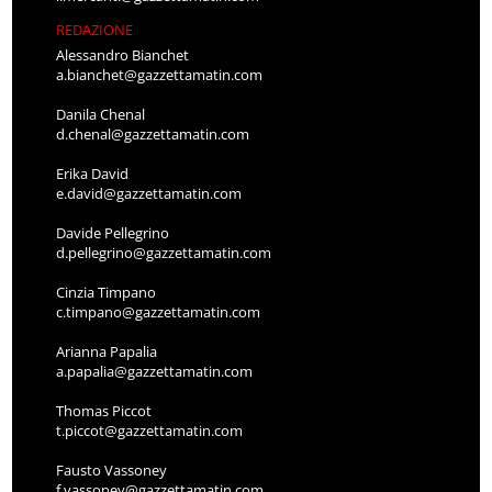
REDAZIONE
Alessandro Bianchet
a.bianchet@gazzettamatin.com
Danila Chenal
d.chenal@gazzettamatin.com
Erika David
e.david@gazzettamatin.com
Davide Pellegrino
d.pellegrino@gazzettamatin.com
Cinzia Timpano
c.timpano@gazzettamatin.com
Arianna Papalia
a.papalia@gazzettamatin.com
Thomas Piccot
t.piccot@gazzettamatin.com
Fausto Vassoney
f.vassoney@gazzettamatin.com