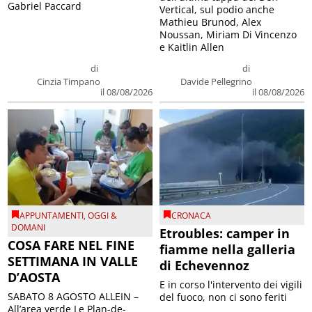
Gabriel Paccard
Vertical, sul podio anche
Mathieu Brunod, Alex
Noussan, Miriam Di Vincenzo
e Kaitlin Allen
di
di
Cinzia Timpano
Davide Pellegrino
il 08/08/2026
il 08/08/2026
APPUNTAMENTI
,
OGGI &
CRONACA
DOMANI
Etroubles: camper in
COSA FARE NEL FINE
fiamme nella galleria
SETTIMANA IN VALLE
di Echevennoz
D’AOSTA
E in corso l'intervento dei vigili
SABATO 8 AGOSTO ALLEIN –
del fuoco, non ci sono feriti
All’area verde Le Plan-de-