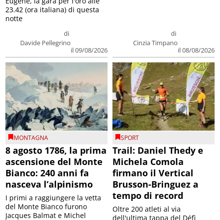
Eugene, la gara per l'oro alle
23.42 (ora italiana) di questa
notte
di
di
Davide Pellegrino
Cinzia Timpano
il 09/08/2026
il 08/08/2026
MONTAGNA
SPORT
8 agosto 1786, la prima
Trail: Daniel Thedy e
ascensione del Monte
Michela Comola
Bianco: 240 anni fa
firmano il Vertical
nasceva l’alpinismo
Brusson-Bringuez a
tempo di record
I primi a raggiungere la vetta
del Monte Bianco furono
Oltre 200 atleti al via
Jacques Balmat e Michel
dell'ultima tappa del Défì