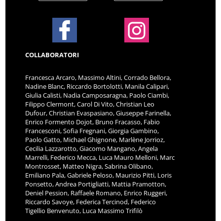
COLLABORATORI
Francesca Arcaro, Massimo Altini, Corrado Bellora,
Nadine Blanc, Riccardo Bortolotti, Manila Calipari,
Giulia Calisti, Nadia Camposaragna, Paolo Ciambi,
Filippo Clermont, Carol Di Vito, Christian Leo
Dufour, Christian Evaspasiano, Giuseppe Farinella,
Enrico Formento Dojot, Bruno Fracasso, Fabio
Francesconi, Sofia Fregnani, Giorgia Gambino,
Paolo Gatto, Michael Ghignone, Marlène Jorrioz,
Cecilia Lazzarotto, Giacomo Mangano, Angela
Marrelli, Federico Mecca, Luca Mauro Melloni, Marc
Montrosset, Matteo Nigra, Sabrina Olibano,
Emiliano Pala, Gabriele Peloso, Maurizio Pitti, Loris
Ponsetto, Andrea Portigliatti, Mattia Pramotton,
Deniel Pession, Raffaele Romano, Enrico Ruggeri,
Riccardo Savoye, Federica Tercinod, Federico
Tigellio Benvenuto, Luca Massimo Trifilò