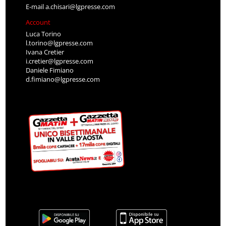
E-mail
a.chisari@lgpresse.com
Account
Luca Torino
l.torino@lgpresse.com
Ivana Cretier
i.cretier@lgpresse.com
Daniele Fimiano
d.fimiano@lgpresse.com