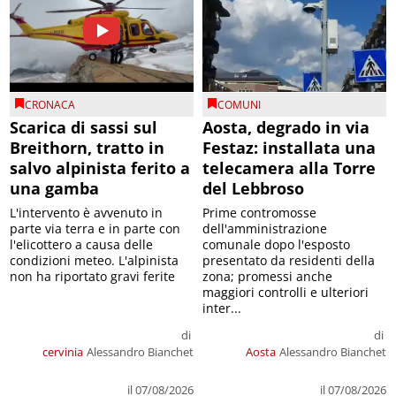
CRONACA
COMUNI
Scarica di sassi sul
Aosta, degrado in via
Breithorn, tratto in
Festaz: installata una
salvo alpinista ferito a
telecamera alla Torre
una gamba
del Lebbroso
L'intervento è avvenuto in
Prime contromosse
parte via terra e in parte con
dell'amministrazione
l'elicottero a causa delle
comunale dopo l'esposto
condizioni meteo. L'alpinista
presentato da residenti della
non ha riportato gravi ferite
zona; promessi anche
maggiori controlli e ulteriori
inter...
di
di
cervinia
Alessandro Bianchet
Aosta
Alessandro Bianchet
il 07/08/2026
il 07/08/2026