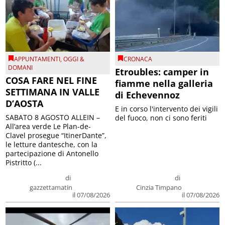
APPUNTAMENTI
,
OGGI &
CRONACA
DOMANI
Etroubles: camper in
COSA FARE NEL FINE
fiamme nella galleria
SETTIMANA IN VALLE
di Echevennoz
D’AOSTA
E in corso l'intervento dei vigili
SABATO 8 AGOSTO ALLEIN –
del fuoco, non ci sono feriti
All’area verde Le Plan-de-
Clavel prosegue “ItinerDante”,
le letture dantesche, con la
partecipazione di Antonello
Pistritto (...
di
di
gazzettamatin
Cinzia Timpano
il 07/08/2026
il 07/08/2026