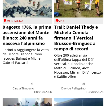
MONTAGNA
SPORT
8 agosto 1786, la prima
Trail: Daniel Thedy e
ascensione del Monte
Michela Comola
Bianco: 240 anni fa
firmano il Vertical
nasceva l’alpinismo
Brusson-Bringuez a
tempo di record
I primi a raggiungere la vetta
del Monte Bianco furono
Oltre 200 atleti al via
Jacques Balmat e Michel
dell'ultima tappa del Défì
Gabriel Paccard
Vertical, sul podio anche
Mathieu Brunod, Alex
Noussan, Miriam Di Vincenzo
e Kaitlin Allen
di
di
Cinzia Timpano
Davide Pellegrino
il 08/08/2026
il 08/08/2026