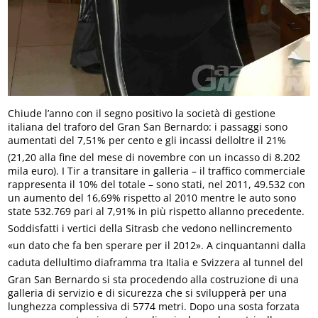
Chiude l’anno con il segno positivo la società di gestione
italiana del traforo del Gran San Bernardo: i passaggi sono
aumentati del 7,51% per cento e gli incassi delloltre il 21%
(21,20 alla fine del mese di novembre con un incasso di 8.202
mila euro). I Tir a transitare in galleria – il traffico commerciale
rappresenta il 10% del totale – sono stati, nel 2011, 49.532 con
un aumento del 16,69% rispetto al 2010 mentre le auto sono
state 532.769 pari al 7,91% in più rispetto allanno precedente.
Soddisfatti i vertici della Sitrasb che vedono nellincremento
«un dato che fa ben sperare per il 2012». A cinquantanni dalla
caduta dellultimo diaframma tra Italia e Svizzera al tunnel del
Gran San Bernardo si sta procedendo alla costruzione di una
galleria di servizio e di sicurezza che si svilupperà per una
lunghezza complessiva di 5774 metri. Dopo una sosta forzata