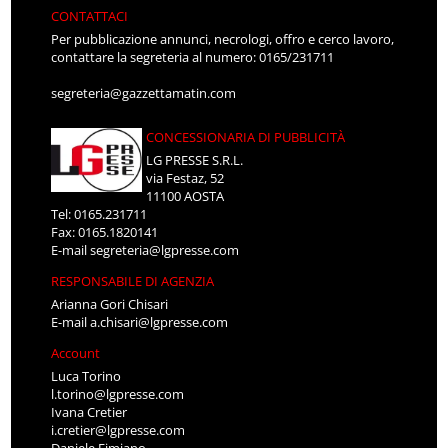
CONTATTACI
Per pubblicazione annunci, necrologi, offro e cerco lavoro,
contattare la segreteria al numero: 0165/231711
segreteria@gazzettamatin.com
CONCESSIONARIA DI PUBBLICITÀ
LG PRESSE S.R.L.
via Festaz, 52
11100 AOSTA
Tel: 0165.231711
Fax: 0165.1820141
E-mail
segreteria@lgpresse.com
RESPONSABILE DI AGENZIA
Arianna Gori Chisari
E-mail
a.chisari@lgpresse.com
Account
Luca Torino
l.torino@lgpresse.com
Ivana Cretier
i.cretier@lgpresse.com
Daniele Fimiano