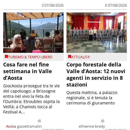
il 07/08/2026
il 07/08/2026
TURISMO & TEMPO LIBERO
ATTUALITA'
Cosa fare nel fine
Corpo forestale della
settimana in Valle
Valle d’Aosta: 12 nuovi
d’Aosta
agenti in servizio in 8
stazioni
GiocAosta prosegue tra le vie
del capoluogo; a Brissogne
Questa mattina, a palazzo
entra nel vivo la Feta de
regionale, si è tenuta la
l’Oumbra; Etroubles ospita la
cerimonia di giuramento
Veillà; a Chamois tocca al
Festival A...
di
di
Aosta
gazzettamatin
ethienne bredy