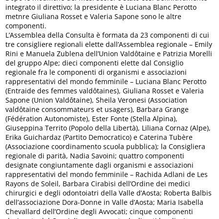
integrato il direttivo; la presidente è Luciana Blanc Perotto
metnre Giuliana Rosset e Valeria Sapone sono le altre
componenti.
L’Assemblea della Consulta è formata da 23 componenti di cui
tre consigliere regionali elette dall’Assemblea regionale – Emily
Rini e Manuela Zublena dell’Union Valdôtaine e Patrizia Morelli
del gruppo Alpe; dieci componenti elette dal Consiglio
regionale fra le componenti di organismi e associazioni
rappresentativi del mondo femminile – Luciana Blanc Perotto
(Entraide des femmes valdôtaines), Giuliana Rosset e Valeria
Sapone (Union Valdôtaine), Sheila Veronesi (Association
valdôtaine consommateurs et usagers), Barbara Grange
(Fédération Autonomiste), Ester Fonte (Stella Alpina),
Giuseppina Territo (Popolo della Libertà), Liliana Cornaz (Alpe),
Erika Guichardaz (Partito Democratico) e Caterina Tubère
(Associazione coordinamento scuola pubblica); la Consigliera
regionale di parità, Nadia Savoini; quattro componenti
designate congiuntamente dagli organismi e associazioni
rappresentativi del mondo femminile – Rachida Adlani de Les
Rayons de Soleil, Barbara Cirabisi dell’Ordine dei medici
chirurgici e degli odontoiatri della Valle d’Aosta; Roberta Balbis
dell’associazione Dora-Donne in Valle d’Aosta; Maria Isabella
Chevallard dell’Ordine degli Avvocati; cinque componenti