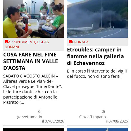
APPUNTAMENTI
,
OGGI &
CRONACA
DOMANI
Etroubles: camper in
COSA FARE NEL FINE
fiamme nella galleria
SETTIMANA IN VALLE
di Echevennoz
D’AOSTA
E in corso l'intervento dei vigili
SABATO 8 AGOSTO ALLEIN –
del fuoco, non ci sono feriti
All’area verde Le Plan-de-
Clavel prosegue “ItinerDante”,
le letture dantesche, con la
partecipazione di Antonello
Pistritto (...
di
di
gazzettamatin
Cinzia Timpano
il 07/08/2026
il 07/08/2026