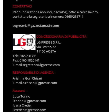
CONTATTACI
Per pubblicazione annunci, necrologi, offro e cerco lavoro,
contattare la segreteria al numero: 0165/231711
segreteria@gazzettamatin.com
CONCESSIONARIA DI PUBBLICITÀ
LG PRESSE S.R.L.
via Festaz, 52
11100 AOSTA
Tel: 0165.231711
Fax: 0165.1820141
E-mail
segreteria@lgpresse.com
RESPONSABILE DI AGENZIA
Arianna Gori Chisari
E-mail
a.chisari@lgpresse.com
Account
Luca Torino
l.torino@lgpresse.com
Ivana Cretier
i.cretier@lgpresse.com