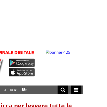
ALTRO
licca per leggere tutte le