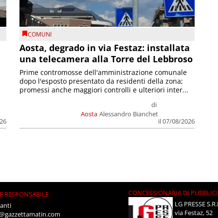
COMUNI
n
Aosta, degrado in via Festaz: installata
una telecamera alla Torre del Lebbroso
Prime contromosse dell'amministrazione comunale
dopo l'esposto presentato da residenti della zona;
promessi anche maggiori controlli e ulteriori inter...
di
Aosta
Alessandro Bianchet
026
il 07/08/2026
CONCESSIONARIA DI PUBBLIC
E RESPONSABILE
LG PRESSE S.R.
anti
via Festaz, 52
i@gazzettamatin.com