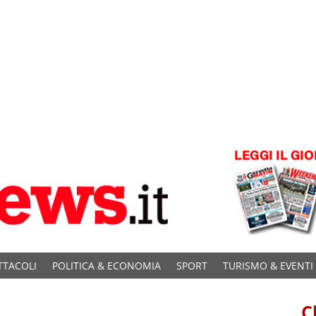
TTACOLI
POLITICA & ECONOMIA
SPORT
TURISMO & EVENTI
C