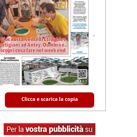
Clicca e scarica la copia