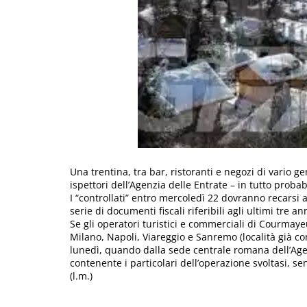
Una trentina, tra bar, ristoranti e negozi di vario ge
ispettori dell’Agenzia delle Entrate – in tutto prob
I “controllati” entro mercoledì 22 dovranno recarsi 
serie di documenti fiscali riferibili agli ultimi tre ann
Se gli operatori turistici e commerciali di Courmaye
Milano, Napoli, Viareggio e Sanremo (località già con
lunedì, quando dalla sede centrale romana dell’Ag
contenente i particolari dell’operazione svoltasi, s
(l.m.)