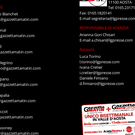
11100 AOSTA
NE
Tel: 0165.2317
Fax: 0165.1820141
o Bianchet
E-mail
segreteria@lgpresse.co
t@gazzettamatin.com
RESPONSABILE DI AGENZIA
enal
Arianna Gori Chisari
gazzettamatin.com
E-mail
a.chisari@lgpresse.com
d
Account
azzettamatin.com
Luca Torino
l.torino@lgpresse.com
legrino
Ivana Cretier
ino@gazzettamatin.com
i.cretier@lgpresse.com
Daniele Fimiano
mpano
d.fimiano@lgpresse.com
o@gazzettamatin.com
apalia
@gazzettamatin.com
ccot
gazzettamatin.com
ssoney
y@gazzettamatin.com