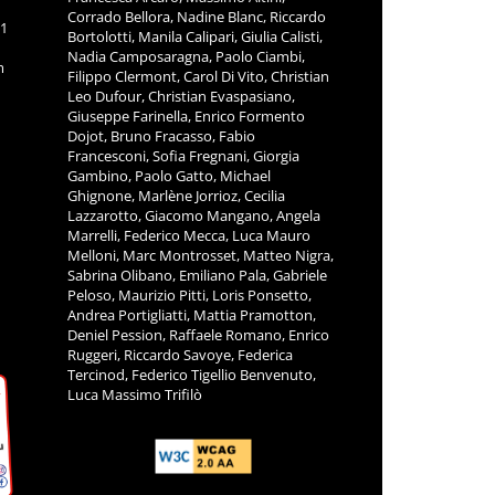
Corrado Bellora, Nadine Blanc, Riccardo
11
Bortolotti, Manila Calipari, Giulia Calisti,
Nadia Camposaragna, Paolo Ciambi,
m
Filippo Clermont, Carol Di Vito, Christian
Leo Dufour, Christian Evaspasiano,
Giuseppe Farinella, Enrico Formento
Dojot, Bruno Fracasso, Fabio
Francesconi, Sofia Fregnani, Giorgia
Gambino, Paolo Gatto, Michael
Ghignone, Marlène Jorrioz, Cecilia
Lazzarotto, Giacomo Mangano, Angela
Marrelli, Federico Mecca, Luca Mauro
Melloni, Marc Montrosset, Matteo Nigra,
Sabrina Olibano, Emiliano Pala, Gabriele
Peloso, Maurizio Pitti, Loris Ponsetto,
Andrea Portigliatti, Mattia Pramotton,
Deniel Pession, Raffaele Romano, Enrico
Ruggeri, Riccardo Savoye, Federica
Tercinod, Federico Tigellio Benvenuto,
Luca Massimo Trifilò