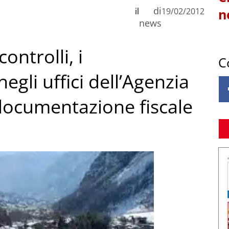
di
il
19/02/2012
n
news
ntrolli, i
C
egli uffici dell’Agenzia
 documentazione fiscale