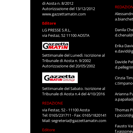
di Aosta n. 8/2012
REDAZIO
Autorizzazione del 13/12/2012
Alessandr
www.gazzettamatin.com
a.bianche
Editore
Danila Ch
LG PRESSE S.R.L.
d.chenal@
via Festaz, 52 11100 AOSTA
Erika Davi
e.david@g
Settimanale del Lunedì. Iscrizione al
Tribunale di Aosta n. 9/2002
Davide Pel
Autorizzazione del 20/05/2002
d.pellegr
Cinzia Ti
c.timpan
Settimanale del Sabato. Iscrizione al
Tribunale di Aosta n.4 del 4/10/2016
Arianna P
a.papalia
REDAZIONE
via Festaz, 52 - 11100 Aosta
Thomas Pi
Tel: 0165/231711 - Fax: 0165/1820141
t.piccot@
Mail:
segreteria@gazzettamatin.com
Fausto Va
Editore
f.vassone