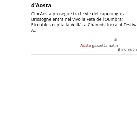
d’Aosta
GiocAosta prosegue tra le vie del capoluogo; a
Brissogne entra nel vivo la Feta de l’Oumbra;
Etroubles ospita la Veillà; a Chamois tocca al Festiva
A...
di
Aosta
gazzettamatin
il 07/08/2