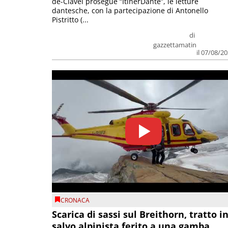
de-Clavel prosegue “ItinerDante”, le letture
dantesche, con la partecipazione di Antonello
Pistritto (...
di
gazzettamatin
il 07/08/2
CRONACA
Scarica di sassi sul Breithorn, tratto i
salvo alpinista ferito a una gamba