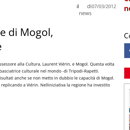
di
il
07/03/2012
n
news
le di Mogol,
C
e
assessore alla Cultura, Laurent Viérin, e Mogol. Questa volta
mbasciatrice culturale nel mondo -di Tripodi-Rapetti.
 risultati anche se non metto in dubbio le capacità di Mogol.
 replicando a Viérin. Nelliniziativa la regione ha investito