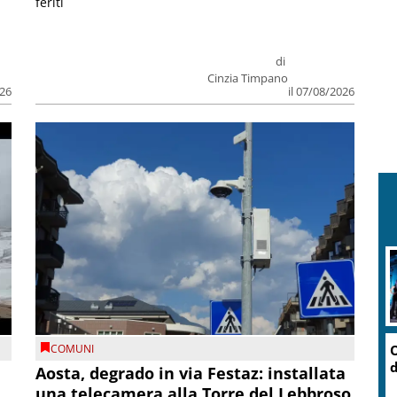
feriti
di
Cinzia Timpano
026
il 07/08/2026
O
COMUNI
d
n
Aosta, degrado in via Festaz: installata
una telecamera alla Torre del Lebbroso