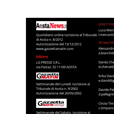
DIRETTOR
Luca Merc
l.mercant
Quotidiano online Iscrizione al Tribunale
di Aosta n. 8/2012
REDAZIO
Autorizzazione del 13/12/2012
Alessandr
www.gazzettamatin.com
a.bianche
Editore
Danila Ch
LG PRESSE S.R.L.
d.chenal@
via Festaz, 52 11100 AOSTA
Erika Davi
e.david@g
Settimanale del Lunedì. Iscrizione al
Tribunale di Aosta n. 9/2002
Davide Pel
Autorizzazione del 20/05/2002
d.pellegr
Cinzia Ti
c.timpan
Settimanale del Sabato. Iscrizione al