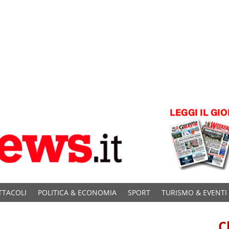
TTACOLI
POLITICA & ECONOMIA
SPORT
TURISMO & EVENTI
C