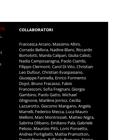
ITÀ
COLLABORATORI
L.
Francesca Arcaro, Massimo Altini,
Corrado Bellora, Nadine Blanc, Riccardo
11
Bortolotti, Manila Calipari, Giulia Calisti,
Nadia Camposaragna, Paolo Ciambi,
m
Filippo Clermont, Carol Di Vito, Christian
Leo Dufour, Christian Evaspasiano,
Giuseppe Farinella, Enrico Formento
Dojot, Bruno Fracasso, Fabio
Francesconi, Sofia Fregnani, Giorgia
Gambino, Paolo Gatto, Michael
Ghignone, Marlène Jorrioz, Cecilia
Lazzarotto, Giacomo Mangano, Angela
Marrelli, Federico Mecca, Luca Mauro
Melloni, Marc Montrosset, Matteo Nigra,
Sabrina Olibano, Emiliano Pala, Gabriele
Peloso, Maurizio Pitti, Loris Ponsetto,
Andrea Portigliatti, Mattia Pramotton,
Deniel Pession, Raffaele Romano, Enrico