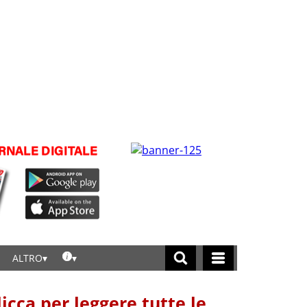
ALTRO
licca per leggere tutte le