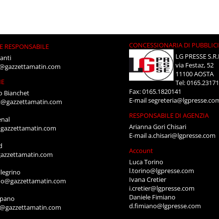
CONCESSIONARIA DI PUBBLIC
E RESPONSABILE
LG PRESSE S.R.
anti
via Festaz, 52
i@gazzettamatin.com
11100 AOSTA
NE
Tel: 0165.2317
Fax: 0165.1820141
o Bianchet
E-mail
segreteria@lgpresse.co
t@gazzettamatin.com
RESPONSABILE DI AGENZIA
enal
Arianna Gori Chisari
gazzettamatin.com
E-mail
a.chisari@lgpresse.com
d
Account
azzettamatin.com
Luca Torino
l.torino@lgpresse.com
legrino
Ivana Cretier
ino@gazzettamatin.com
i.cretier@lgpresse.com
Daniele Fimiano
mpano
d.fimiano@lgpresse.com
o@gazzettamatin.com