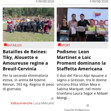
il 09/08/2026
il 09/08/2026
BATAILLES
SPORT
Batailles de Reines:
Podismo: Leon
Tiky, Alouette e
Martinet e Loic
Amoureuse regine a
Proment dominano la
Breuil-Cervinia
Staffetta Americana
Per la seconda eliminatoria
Il duo del Parco Alpi Apuane a
estiva, in arena 84 bovine.
segno a Gressan, tra le donne
Reinon, 763 Kg, Regina di peso
vincono Elisa Vitton Mea e
di giornata
Sabina Marquet, nel misto
trionfano Laura Segor e Mikael
Mongi...
di
Valtournenche
Luca Mercanti
di
Davide Pellegrino