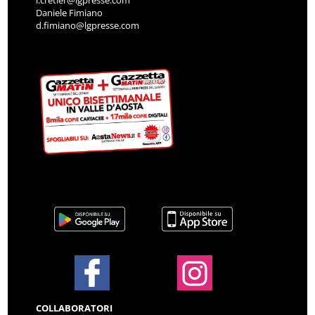
i.cretier@lgpresse.com
Daniele Fimiano
d.fimiano@lgpresse.com
COLLABORATORI