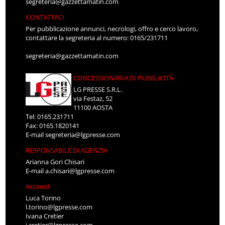
segreteria@gazzettamatin.com
CONTATTACI
Per pubblicazione annunci, necrologi, offro e cerco lavoro,
contattare la segreteria al numero: 0165/231711
segreteria@gazzettamatin.com
CONCESSIONARIA DI PUBBLICITÀ
LG PRESSE S.R.L.
via Festaz, 52
11100 AOSTA
Tel: 0165.231711
Fax: 0165.1820141
E-mail
segreteria@lgpresse.com
RESPONSABILE DI AGENZIA
Arianna Gori Chisari
E-mail
a.chisari@lgpresse.com
Account
Luca Torino
l.torino@lgpresse.com
Ivana Cretier