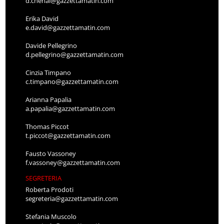
d.chenal@gazzettamatin.com
Erika David
e.david@gazzettamatin.com
Davide Pellegrino
d.pellegrino@gazzettamatin.com
Cinzia Timpano
c.timpano@gazzettamatin.com
Arianna Papalia
a.papalia@gazzettamatin.com
Thomas Piccot
t.piccot@gazzettamatin.com
Fausto Vassoney
f.vassoney@gazzettamatin.com
SEGRETERIA
Roberta Prodoti
segreteria@gazzettamatin.com
Stefania Muscolo