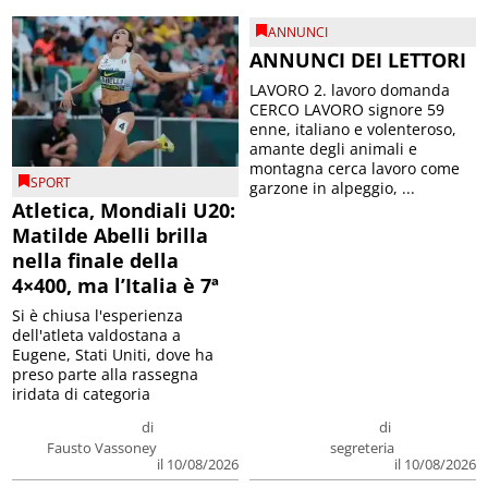
ANNUNCI
ANNUNCI DEI LETTORI
LAVORO 2. lavoro domanda
CERCO LAVORO signore 59
enne, italiano e volenteroso,
amante degli animali e
montagna cerca lavoro come
SPORT
garzone in alpeggio, ...
Atletica, Mondiali U20:
Matilde Abelli brilla
nella finale della
4×400, ma l’Italia è 7ª
Si è chiusa l'esperienza
dell'atleta valdostana a
Eugene, Stati Uniti, dove ha
preso parte alla rassegna
iridata di categoria
di
di
Fausto Vassoney
segreteria
il 10/08/2026
il 10/08/2026