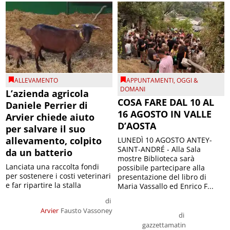
ALLEVAMENTO
APPUNTAMENTI
,
OGGI &
DOMANI
L’azienda agricola
COSA FARE DAL 10 AL
Daniele Perrier di
16 AGOSTO IN VALLE
Arvier chiede aiuto
D’AOSTA
per salvare il suo
allevamento, colpito
LUNEDÌ 10 AGOSTO ANTEY-
SAINT-ANDRÉ - Alla Sala
da un batterio
mostre Biblioteca sarà
Lanciata una raccolta fondi
possibile partecipare alla
per sostenere i costi veterinari
presentazione del libro di
e far ripartire la stalla
Maria Vassallo ed Enrico F...
di
Arvier
Fausto Vassoney
di
gazzettamatin