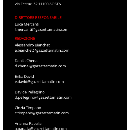
via Festaz, 52 11100 AOSTA
DIRETTORE RESPONSABILE
Luca Mercanti
l.mercanti@gazzettamatin.com
REDAZIONE
Alessandro Bianchet
a.bianchet@gazzettamatin.com
Danila Chenal
d.chenal@gazzettamatin.com
Erika David
e.david@gazzettamatin.com
Davide Pellegrino
d.pellegrino@gazzettamatin.com
Cinzia Timpano
c.timpano@gazzettamatin.com
Arianna Papalia
a.papalia@gazzettamatin.com