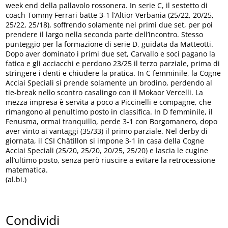
week end della pallavolo rossonera. In serie C, il sestetto di
coach Tommy Ferrari batte 3-1 l’Altior Verbania (25/22, 20/25,
25/22, 25/18), soffrendo solamente nei primi due set, per poi
prendere il largo nella seconda parte dell’incontro. Stesso
punteggio per la formazione di serie D, guidata da Matteotti.
Dopo aver dominato i primi due set, Carvallo e soci pagano la
fatica e gli acciacchi e perdono 23/25 il terzo parziale, prima di
stringere i denti e chiudere la pratica. In C femminile, la Cogne
Acciai Speciali si prende solamente un brodino, perdendo al
tie-break nello scontro casalingo con il Mokaor Vercelli. La
mezza impresa è servita a poco a Piccinelli e compagne, che
rimangono al penultimo posto in classifica. In D femminile, il
Fenusma, ormai tranquillo, perde 3-1 con Borgomanero, dopo
aver vinto ai vantaggi (35/33) il primo parziale. Nel derby di
giornata, il CSI Châtillon si impone 3-1 in casa della Cogne
Acciai Speciali (25/20, 25/20, 20/25, 25/20) e lascia le cugine
all’ultimo posto, senza però riuscire a evitare la retrocessione
matematica.
(al.bi.)
Condividi