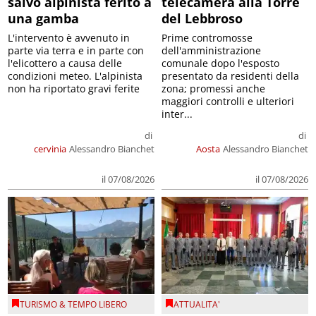
salvo alpinista ferito a
telecamera alla Torre
una gamba
del Lebbroso
L'intervento è avvenuto in
Prime contromosse
parte via terra e in parte con
dell'amministrazione
l'elicottero a causa delle
comunale dopo l'esposto
condizioni meteo. L'alpinista
presentato da residenti della
non ha riportato gravi ferite
zona; promessi anche
maggiori controlli e ulteriori
inter...
di
di
cervinia
Alessandro Bianchet
Aosta
Alessandro Bianchet
il 07/08/2026
il 07/08/2026
TURISMO & TEMPO LIBERO
ATTUALITA'