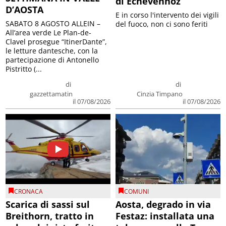
di Echevennoz
D’AOSTA
E in corso l'intervento dei vigili
SABATO 8 AGOSTO ALLEIN –
del fuoco, non ci sono feriti
All’area verde Le Plan-de-
Clavel prosegue “ItinerDante”,
le letture dantesche, con la
partecipazione di Antonello
Pistritto (...
di
di
gazzettamatin
Cinzia Timpano
il 07/08/2026
il 07/08/2026
CRONACA
COMUNI
Scarica di sassi sul
Aosta, degrado in via
Breithorn, tratto in
Festaz: installata una