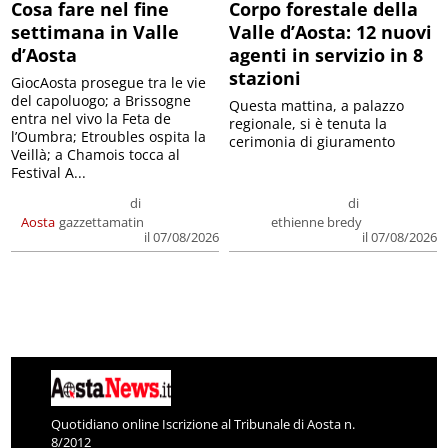
Cosa fare nel fine
Corpo forestale della
settimana in Valle
Valle d’Aosta: 12 nuovi
d’Aosta
agenti in servizio in 8
stazioni
GiocAosta prosegue tra le vie
del capoluogo; a Brissogne
Questa mattina, a palazzo
entra nel vivo la Feta de
regionale, si è tenuta la
l’Oumbra; Etroubles ospita la
cerimonia di giuramento
Veillà; a Chamois tocca al
Festival A...
di
di
Aosta
gazzettamatin
ethienne bredy
il 07/08/2026
il 07/08/2026
Quotidiano online Iscrizione al Tribunale di Aosta n.
8/2012