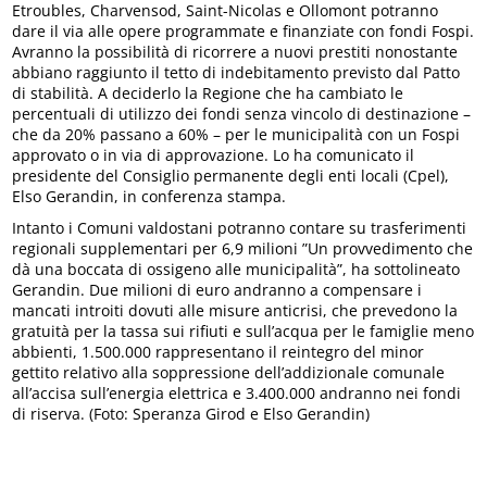
Etroubles, Charvensod, Saint-Nicolas e Ollomont potranno
dare il via alle opere programmate e finanziate con fondi Fospi.
Avranno la possibilità di ricorrere a nuovi prestiti nonostante
abbiano raggiunto il tetto di indebitamento previsto dal Patto
di stabilità. A deciderlo la Regione che ha cambiato le
percentuali di utilizzo dei fondi senza vincolo di destinazione –
che da 20% passano a 60% – per le municipalità con un Fospi
approvato o in via di approvazione. Lo ha comunicato il
presidente del Consiglio permanente degli enti locali (Cpel),
Elso Gerandin, in conferenza stampa.
Intanto i Comuni valdostani potranno contare su trasferimenti
regionali supplementari per 6,9 milioni ”Un provvedimento che
dà una boccata di ossigeno alle municipalità”, ha sottolineato
Gerandin. Due milioni di euro andranno a compensare i
mancati introiti dovuti alle misure anticrisi, che prevedono la
gratuità per la tassa sui rifiuti e sull’acqua per le famiglie meno
abbienti, 1.500.000 rappresentano il reintegro del minor
gettito relativo alla soppressione dell’addizionale comunale
all’accisa sull’energia elettrica e 3.400.000 andranno nei fondi
di riserva. (Foto: Speranza Girod e Elso Gerandin)