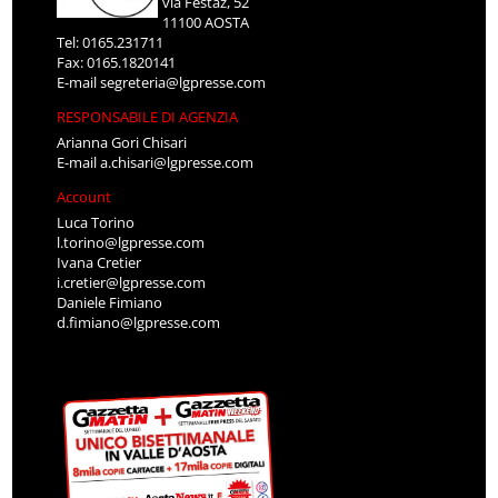
via Festaz, 52
11100 AOSTA
Tel: 0165.231711
Fax: 0165.1820141
E-mail
segreteria@lgpresse.com
RESPONSABILE DI AGENZIA
Arianna Gori Chisari
E-mail
a.chisari@lgpresse.com
Account
Luca Torino
l.torino@lgpresse.com
Ivana Cretier
i.cretier@lgpresse.com
Daniele Fimiano
d.fimiano@lgpresse.com