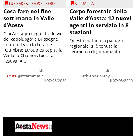
TURISMO & TEMPO LIBERO
ATTUALITA'
Cosa fare nel fine
Corpo forestale della
settimana in Valle
Valle d’Aosta: 12 nuovi
d’Aosta
agenti in servizio in 8
stazioni
GiocAosta prosegue tra le vie
del capoluogo; a Brissogne
Questa mattina, a palazzo
entra nel vivo la Feta de
regionale, si è tenuta la
l’Oumbra; Etroubles ospita la
cerimonia di giuramento
Veillà; a Chamois tocca al
Festival A...
di
di
Aosta
gazzettamatin
ethienne bredy
il 07/08/2026
il 07/08/2026