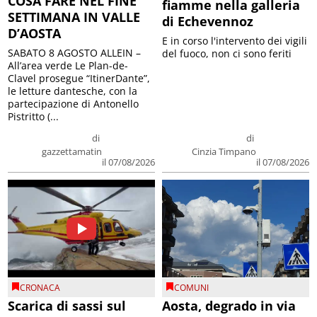
COSA FARE NEL FINE
fiamme nella galleria
SETTIMANA IN VALLE
di Echevennoz
D’AOSTA
E in corso l'intervento dei vigili
SABATO 8 AGOSTO ALLEIN –
del fuoco, non ci sono feriti
All’area verde Le Plan-de-
Clavel prosegue “ItinerDante”,
le letture dantesche, con la
partecipazione di Antonello
Pistritto (...
di
di
gazzettamatin
Cinzia Timpano
il 07/08/2026
il 07/08/2026
CRONACA
COMUNI
Scarica di sassi sul
Aosta, degrado in via