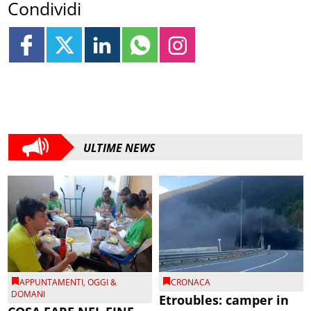
Condividi
ULTIME NEWS
APPUNTAMENTI
,
OGGI &
CRONACA
DOMANI
Etroubles: camper in