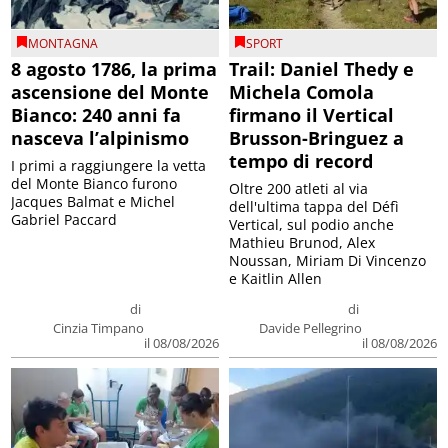
MONTAGNA
SPORT
8 agosto 1786, la prima
Trail: Daniel Thedy e
ascensione del Monte
Michela Comola
Bianco: 240 anni fa
firmano il Vertical
nasceva l’alpinismo
Brusson-Bringuez a
tempo di record
I primi a raggiungere la vetta
del Monte Bianco furono
Oltre 200 atleti al via
Jacques Balmat e Michel
dell'ultima tappa del Défì
Gabriel Paccard
Vertical, sul podio anche
Mathieu Brunod, Alex
Noussan, Miriam Di Vincenzo
e Kaitlin Allen
di
di
Cinzia Timpano
Davide Pellegrino
il 08/08/2026
il 08/08/2026