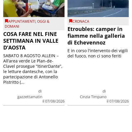
APPUNTAMENTI
,
OGGI &
CRONACA
DOMANI
Etroubles: camper in
COSA FARE NEL FINE
fiamme nella galleria
SETTIMANA IN VALLE
di Echevennoz
D’AOSTA
E in corso l'intervento dei vigili
SABATO 8 AGOSTO ALLEIN –
del fuoco, non ci sono feriti
All’area verde Le Plan-de-
Clavel prosegue “ItinerDante”,
le letture dantesche, con la
partecipazione di Antonello
Pistritto (...
di
di
gazzettamatin
Cinzia Timpano
il 07/08/2026
il 07/08/2026