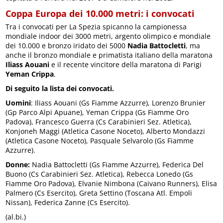
Coppa Europa dei 10.000 metri: i convocati
Tra i convocati per La Spezia spicanno la campionessa
mondiale indoor dei 3000 metri, argento olimpico e mondiale
dei 10.000 e bronzo iridato dei 5000
Nadia Battocletti
, ma
anche il bronzo mondiale e primatista italiano della maratona
Iliass Aouani
e il recente vincitore della maratona di Parigi
Yeman Crippa
.
Di seguito la lista dei convocati.
Uomini
: Iliass Aouani (Gs Fiamme Azzurre), Lorenzo Brunier
(Gp Parco Alpi Apuane), Yeman Crippa (Gs Fiamme Oro
Padova), Francesco Guerra (Cs Carabinieri Sez. Atletica),
Konjoneh Maggi (Atletica Casone Noceto), Alberto Mondazzi
(Atletica Casone Noceto), Pasquale Selvarolo (Gs Fiamme
Azzurre).
Donne:
Nadia Battocletti (Gs Fiamme Azzurre), Federica Del
Buono (Cs Carabinieri Sez. Atletica), Rebecca Lonedo (Gs
Fiamme Oro Padova), Elvanie Nimbona (Caivano Runners), Elisa
Palmero (Cs Esercito), Greta Settino (Toscana Atl. Empoli
Nissan), Federica Zanne (Cs Esercito).
(al.bi.)