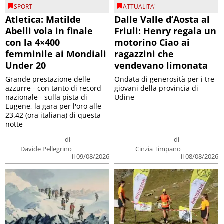
SPORT
ATTUALITA'
Atletica: Matilde
Dalle Valle d’Aosta al
Abelli vola in finale
Friuli: Henry regala un
con la 4×400
motorino Ciao ai
femminile ai Mondiali
ragazzini che
Under 20
vendevano limonata
Grande prestazione delle
Ondata di generosità per i tre
azzurre - con tanto di record
giovani della provincia di
nazionale - sulla pista di
Udine
Eugene, la gara per l'oro alle
23.42 (ora italiana) di questa
notte
di
di
Davide Pellegrino
Cinzia Timpano
il 09/08/2026
il 08/08/2026