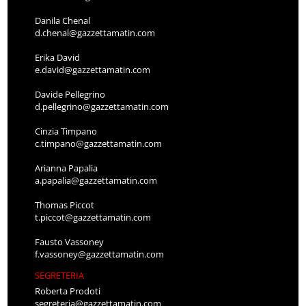
Danila Chenal
d.chenal@gazzettamatin.com
Erika David
e.david@gazzettamatin.com
Davide Pellegrino
d.pellegrino@gazzettamatin.com
Cinzia Timpano
c.timpano@gazzettamatin.com
Arianna Papalia
a.papalia@gazzettamatin.com
Thomas Piccot
t.piccot@gazzettamatin.com
Fausto Vassoney
f.vassoney@gazzettamatin.com
SEGRETERIA
Roberta Prodoti
segreteria@gazzettamatin.com