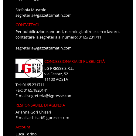
Stefania Muscolo
segreteria@gazzettamatin.com
CONTATTACI
Per pubblicazione annunci, necrologi, offro e cerco lavoro,
contattare la segreteria al numero: 0165/231711
segreteria@gazzettamatin.com
CONCESSIONARIA DI PUBBLICITÀ
LG PRESSE S.R.L.
via Festaz, 52
11100 AOSTA
Tel: 0165.231711
Fax: 0165.1820141
E-mail
segreteria@lgpresse.com
RESPONSABILE DI AGENZIA
Arianna Gori Chisari
E-mail
a.chisari@lgpresse.com
Account
Luca Torino