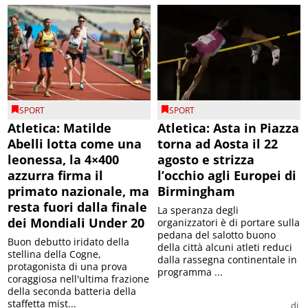
SPORT
SPORT
Atletica: Matilde
Atletica: Asta in Piazza
Abelli lotta come una
torna ad Aosta il 22
leonessa, la 4×400
agosto e strizza
azzurra firma il
l’occhio agli Europei di
primato nazionale, ma
Birmingham
resta fuori dalla finale
La speranza degli
dei Mondiali Under 20
organizzatori è di portare sulla
pedana del salotto buono
Buon debutto iridato della
della città alcuni atleti reduci
stellina della Cogne,
dalla rassegna continentale in
protagonista di una prova
programma ...
coraggiosa nell'ultima frazione
della seconda batteria della
staffetta mist...
di