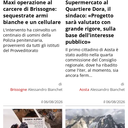
Maxi operazione al
Supermercato al
carcere di Brissogne:
Quartiere Dora, il
sequestrate armi
sindaco: «Progetto
bianche e un cellulare
sarà valutato con
grande rigore, sulla
L'intervento ha coinvolto un
base dell’interesse
centinaio di uomini della
Polizia penitenziaria,
pubblico»
provenienti da tutti gli istituti
Il primo cittadino di Aosta è
del Provveditorato
stato audito nella quarta
commissione del Consiglio
regionale, dove ha ribadito
come l'iter, al momento, sia
ancora ferm...
di
di
Brissogne
Alessandro Bianchet
Aosta
Alessandro Bianchet
il 06/08/2026
il 06/08/2026