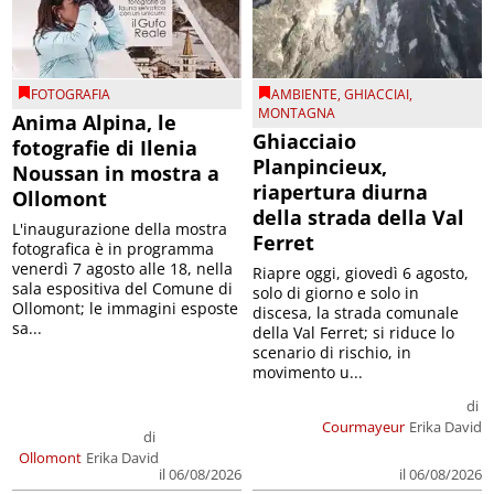
FOTOGRAFIA
AMBIENTE
,
GHIACCIAI
,
MONTAGNA
Anima Alpina, le
Ghiacciaio
fotografie di Ilenia
Planpincieux,
Noussan in mostra a
riapertura diurna
Ollomont
della strada della Val
L'inaugurazione della mostra
Ferret
fotografica è in programma
venerdì 7 agosto alle 18, nella
Riapre oggi, giovedì 6 agosto,
sala espositiva del Comune di
solo di giorno e solo in
Ollomont; le immagini esposte
discesa, la strada comunale
sa...
della Val Ferret; si riduce lo
scenario di rischio, in
movimento u...
di
Courmayeur
Erika David
di
Ollomont
Erika David
il 06/08/2026
il 06/08/2026