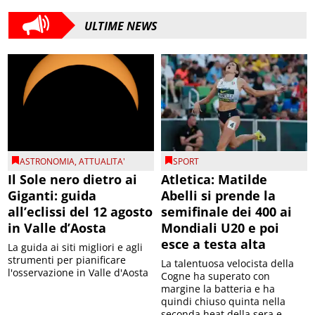
ULTIME NEWS
ASTRONOMIA
,
ATTUALITA'
SPORT
Il Sole nero dietro ai
Atletica: Matilde
Giganti: guida
Abelli si prende la
all’eclissi del 12 agosto
semifinale dei 400 ai
in Valle d’Aosta
Mondiali U20 e poi
esce a testa alta
La guida ai siti migliori e agli
strumenti per pianificare
La talentuosa velocista della
l'osservazione in Valle d'Aosta
Cogne ha superato con
margine la batteria e ha
quindi chiuso quinta nella
seconda heat della sera e