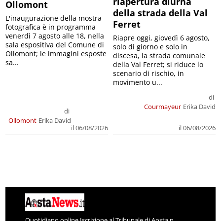
riapertura diurna
Ollomont
della strada della Val
L'inaugurazione della mostra
Ferret
fotografica è in programma
venerdì 7 agosto alle 18, nella
Riapre oggi, giovedì 6 agosto,
sala espositiva del Comune di
solo di giorno e solo in
Ollomont; le immagini esposte
discesa, la strada comunale
sa...
della Val Ferret; si riduce lo
scenario di rischio, in
movimento u...
di
Courmayeur
Erika David
di
Ollomont
Erika David
il 06/08/2026
il 06/08/2026
Quotidiano online Iscrizione al Tribunale di Aosta n.