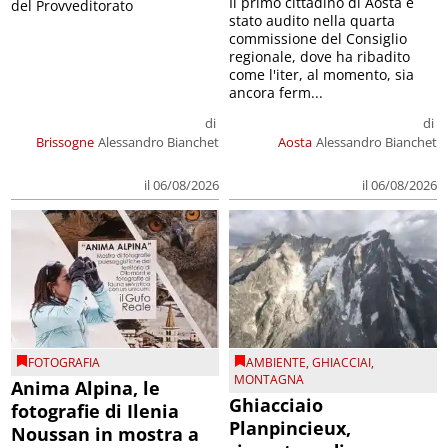
Il primo cittadino di Aosta è
del Provveditorato
stato audito nella quarta
commissione del Consiglio
regionale, dove ha ribadito
come l'iter, al momento, sia
ancora ferm...
di
di
Brissogne
Alessandro Bianchet
Aosta
Alessandro Bianchet
il 06/08/2026
il 06/08/2026
FOTOGRAFIA
AMBIENTE
,
GHIACCIAI
,
MONTAGNA
Anima Alpina, le
Ghiacciaio
fotografie di Ilenia
Planpincieux,
Noussan in mostra a