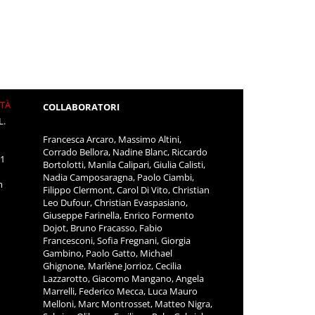
ITÀ
COLLABORATORI
L.
Francesca Arcaro, Massimo Altini,
Corrado Bellora, Nadine Blanc, Riccardo
11
Bortolotti, Manila Calipari, Giulia Calisti,
Nadia Camposaragna, Paolo Ciambi,
m
Filippo Clermont, Carol Di Vito, Christian
Leo Dufour, Christian Evaspasiano,
Giuseppe Farinella, Enrico Formento
Dojot, Bruno Fracasso, Fabio
Francesconi, Sofia Fregnani, Giorgia
Gambino, Paolo Gatto, Michael
Ghignone, Marlène Jorrioz, Cecilia
Lazzarotto, Giacomo Mangano, Angela
Marrelli, Federico Mecca, Luca Mauro
Melloni, Marc Montrosset, Matteo Nigra,