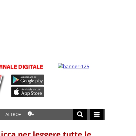
ALTRO
licca per leggere tutte le