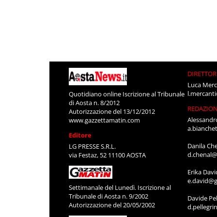
DIRETTOR
Luca Merc
l.mercant
Quotidiano online Iscrizione al Tribunale
di Aosta n. 8/2012
REDAZIO
Autorizzazione del 13/12/2012
Alessandr
www.gazzettamatin.com
a.bianche
Editore
Danila Ch
LG PRESSE S.R.L.
d.chenal@
via Festaz, 52 11100 AOSTA
Erika Davi
e.david@g
Settimanale del Lunedì. Iscrizione al
Tribunale di Aosta n. 9/2002
Davide Pel
Autorizzazione del 20/05/2002
d.pellegr