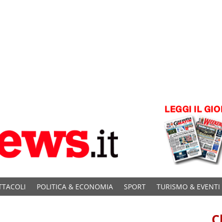
TTACOLI
POLITICA & ECONOMIA
SPORT
TURISMO & EVENTI
C