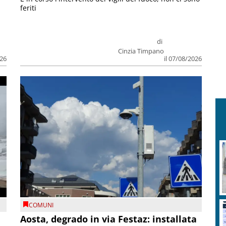
feriti
di
Cinzia Timpano
026
il 07/08/2026
COMUNI
n
Aosta, degrado in via Festaz: installata