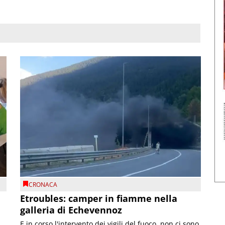
CRONACA
Etroubles: camper in fiamme nella
galleria di Echevennoz
E in corso l'intervento dei vigili del fuoco, non ci sono