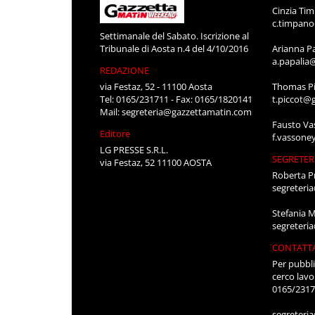
Cinzia Ti
c.timpan
Settimanale del Sabato. Iscrizione al
Tribunale di Aosta n.4 del 4/10/2016
Arianna P
a.papalia
REDAZIONE
via Festaz, 52 - 11100 Aosta
Thomas Pi
Tel: 0165/231711 - Fax: 0165/1820141
t.piccot@
Mail:
segreteria@gazzettamatin.com
Fausto Va
Editore
f.vassone
LG PRESSE S.R.L.
SEGRETER
via Festaz, 52 11100 AOSTA
Roberta P
segreteri
Stefania 
segreteri
CONTATT
Per pubbli
cerco lavo
0165/231
segreteri