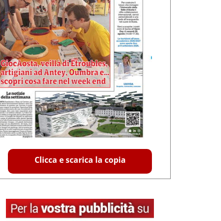
Clicca e scarica la copia