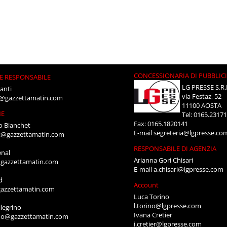
CONCESSIONARIA DI PUBBLIC
E RESPONSABILE
LG PRESSE S.R.
anti
via Festaz, 52
i@gazzettamatin.com
11100 AOSTA
NE
Tel: 0165.2317
Fax: 0165.1820141
o Bianchet
E-mail
segreteria@lgpresse.co
t@gazzettamatin.com
RESPONSABILE DI AGENZIA
enal
Arianna Gori Chisari
gazzettamatin.com
E-mail
a.chisari@lgpresse.com
d
Account
azzettamatin.com
Luca Torino
l.torino@lgpresse.com
legrino
Ivana Cretier
ino@gazzettamatin.com
i.cretier@lgpresse.com