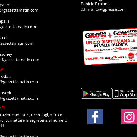
Daniele Fimiano
mpano
d.fimiano@lgpresse.com
o@gazzettamatin.com
apalia
@gazzettamatin.com
ccot
gazzettamatin.com
ssoney
y@gazzettamatin.com
IA
rodoti
a@gazzettamatin.com
Muscolo
a@gazzettamatin.com
ACI
cazione annunci, necrologi, offro e
ro, contattare la segreteria al numero:
711
a@gazzettamatin.com