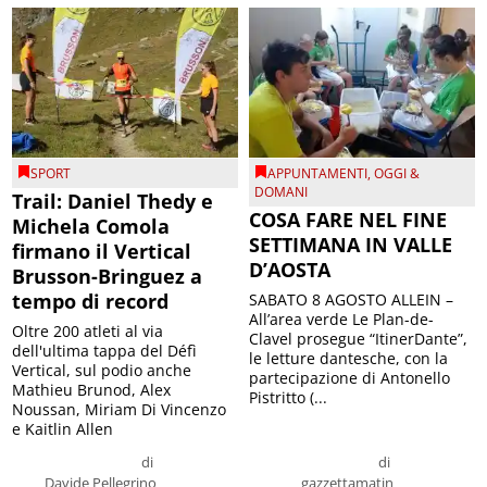
SPORT
APPUNTAMENTI
,
OGGI &
DOMANI
Trail: Daniel Thedy e
COSA FARE NEL FINE
Michela Comola
SETTIMANA IN VALLE
firmano il Vertical
D’AOSTA
Brusson-Bringuez a
tempo di record
SABATO 8 AGOSTO ALLEIN –
All’area verde Le Plan-de-
Oltre 200 atleti al via
Clavel prosegue “ItinerDante”,
dell'ultima tappa del Défì
le letture dantesche, con la
Vertical, sul podio anche
partecipazione di Antonello
Mathieu Brunod, Alex
Pistritto (...
Noussan, Miriam Di Vincenzo
e Kaitlin Allen
di
di
Davide Pellegrino
gazzettamatin