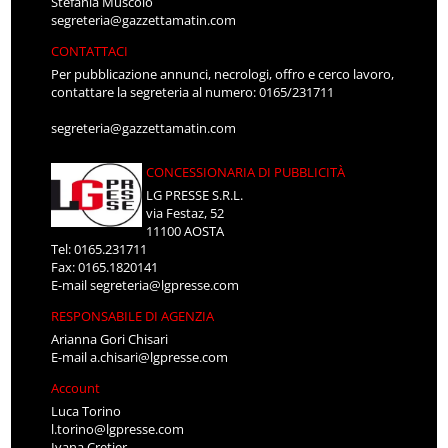
Stefania Muscolo
segreteria@gazzettamatin.com
CONTATTACI
Per pubblicazione annunci, necrologi, offro e cerco lavoro,
contattare la segreteria al numero: 0165/231711
segreteria@gazzettamatin.com
CONCESSIONARIA DI PUBBLICITÀ
LG PRESSE S.R.L.
via Festaz, 52
11100 AOSTA
Tel: 0165.231711
Fax: 0165.1820141
E-mail
segreteria@lgpresse.com
RESPONSABILE DI AGENZIA
Arianna Gori Chisari
E-mail
a.chisari@lgpresse.com
Account
Luca Torino
l.torino@lgpresse.com
Ivana Cretier