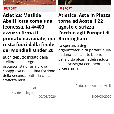
SPORT
SPORT
Atletica: Matilde
Atletica: Asta in Piazza
Abelli lotta come una
torna ad Aosta il 22
leonessa, la 4×400
agosto e strizza
azzurra firma il
l’occhio agli Europei di
primato nazionale, ma
Birmingham
resta fuori dalla finale
La speranza degli
dei Mondiali Under 20
organizzatori è di portare sulla
pedana del salotto buono
Buon debutto iridato della
della città alcuni atleti reduci
stellina della Cogne,
dalla rassegna continentale in
protagonista di una prova
programma ...
coraggiosa nell'ultima frazione
della seconda batteria della
staffetta mist...
di
Redazione Aostanews.it
di
Davide Pellegrino
il 06/08/2026
il 06/08/2026