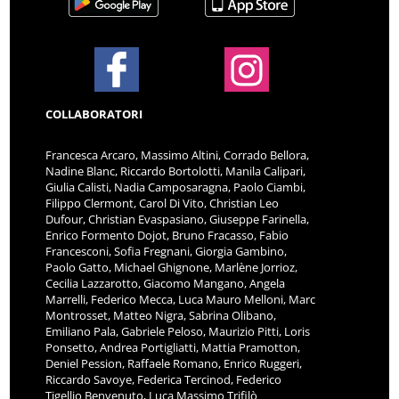
COLLABORATORI
Francesca Arcaro, Massimo Altini, Corrado Bellora,
Nadine Blanc, Riccardo Bortolotti, Manila Calipari,
Giulia Calisti, Nadia Camposaragna, Paolo Ciambi,
Filippo Clermont, Carol Di Vito, Christian Leo
Dufour, Christian Evaspasiano, Giuseppe Farinella,
Enrico Formento Dojot, Bruno Fracasso, Fabio
Francesconi, Sofia Fregnani, Giorgia Gambino,
Paolo Gatto, Michael Ghignone, Marlène Jorrioz,
Cecilia Lazzarotto, Giacomo Mangano, Angela
Marrelli, Federico Mecca, Luca Mauro Melloni, Marc
Montrosset, Matteo Nigra, Sabrina Olibano,
Emiliano Pala, Gabriele Peloso, Maurizio Pitti, Loris
Ponsetto, Andrea Portigliatti, Mattia Pramotton,
Deniel Pession, Raffaele Romano, Enrico Ruggeri,
Riccardo Savoye, Federica Tercinod, Federico
Tigellio Benvenuto, Luca Massimo Trifilò