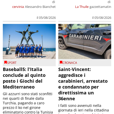
di
di
cervinia
Alessandro Bianchet
La Thuile
gazzettamatin
il 05/08/2026
il 05/08/2026
SPORT
CRONACA
Baseball5: l’Italia
Saint-Vincent:
conclude al quinto
aggredisce i
posto i Giochi del
carabinieri, arrestato
Mediterraneo
e condannato per
direttissima un
Gli azzurri sono stati sconfitti
36enne
nei quarti di finale dalla
Turchia, pagando a caro
I fatti sono avvenuti nella
prezzo il ko nel girone
giornata di ieri nella cittadina
eliminatorio contro la Tunisia