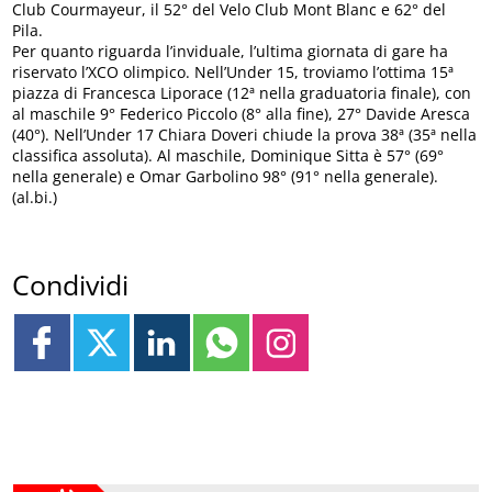
Club Courmayeur, il 52° del Velo Club Mont Blanc e 62° del
Pila.
Per quanto riguarda l’inviduale, l’ultima giornata di gare ha
riservato l’XCO olimpico. Nell’Under 15, troviamo l’ottima 15ª
piazza di Francesca Liporace (12ª nella graduatoria finale), con
al maschile 9° Federico Piccolo (8° alla fine), 27° Davide Aresca
(40°). Nell’Under 17 Chiara Doveri chiude la prova 38ª (35ª nella
classifica assoluta). Al maschile, Dominique Sitta è 57° (69°
nella generale) e Omar Garbolino 98° (91° nella generale).
(al.bi.)
Condividi