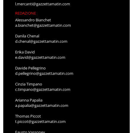
l.mercanti@gazzettamatin.com
REDAZIONE
Alessandro Bianchet
a.bianchet@gazzettamatin.com
Danila Chenal
d.chenal@gazzettamatin.com
Erika David
e.david@gazzettamatin.com
Davide Pellegrino
d.pellegrino@gazzettamatin.com
Cinzia Timpano
c.timpano@gazzettamatin.com
Arianna Papalia
a.papalia@gazzettamatin.com
Thomas Piccot
t.piccot@gazzettamatin.com
Fausto Vassoney