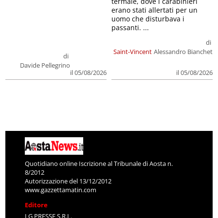
termale, dove i carabinieri
erano stati allertati per un
uomo che disturbava i
passanti. ...
di
Saint-Vincent
Alessandro Bianchet
di
Davide Pellegrino
il 05/08/2026
il 05/08/2026
Quotidiano online Iscrizione al Tribunale di Aosta n.
8/2012
Autorizzazione del 13/12/2012
www.gazzettamatin.com
Editore
LG PRESSE S.R.L.